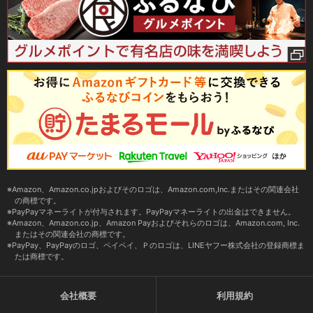
Amazon、Amazon.co.jpおよびそのロゴは、Amazon.com,Inc.またはその関連会社
の商標です。
PayPayマネーライトが付与されます。PayPayマネーライトの出金はできません。
Amazon、Amazon.co.jp、Amazon Payおよびそれらのロゴは、Amazon.com, Inc.
またはその関連会社の商標です。
PayPay、PayPayのロゴ、ペイペイ、Ｐのロゴは、LINEヤフー株式会社の登録商標ま
たは商標です。
会社概要
利用規約