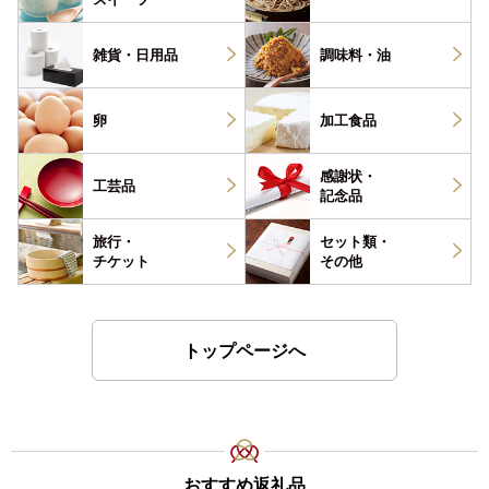
雑貨・
日用品
調味料・
油
卵
加工食品
感謝状・
工芸品
記念品
旅行・
セット類・
チケット
その他
トップページへ
おすすめ返礼品