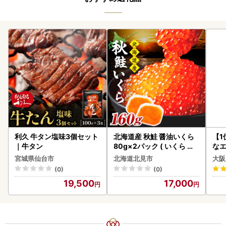
利久 牛タン塩味3個セット
北海道産 秋鮭 醤油いくら
【1
｜牛タン
80g×2パック ( いくら イ
なエ
クラ 魚卵 鮭 サケ さけ 鮭い
宮城県仙台市
北海道北見市
大阪
くら 醤油漬け パック 北海
(0)
(0)
道産 ふるさと納税 秋鮭 )【
19,500
17,000
233-0002】