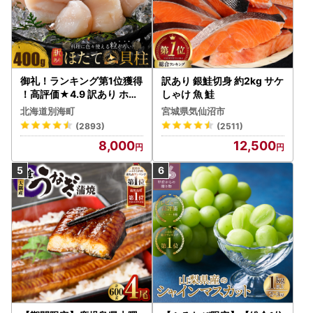
御礼！ランキング第1位獲得
訳あり 銀鮭切身 約2kg サケ
！高評価★4.9 訳あり ホタ
しゃけ 魚 鮭
テ 400g（ほたて 帆立 貝柱
北海道別海町
宮城県気仙沼市
冷凍 ）
(2893)
(2511)
8,000
12,500