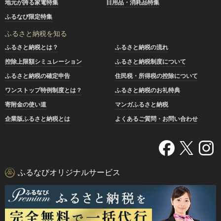
地元が誇る家電特集
日用品・消耗品特集
ふるなび限定特集
ふるさと納税を知る
ふるさと納税とは？
ふるさと納税の流れ
控除上限額シミュレーション
ふるさと納税制度について
ふるさと納税の確定申告
住民税・所得税の控除について
ワンストップ特例制度とは？
ふるさと納税のお礼特典
寄附金の使い道
マンガふるさと納税
企業版ふるさと納税とは
よくあるご質問・お問い合わせ
ふるなびオリジナルサービス