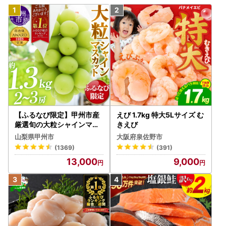
【ふるなび限定】甲州市産
えび 1.7kg 特大5Lサイズ む
厳選旬の大粒シャインマス
きえび
カット 約1.3kg 2～3房【2
山梨県甲州市
大阪府泉佐野市
026年発送】（MG）B12-
(1369)
(391)
472 FN-Limited-VO シャ
13,000
9,000
インマスカット フルーツ