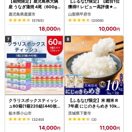
【期間限定】鹿児島県大隅
【ふるなび限定】【総合1位
産 うなぎ蒲焼 4尾（600g
獲得!! レビュー高評価★】
） KN007-004-04-cp18
〈2026年度配送分〉山梨
鹿児島県鹿屋市
山梨県甲府市
うなぎ 鰻 魚 惣菜 総菜
県産 シャインマスカット 2
(5765)
(2009)
～3房（1.0kg以上）シャイ
18,000
10,000
ン フルーツ FN-Limited-S
P
クラリスボックスティッシ
【ふるなび限定】米 精米 R
ュ60箱(1箱220組(440枚))
7年産 にじのきらめき 10kg
(5個入り×12セット)【配送
10月 FN-Limited-PR
栃木県小山市
茨城県下妻市
不可地域：離島・沖縄県】
(3240)
(3)
【1256759】
14,000
11,000