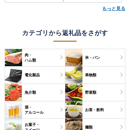
もっと見る
カテゴリから返礼品をさがす
肉・
米・パン
ハム類
電化製品
果物類
魚介類
野菜類
酒・
お茶・
飲料
アルコール
お菓子・
麺類
スイーツ