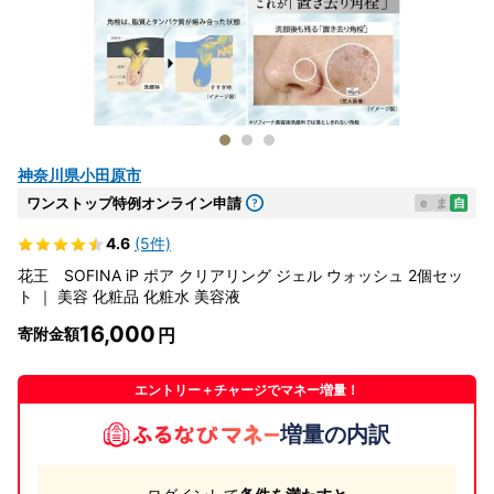
神奈川県小田原市
ワンストップ特例オンライン申請
e
ま
自
4.6
(5件)
花王 SOFINA iP ポア クリアリング ジェル ウォッシュ 2個セッ
ト ｜ 美容 化粧品 化粧水 美容液
16,000
寄附金額
エントリー＋チャージでマネー増量！
増量の内訳