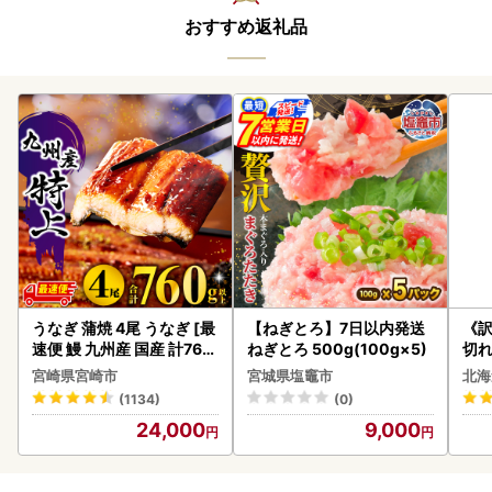
おすすめ返礼品
うなぎ 蒲焼 4尾 うなぎ [最
【ねぎとろ】7日以内発送
《
速便 鰻 九州産 国産 計760
ねぎとろ 500g(100g×5)
切れ
g以上]
0g 
宮崎県宮崎市
宮城県塩竈市
北海
(1134)
(0)
24,000
9,000