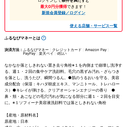
ログインして
条件を満たすと
最大0円分獲得
できます！
新規会員登録／ログイン
使える店舗・サービス一覧
ふるなびマネーとは
決済方法：
ふるなびマネー
クレジットカード
Amazon Pay
PayPay
楽天ペイ
d払い
なかなか落としきれない置き去り角栓※１を内側まで崩壊し洗浄す
る、週１・２回の集中ケア洗顔料。毛穴の黒ずみ汚れ・ざらつき
を落とし、洗うたび、瞬間つるん。●肌のうるおいを守る、美容
成分配合（保湿：キハダ樹皮エキス、マンニトール、トレハロー
ス）●キレイが弾ける、クリアオーシャンエナジーの香り ●
鼻・頬・あごなどの毛穴汚れが気になる部分に週１・２回を目安
に。※１ソフィーナ美容液洗顔料では落としきれない角栓
【産地・原材料名】
原産地：日本