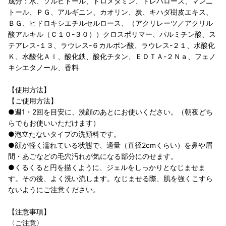
成分：水、ソルビトール、トロメタミン、トレハロース、マンニ
トール、ＰＧ、アルギニン、カオリン、炭、キハダ樹皮エキス、
ＢＧ、ヒドロキシエチルセルロース、（アクリレーツ／アクリル
酸アルキル（Ｃ１０-３０））クロスポリマー、パルミチン酸、ス
テアレス-１３、ラウレス-６カルボン酸、ラウレス-２１、水酸化
Ｋ、水酸化Ａｌ、酸化鉄、酸化チタン、ＥＤＴＡ-２Ｎａ、フェノ
キシエタノール、香料
【使用方法】
【ご使用方法】
●週1・2回を目安に、洗顔のあとにお使いください。（朝夜どち
らでもお使いいただけます）
●泡立たないタイプの洗顔料です。
●顔が軽く濡れている状態で、適量（直径2cmくらい）を鼻や眉
間・あごなどの毛穴汚れが気になる部分にのせます。
●くるくると円を描くように、ジェルをしっかりとなじませま
す。その後、よく洗い流します。なじませる際、肌を強くこすら
ないようにご注意ください。
【注意事項】
〈ご注意〉