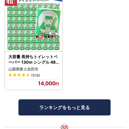
大容量 長持ちトイレットペ
ーパー 130m シングル 48R
芯なし 3倍巻 トイレット
山梨県富士吉田市
(516)
14,000
ランキングをもっと見る