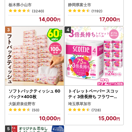
(5個入り×12セット)【配送
1-012]
栃木県小山市
静岡県富士市
不可地域：離島・沖縄県】
(3240)
(1192)
【1256759】
14,000
17,000
ソフトパックティッシュ 60
トイレットペーパー スコッ
パック×400枚
ティ 3倍長持ち フラワーパ
ック 4ロール×6P
大阪府泉佐野市
埼玉県草加市
(50)
(728)
10,000
15,000