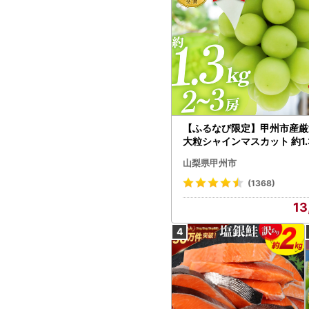
【ふるなび限定】甲州市産厳
大粒シャインマスカット 約1.3
～3房【2026年発送】（MG）
山梨県甲州市
472 FN-Limited-VO シャ
カット フルーツ
(1368)
13