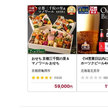
おせち 京都三千院の里＆
《14営業日以内
マノワール おせち
ホーツクビール4
( 飲料 飲み物 お
京都府亀岡市
北海道北見市
クラフトビール 
贈答 ギフト 贈り
(123)
(0)
御中元 お歳暮 御
59,000
1
い プレゼント モ
ル 麦芽100% 熨斗
028-0064】