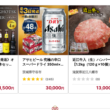
に発送》オ
アサヒビール 究極の辛口
近江牛入（生）ハンバ
本セット
スーパードライ 350ml×4
【1.2kg（120ｇ×10個
酒 ビール
8本 ビール
】【AG09W】
茨城県守谷市
滋賀県近江八幡市
瓶ビール
物 お中元
(245)
(0)
歳暮 お祝
1,500
30,000
13,00
ルトビー
 のし )【