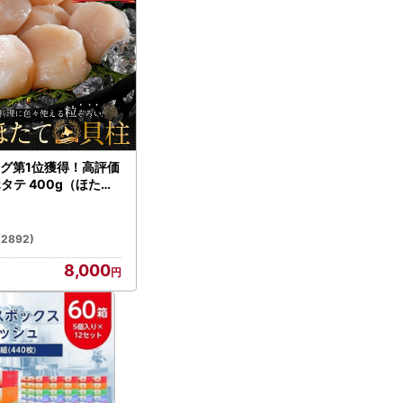
グ第1位獲得！高評価
ホタテ 400g（ほたて
）
(2892)
8,000