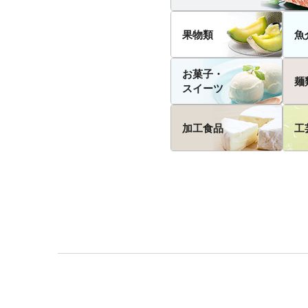
果物類
魚
お菓子・
麺
スイーツ
加工食品
工