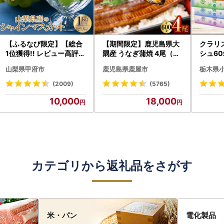
【ふるなび限定】【総合
【期間限定】鹿児島県大
クラリ
1位獲得!! レビュー高評価
隅産 うなぎ蒲焼 4尾（60
シュ60
★】〈2026年度配送分
0g） KN007-004-04-
0枚))
山梨県甲府市
鹿児島県鹿屋市
栃木県
〉山梨県産 シャインマス
cp18 うなぎ 鰻 魚 惣菜 総
ト)【
カット 2～3房（1.0kg以
菜
・沖縄県
(2009)
(5765)
上）シャイン フルーツ F
10,000
18,000
N-Limited-SP
カテゴリから返礼品をさがす
米・パン
電化製品