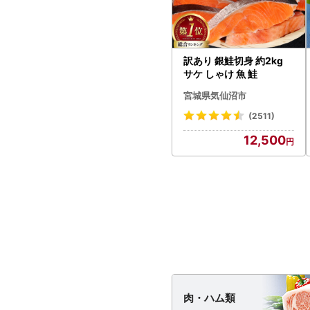
訳あり 銀鮭切身 約2kg
サケ しゃけ 魚 鮭
宮城県気仙沼市
(2511)
12,500
肉・
ハム類