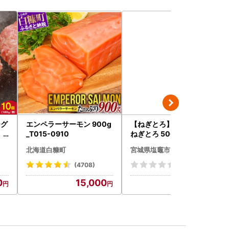
ーグ
エンペラーサーモン 900g
【ねぎとろ】7日以内発送
）
_T015-0910
ねぎとろ 500g(100g×5)
北海道白糠町
宮城県塩竈市
(4708)
(0)
0
15,000
9,000