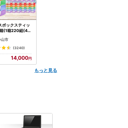
スボックスティッ
箱(1箱220組(44
(5個入り×12セッ
小山市
配送不可地域：離島
】【1256759】
(3240)
14,000
もっと見る