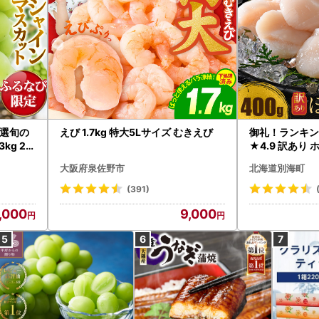
選旬の
えび 1.7kg 特大5Lサイズ むきえび
御礼！ランキン
kg 2
★4.9 訳あり 
B12-
帆立 貝柱 冷凍 
大阪府泉佐野市
北海道別海町
インマス
(391)
,000
9,000