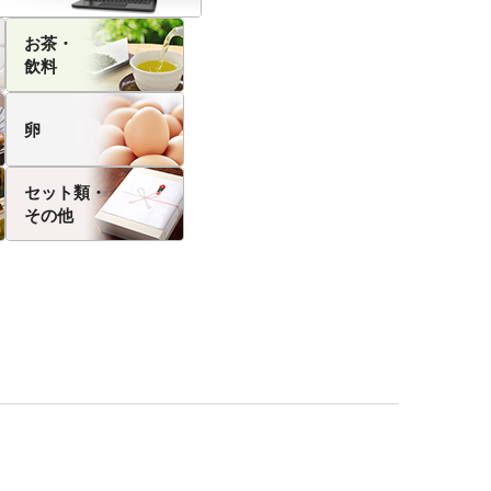
お茶・
飲料
卵
セット類・
その他