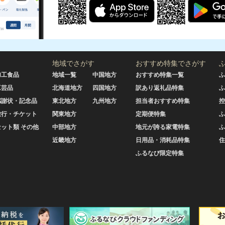
地域でさがす
おすすめ特集でさがす
加工食品
地域一覧
中国地方
おすすめ特集一覧
ふ
工芸品
北海道地方
四国地方
訳あり返礼品特集
ふ
感謝状・記念品
東北地方
九州地方
担当者おすすめ特集
控
旅行・チケット
関東地方
定期便特集
ふ
セット類 その他
中部地方
地元が誇る家電特集
ふ
近畿地方
日用品・消耗品特集
住
ふるなび限定特集