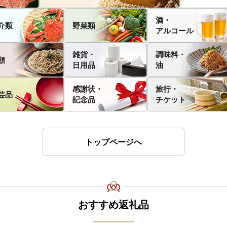
酒・
介類
野菜類
アルコール
雑貨・
調味料・
類
日用品
油
感謝状・
旅行・
芸品
記念品
チケット
トップページへ
おすすめ返礼品