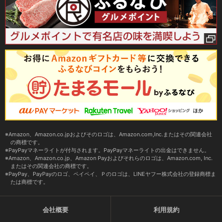
Amazon、Amazon.co.jpおよびそのロゴは、Amazon.com,Inc.またはその関連会社
の商標です。
PayPayマネーライトが付与されます。PayPayマネーライトの出金はできません。
Amazon、Amazon.co.jp、Amazon Payおよびそれらのロゴは、Amazon.com, Inc.
またはその関連会社の商標です。
PayPay、PayPayのロゴ、ペイペイ、Ｐのロゴは、LINEヤフー株式会社の登録商標ま
たは商標です。
会社概要
利用規約