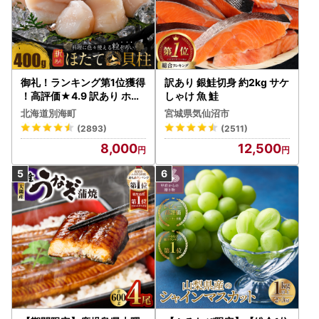
御礼！ランキング第1位獲得
訳あり 銀鮭切身 約2kg サケ
！高評価★4.9 訳あり ホタ
しゃけ 魚 鮭
テ 400g（ほたて 帆立 貝柱
北海道別海町
宮城県気仙沼市
冷凍 ）
(2893)
(2511)
8,000
12,500