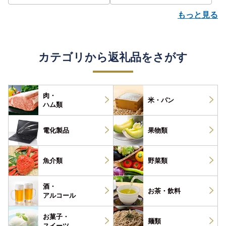
もっと見る
カテゴリから返礼品をさがす
肉・
米・パン
ハム類
電化製品
果物類
魚介類
野菜類
酒・
お茶・
飲料
アルコール
お菓子・
麺類
スイーツ