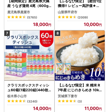
【期間限定】鹿児島県大隅
【ふるなび限定】【総合1位
産 うなぎ蒲焼 4尾（600g
獲得!! レビュー高評価★】
） KN007-004-04-cp18
〈2026年度配送分〉山梨
鹿児島県鹿屋市
山梨県甲府市
うなぎ 鰻 魚 惣菜 総菜
県産 シャインマスカット 2
(5765)
(2009)
～3房（1.0kg以上）シャイ
18,000
10,000
ン フルーツ FN-Limited-S
P
クラリスボックスティッシ
【ふるなび限定】米 精米 R
ュ60箱(1箱220組(440枚))
7年産 にじのきらめき 10kg
(5個入り×12セット)【配送
10月 FN-Limited-PR
栃木県小山市
茨城県下妻市
不可地域：離島・沖縄県】
(3240)
(3)
【1256759】
14,000
11,000