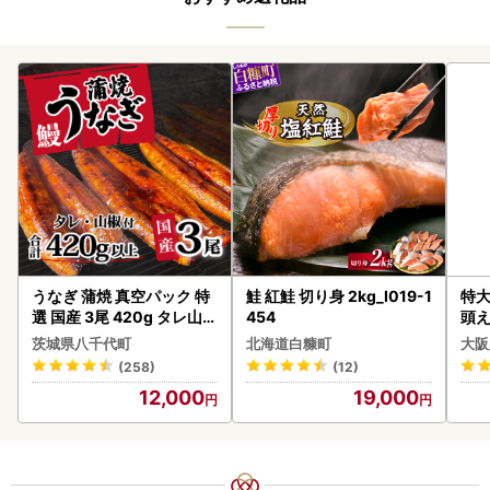
うなぎ 蒲焼 真空パック 特
鮭 紅鮭 切り身 2kg_I019-1
特大
選 国産 3尾 420g タレ山椒
454
頭え
付き うな重 ひつまぶし 訳
茨城県八千代町
北海道白糠町
大阪
あり 茨城 ウナギ 鰻 個包装
(258)
(12)
人気 美味しい 小分け 八千
12,000
19,000
代町