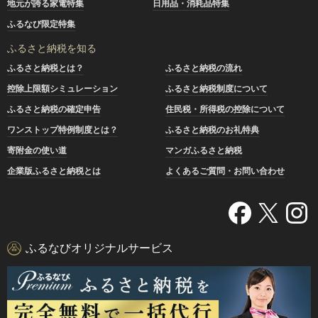
地元が誇る家電特集
日用品・消耗品特集
ふるなび限定特集
ふるさと納税を知る
ふるさと納税とは？
ふるさと納税の流れ
控除上限額シミュレーション
ふるさと納税制度について
ふるさと納税の確定申告
住民税・所得税の控除について
ワンストップ特例制度とは？
ふるさと納税のお礼特典
寄附金の使い道
マンガふるさと納税
企業版ふるさと納税とは
よくあるご質問・お問い合わせ
ふるなびオリジナルサービス