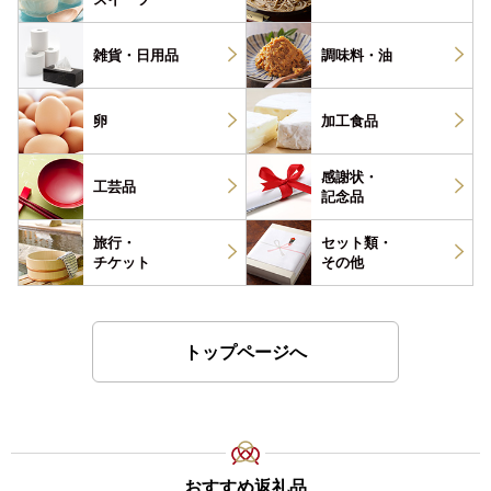
雑貨・
日用品
調味料・
油
卵
加工食品
感謝状・
工芸品
記念品
旅行・
セット類・
チケット
その他
トップページへ
おすすめ返礼品