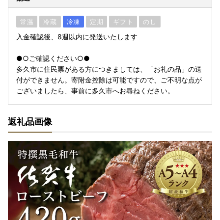
常温
冷蔵
冷凍
定期
ギフト
のし
入金確認後、8週以内に発送いたします
●○ご確認ください○●
多久市に住民票がある方につきましては、「お礼の品」の送
付ができません。寄附金控除は可能ですので、ご不明な点が
ございましたら、事前に多久市へお尋ねください。
返礼品画像