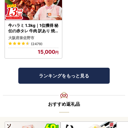
牛ハラミ 1.3kg｜1位獲得 秘
伝の赤タレ 牛肉 訳あり 焼
肉 BBQ
大阪府泉佐野市
(2479)
15,000
ランキングをもっと見る
おすすめ返礼品