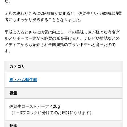
た。
昭和の終わりごろにCM放映が始まると、佐賀牛という銘柄は消費
者にもすっかり浸透することとなりました。
平成に入るとさらに肉質は向上し、その美味しさが様々な有名グ
ルメリポーター達から絶賛の嵐を受けると、テレビや雑誌などの
メディアからも紹介され全国屈指のブランド牛へと育ったので
す。
カテゴリ
肉・ハム類
牛肉
容量
佐賀牛ローストビーフ 420g
（2～3ブロックに分けてのお届けになります）
配送