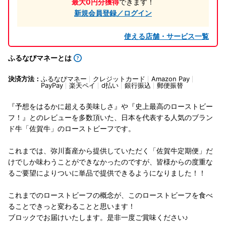
最大0円分獲得
できます！
新規会員登録／ログイン
使える店舗・サービス一覧
ふるなびマネーとは
決済方法：
ふるなびマネー
クレジットカード
Amazon Pay
PayPay
楽天ペイ
d払い
銀行振込
郵便振替
『予想をはるかに超える美味しさ』や『史上最高のローストビー
フ！』とのレビューを多数頂いた、日本を代表する人気のブラン
ド牛「佐賀牛」のローストビーフです。
これまでは、弥川畜産から提供していただく「佐賀牛定期便」だ
けでしか味わうことができなかったのですが、皆様からの度重な
るご要望によりついに単品で提供できるようになりました！！
これまでのローストビーフの概念が、このローストビーフを食べ
ることできっと変わることと思います！
ブロックでお届けいたします。是非一度ご賞味ください♪