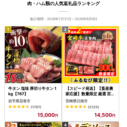
肉・ハム類の人気返礼品ランキング
集計期間：2026年7月31日～2026年8月6日
牛タン 塩味 厚切り牛タン 1
【スピード発送】【畜産農
kg【767】
家応援】数量限定 厳選 宮崎
牛 赤身 焼肉 計800g FN-Li
岩手県花巻市
宮崎県日南市
mited-PR_BDV5-26-2W
(1797)
(2125)
15,000
14,500