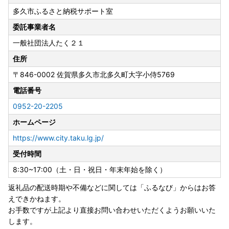
令和8年8月7日（金）～令和8年8月16日（日）まで全ての
多久市ふるさと納税サポート室
返礼品の発送を停止致します。
寄附者様にはご迷惑をおかけいたしますが何卒ご理解のほど
委託事業者名
よろしくお願いいたします。
一般社団法人たく２１
住所
〒846-0002
佐賀県多久市北多久町大字小侍5769
電話番号
0952-20-2205
ホームページ
https://www.city.taku.lg.jp/
受付時間
8:30~17:00（土・日・祝日・年末年始を除く）
返礼品の配送時期や不備などに関しては「ふるなび」からはお答
えできかねます。
お手数ですが上記より直接お問い合わせいただくようお願いいた
します。