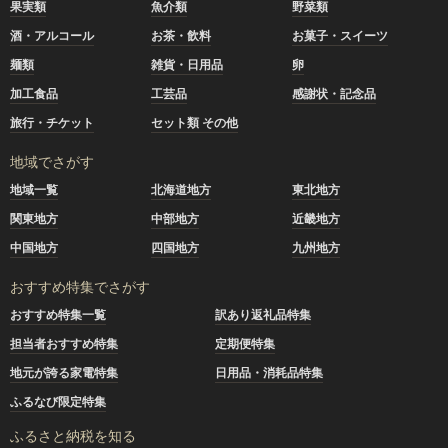
果実類
魚介類
野菜類
酒・アルコール
お茶・飲料
お菓子・スイーツ
麺類
雑貨・日用品
卵
加工食品
工芸品
感謝状・記念品
旅行・チケット
セット類 その他
地域でさがす
地域一覧
北海道地方
東北地方
関東地方
中部地方
近畿地方
中国地方
四国地方
九州地方
おすすめ特集でさがす
おすすめ特集一覧
訳あり返礼品特集
担当者おすすめ特集
定期便特集
地元が誇る家電特集
日用品・消耗品特集
ふるなび限定特集
ふるさと納税を知る