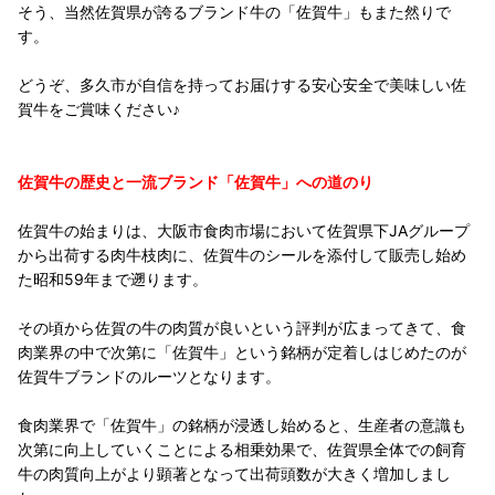
そう、当然佐賀県が誇るブランド牛の「佐賀牛」もまた然りで
す。
どうぞ、多久市が自信を持ってお届けする安心安全で美味しい佐
賀牛をご賞味ください♪
佐賀牛の歴史と一流ブランド「佐賀牛」への道のり
佐賀牛の始まりは、大阪市食肉市場において佐賀県下JAグループ
から出荷する肉牛枝肉に、佐賀牛のシールを添付して販売し始め
た昭和59年まで遡ります。
その頃から佐賀の牛の肉質が良いという評判が広まってきて、食
肉業界の中で次第に「佐賀牛」という銘柄が定着しはじめたのが
佐賀牛ブランドのルーツとなります。
食肉業界で「佐賀牛」の銘柄が浸透し始めると、生産者の意識も
次第に向上していくことによる相乗効果で、佐賀県全体での飼育
牛の肉質向上がより顕著となって出荷頭数が大きく増加しまし