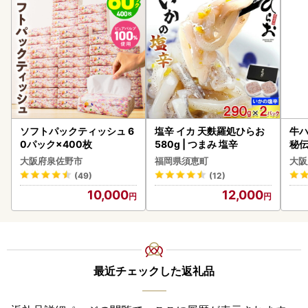
ソフトパックティッシュ 6
塩辛 イカ 天麩羅処ひらお
牛ハ
0パック×400枚
580g | つまみ 塩辛
秘伝
焼肉
大阪府泉佐野市
福岡県須恵町
大阪
(49)
(12)
10,000
12,000
最近チェックした返礼品