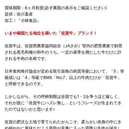
賞味期限：6ヶ月程度(必ず裏面の表示をご確認ください)
提供：弥川畜産
加工：『小林食品』
いまや確固たる地位を築いた「佐賀牛」ブランド！
佐賀牛は、佐賀県農業協同組合（JAさが）管内の肥育農家で飼育
される黒毛和種の和牛のうち、一定の基準を満たした牛だけに許
される牛肉の名称です。
日本食肉格付協会が定める取引規格の肉質等級において、「5」等
級或いは「4」等級でBMS「No.7」以上の牛肉だけが「佐賀牛」
と呼称できるのです。
しかしながら、その呼称制限は全国でも1・2を争うほど厳しく、
それが故に「佐賀牛にハズレ無し」というフレーズが生まれてき
たのではないかと思います♪
佐賀の肥沃な土地で育てられたからこそ、柔らかい赤身の中にき
め細やかに風味ただよう脂肪が見事に入った霜降り牛肉が誕生し