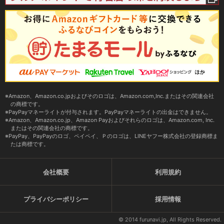
Amazon、Amazon.co.jpおよびそのロゴは、Amazon.com,Inc.またはその関連会社
の商標です。
PayPayマネーライトが付与されます。PayPayマネーライトの出金はできません。
Amazon、Amazon.co.jp、Amazon Payおよびそれらのロゴは、Amazon.com, Inc.
またはその関連会社の商標です。
PayPay、PayPayのロゴ、ペイペイ、Ｐのロゴは、LINEヤフー株式会社の登録商標ま
たは商標です。
会社概要
利用規約
プライバシーポリシー
採用情報
© 2014 furunavi.jp, All Rights Reserved.