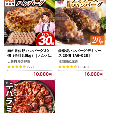
肉の泉佐野 ハンバーグ 30
鉄板焼ハンバーグ デミソー
個（合計3.6kg）｜ハンバ
ス 20個【A6-028】
ーグ 訳あり 黒毛和牛×なに
大阪府泉佐野市
福岡県飯塚市
わポーク
(22)
(5546)
10,000
16,000