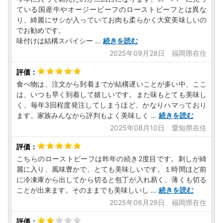
ている国産牛やオージービーフのローストビーフとは異な
り、綺麗にサシが入っていてお肉も柔らかく大変美味しいの
でお勧めです。
味付けは結構スパイシー
...
続きを読む
2025年09月28日 福岡県在住
食べ物は、注文から到着までが結構遅いことが多い中、ここ
は、いつも早く到着して嬉しいです。また味もとても美味し
く、毎年3回程度発注してしまうほど、かなりハマっており
ます。家族みんなから評判もよく美味しく
...
続きを読む
2025年08月10日 愛知県在住
こちらのローストビーフは昨年の続き2度目です。刺しが綺
麗に入り、風味豊かで、とても美味しいです。１時間ほど前
に冷凍庫から出してから切ると包丁が入れ易く、薄くも切る
ことが出来ます。そのままでも美味しいし
...
続きを読む
2025年06月29日 福岡県在住