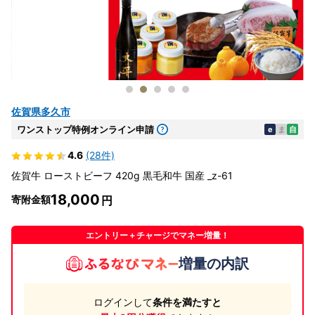
佐賀県多久市
ワンストップ特例オンライン申請
e
ま
自
4.6
(28件)
佐賀牛 ローストビーフ 420g 黒毛和牛 国産 _z-61
18,000
寄附金額
エントリー＋チャージでマネー増量！
増量の内訳
ログインして
条件を満たすと