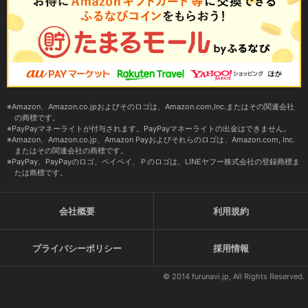
Amazon、Amazon.co.jpおよびそのロゴは、Amazon.com,Inc.またはその関連会社
の商標です。
PayPayマネーライトが付与されます。PayPayマネーライトの出金はできません。
Amazon、Amazon.co.jp、Amazon Payおよびそれらのロゴは、Amazon.com, Inc.
またはその関連会社の商標です。
PayPay、PayPayのロゴ、ペイペイ、Ｐのロゴは、LINEヤフー株式会社の登録商標ま
たは商標です。
会社概要
利用規約
プライバシーポリシー
採用情報
© 2014 furunavi.jp, All Rights Reserved.