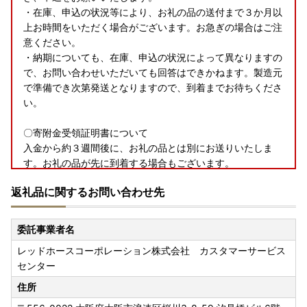
・在庫、申込の状況等により、お礼の品の送付まで３か月以
上お時間をいただく場合がございます。お急ぎの場合はご注
意ください。
・納期についても、在庫、申込の状況によって異なりますの
で、お問い合わせいただいても回答はできかねます。製造元
で準備でき次第発送となりますので、到着までお待ちくださ
い。
〇寄附金受領証明書について
入金から約３週間後に、お礼の品とは別にお送りいたしま
す。お礼の品が先に到着する場合もございます。
申込から２か月以上経過しても届かない場合はご連絡をお願
返礼品に関するお問い合わせ先
いいたします。
〇ワンストップ特例申請書について
委託事業者名
＜＜大河原町はワンストップ特例申請オンラインサービス対
レッドホースコーポレーション株式会社 カスタマーサービス
象自治体です＞＞
センター
申請アプリ「IAM（アイアム）」を使用していただくこと
で、書類の作成や申請書の郵送が不要となります。
住所