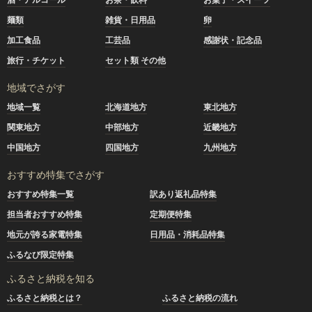
麺類
雑貨・日用品
卵
加工食品
工芸品
感謝状・記念品
旅行・チケット
セット類 その他
地域でさがす
地域一覧
北海道地方
東北地方
関東地方
中部地方
近畿地方
中国地方
四国地方
九州地方
おすすめ特集でさがす
おすすめ特集一覧
訳あり返礼品特集
担当者おすすめ特集
定期便特集
地元が誇る家電特集
日用品・消耗品特集
ふるなび限定特集
ふるさと納税を知る
ふるさと納税とは？
ふるさと納税の流れ