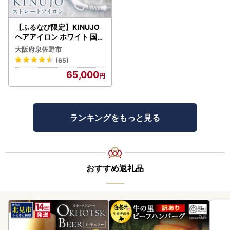
【ふるなび限定】KINUJO
ヘアアイロン ホワイト 国内
製造 FN-Limited-PR
大阪府泉佐野市
(65)
65,000
ランキングをもっと見る
おすすめ返礼品