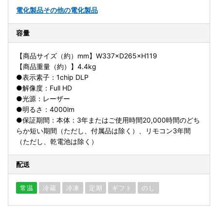
電化製品
その他の電化製品
容量
【商品サイズ（約）mm】W337×D265×H119
【商品重量（約）】4.4kg
●表示素子：1chip DLP
●解像度：Full HD
●光源：レーザー
●明るさ：4000lm
●保証期間：本体：3年またはご使用時間20,000時間のどち
らか短い期間（ただし、付属品は除く）、リモコン3年間
（ただし、乾電池は除く）
配送
常温
冷蔵
冷凍
定期
ギフト
のし