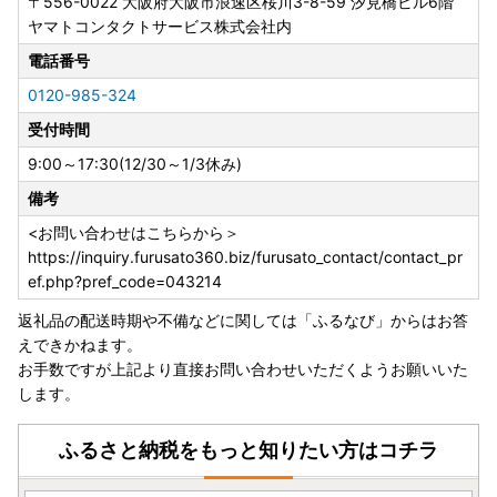
〒556-0022
大阪府大阪市浪速区桜川3-8-59 汐見橋ビル6階
寄附の申込の際に、ワンストップ特例申請を「希望する」と
ヤマトコンタクトサービス株式会社内
されたかたへ受領証明書と一緒に申請書をお送りしておりま
す。
電話番号
年末に寄附をされた場合、送付が申請期日に間に合わない可
0120-985-324
能性が高いため、お急ぎの場合は下記大河原町ホームページ
受付時間
をご確認いただき、オンライン申請をご利用いただくか、ご
自身で様式をダウンロード・印刷し手続きいただきますよう
9:00～17:30(12/30～1/3休み)
お願いいたします。提出の際はマイナンバー確認書類・本人
備考
確認書類の添付漏れにご注意ください。
提出期限は、
寄附をした翌年の１月10日まで
となります。
<お問い合わせはこちらから＞
受付が完了しましたら、メールにてご連絡いたします。受付
https://inquiry.furusato360.biz/furusato_contact/contact_pr
書の送付は行っておりません。
ef.php?pref_code=043214
また年末は多くの申請書が送付されるため、確認にお時間を
返礼品の配送時期や不備などに関しては「ふるなび」からはお答
いただきます。あらかじめご了承ください。
えできかねます。
お手数ですが上記より直接お問い合わせいただくようお願いいた
▽大河原町ホームページ
します。
リンク
ふるさと納税をもっと知りたい方はコチラ
○ふるさと納税は「寄附」であるため、
申し込み後のキャン
セルは原則できません。
申込の際は、申込者、お礼の品（数