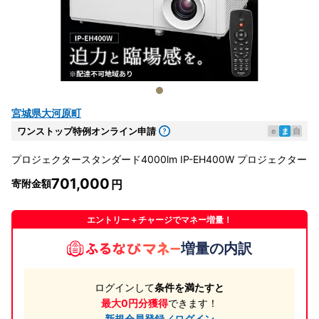
宮城県大河原町
ワンストップ特例オンライン申請
e
ま
自
プロジェクタースタンダード4000lm IP-EH400W プロジェクター
701,000
寄附金額
エントリー＋チャージでマネー増量！
増量の内訳
ログインして
条件を満たすと
最大0円分獲得
できます！
新規会員登録／ログイン