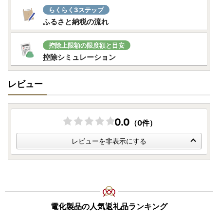
量・金額・色・サイズ・性能等）、クレジットカードの名義
らくらく3ステップ
等に誤りがないかよくご確認の上、申込をお願いいたしま
ふるさと納税の流れ
す。
〇アイリスオーヤマ製品について
控除上限額の限度額と目安
・お礼の品をメーカーから直送しているため、保証書に購入
控除シミュレーション
日・店舗等の記載はしておりません。かわりに
大河原町から
お送りする受領証明書のコピーをご一緒に保管
ください。メ
レビュー
ーカー保証の期間については、
お届けから1年間
となってお
ります。
また、開封・未使用であっても、メーカー保証の期間は変わ
りません。
0.0
（0件）
・「組み立て不要」の記載がないものはお客様組み立てとな
っております。工具は入っておりません。
レビューを非表示にする
電化製品の人気返礼品ランキング