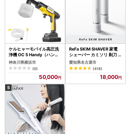
ケルヒャーモバイル高圧洗
ReFa SKIM SHAVER 家電
浄機 OC 5 Handy（ハンデ
シェーバー カミソリ 剃刀
ィジェット） APV0006
シェーバー
神奈川県横浜市
愛知県名古屋市
(0)
(418)
50,000
18,000