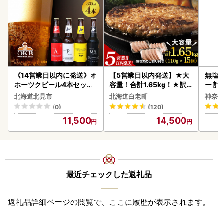
《14営業日以内に発送》オ
【5営業日以内発送】★大
無塩
ホーツクビール4本セット
容量！合計1.65kg！★訳
ー 
( 飲料 飲み物 お酒 ビール
あり・牛の里ビーフハンバ
】
北海道北見市
北海道白老町
神奈
クラフトビール 瓶ビール
ーグ(110ｇ5枚入）×3 AG
(0)
(120)
贈答 ギフト 贈り物 お中元
058
11,500
14,500
御中元 お歳暮 御歳暮 お祝
い プレゼント モルトビー
ル 麦芽100% 熨斗 のし )【
028-0064】
最近チェックした返礼品
返礼品詳細ページの閲覧で、ここに履歴が表示されます。