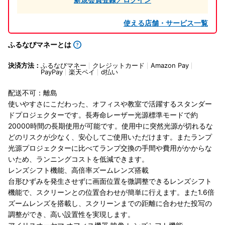
使える店舗・サービス一覧
ふるなびマネーとは
決済方法：
ふるなびマネー
クレジットカード
Amazon Pay
PayPay
楽天ペイ
d払い
配送不可：離島
使いやすさにこだわった、オフィスや教室で活躍するスタンダー
ドプロジェクターです。長寿命レーザー光源標準モードで約
20000時間の長期使用が可能です。使用中に突然光源が切れるな
どのリスクが少なく、安心してご使用いただけます。またランプ
光源プロジェクターに比べてランプ交換の手間や費用がかからな
いため、ランニングコストを低減できます。
レンズシフト機能、高倍率ズームレンズ搭載
台形ひずみを発生させずに画面位置を微調整できるレンズシフト
機能で、スクリーンとの位置合わせが簡単に行えます。また1.6倍
ズームレンズを搭載し、スクリーンまでの距離に合わせた投写の
調整ができ、高い設置性を実現します。