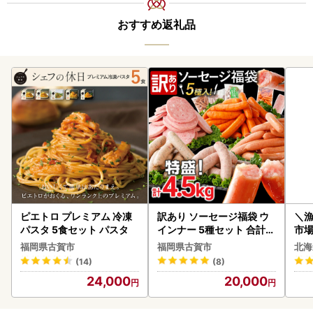
おすすめ返礼品
ピエトロ プレミアム 冷凍
訳あり ソーセージ福袋 ウ
＼
パスタ 5食セット パスタ
インナー 5種セット 合計4.
市場
5kg ソーセージ
貝柱
福岡県古賀市
福岡県古賀市
北海
(14)
(8)
24,000
20,000