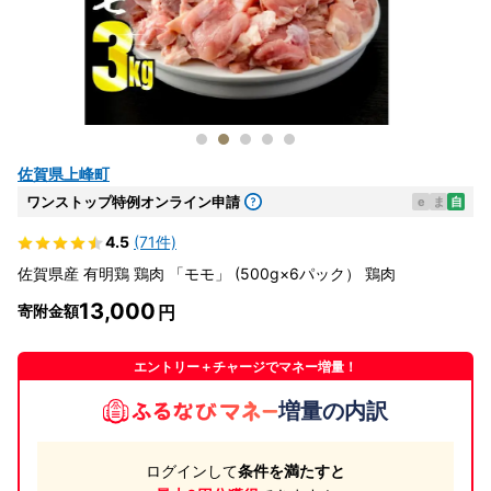
佐賀県上峰町
ワンストップ特例オンライン申請
e
ま
自
4.5
(71件)
佐賀県産 有明鶏 鶏肉 「モモ」 (500g×6パック） 鶏肉
13,000
寄附金額
エントリー＋チャージでマネー増量！
増量の内訳
ログインして
条件を満たすと