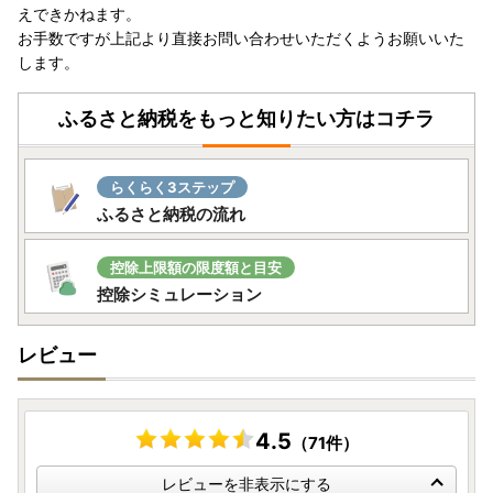
合がございます。
えできかねます。
なお、出荷完了次第、「出荷のお知らせメール」が配信され
お手数ですが上記より直接お問い合わせいただくようお願いいた
ますので併せてご確認いただけますと幸いです。
します。
備考欄に不在日のご記入が無く、また、住所変更のご連絡が
無かった際など受取人様のご都合でお受取りいただけなかっ
ふるさと納税をもっと知りたい方はコチラ
た場合、再発送はいたしかねます。また、備考欄に不在日以
外のご要望を記入いただきましてもご対応いたしかねますの
で、予めご了承ください。
らくらく3ステップ
返礼品のお届け予定日について、電話・メール等による個別
ふるさと納税の流れ
の連絡はいたしかねますので、予めご了承ください。
のし・ラッピングなど、一部の返礼品を除き贈答対応はいた
控除上限額の限度額と目安
しかねます。
控除シミュレーション
発送の際の伝票等には「ふるさと納税」の表記が入ります。
予めご了承ください。
レビュー
また、住所変更やお礼の品の配送先の変更希望の際は必ずご
連絡をお願いいたします。
※各ふるさと納税ポータルサイト上での変更のみでは既にお
4.5
申し込みいただいたご寄附には反映されません。ご注意くだ
（71件）
さい。
レビューを非表示にする