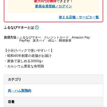
最大0円分獲得
できます！
新規会員登録／ログイン
使える店舗・サービス一覧
ふるなびマネーとは
決済方法：
ふるなびマネー
クレジットカード
Amazon Pay
PayPay
楽天ペイ
d払い
郵便振替
【小分けパックで使いやすい！】
・昭和45年創業の老舗がお届け
・家族で楽しめる3000g♪
・カルシウム豊富な有明鶏
カテゴリ
肉・ハム類
鶏肉
容量