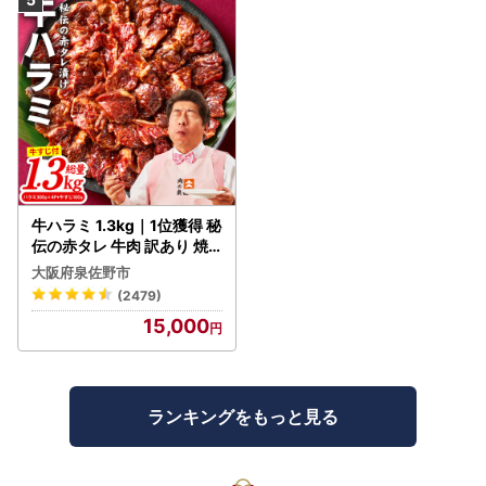
牛ハラミ 1.3kg｜1位獲得 秘
伝の赤タレ 牛肉 訳あり 焼
肉 BBQ
大阪府泉佐野市
(2479)
15,000
ランキングをもっと見る