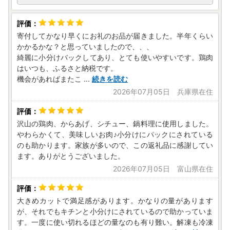
【新しいオンラインワンストップ特例申請方法のご案内】
これまでマイナンバーカードにてご利用が可能だったオンラ
インワンストップ特例申請が、マイナンバーカードが無くて
寄付してかなり早くにお礼のお品が届きました。半年くらい
もご利用いただけるようになりました！
かかるかな？と思っていましたので、、、
自治体マイページより「全部アップロード申請」をご利用い
綺麗に小分けバックしてあり、とても使いやすいです。鶏肉
ただきますと、今まで郵便で提出いただいていた書類がネッ
はいつも、ふるさと納税です。
ト上で提出することができます。
機会があればまたこ
...
続きを読む
郵送の手間が省けて費用もかかりません。
2026年07月05日 兵庫県在住
寄付番号をご準備いただき寄付者様の情報登録が完了した
ら、ホーム画面の「オンラインワンストップ申請」をタッ
プ。表示された「マイナンバーカードをお持ちですか？」と
沢山の鶏肉、からあげ、シチュー、鍋料理に使用しました。
やわらかくて、美味しいお肉♪小分けにパックにされている
いう質問に「いいえ」とお答えいただくと、全部アップロー
のも助かります。家族が多いので、この返礼品に感謝してい
ド申請のご案内が開始されますので、手順に沿ってお手続き
ます。ありがとうございました。
ください。
〈自治体マイページはこちら〉
2026年07月05日 富山県在住
https://mypg.jp/
大きめカットで満足感があります。かなりの量があります
【必見！ポイント制ふるさと納税サービス開始】
が、それでもキチンと小分けにされているので助かっていま
ポイントは有効期限なし！
す。一度に使い切れるほどの量なのも有り難い。解凍も冷凍
“先に寄附してポイントに交換、あとでポイントを使ってゆ