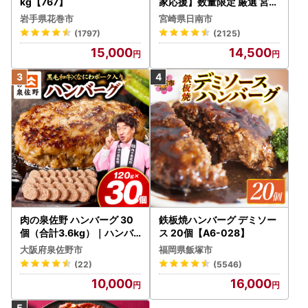
kg【767】
家応援】数量限定 厳選 宮崎
牛 赤身 焼肉 計800g FN-Li
岩手県花巻市
宮崎県日南市
mited-PR_BDV5-26-2W
(1797)
(2125)
15,000
14,500
肉の泉佐野 ハンバーグ 30
鉄板焼ハンバーグ デミソー
個（合計3.6kg）｜ハンバ
ス 20個【A6-028】
ーグ 訳あり 黒毛和牛×なに
大阪府泉佐野市
福岡県飯塚市
わポーク
(22)
(5546)
10,000
16,000