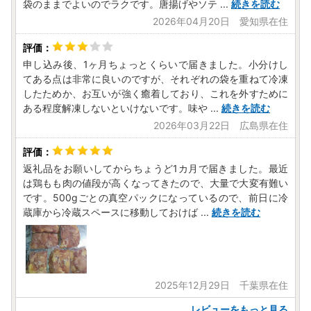
袋のままでよいのでラクです。唐揚げやソテ
...
続きを読む
っくり特産品を選ぶ”
2026年04月20日 愛知県在住
新しいふるさと納税サービスを開始しました！
上峰町では佐賀牛や豚肉、鶏肉、うなぎ、お米など魅力ある
特産品をご用意しております。
申し込み後、1ヶ月ちょっとくらいで届きました。小分けし
ぜひ寄附にお悩みの方はご活用ください！
てある点は非常に良いのですが、それぞれの袋を重ねて冷凍
ふるなびカタログ/佐賀県上峰町はコチラ（※別タブで開か
したためか、お互いが強く癒着しており、これを外すために
れます）
ある程度解凍しないといけないです。味や
...
続きを読む
2026年03月22日 広島県在住
【ワンストップ特例申請書の提出について】
ワンストップ特例申請書の郵送は行っておりません。
書類での申請をご希望の場合は、ご自身で申請書をダウンロ
返礼品をお願いしてからちょうど1カ月で届きました。最近
ードのうえご提出ください。
は鶏もも肉の値段が高くなってきたので、大量で大変有難い
ワンストップ特例申請書は、寄附をした年の翌年の1月10日
です。500gごとの真空パックになっているので、前日に冷
必着で下記まで提出してください。
蔵庫から冷蔵スペースに移動しておけば
...
続きを読む
※個人番号は重要な個人情報です。紛失防止の為、郵送でご
提出いただく際は、簡易書留等のご利用をお勧めします。
〒849-0192
佐賀県三養基郡上峰町大字坊所383番地1 別館2階
2025年12月29日 千葉県在住
上峰町 ふるさと納税担当 宛
レビューをもっと見る