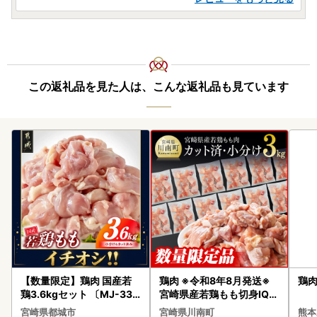
【注意】ワンストップ特例申請書を提出後、寄附した年の翌
年1月1日までに名前や住所等（電話番号を除く）の変更があ
った場合は、1月10日必着で「申請事項変更届出書」を上記
あて先までご提出ください。
なお、「申請事項変更出書」はワンストップ特例申請におい
この返礼品を見た人は、こんな返礼品も見ています
てのみ適用されます。「書類送付先」また「返礼品送付先」
の変更はされませんので、ご注意ください。「書類送付先」
と「返礼品送付先」の変更をご希望の方は、下記のお問い合
わせ先までご連絡お願いします。
【ワンストップ特例申請について】
書類到着後、順次受付を行ってまいりますが、登録までにお
時間をいただくことがございます。予めご了承ください。
「書類不備メール」もしくは「ワンストップ特例受付完了メ
ール」が寄附申込時に登録されたメールアドレスへ配信され
ますので、ご確認よろしくお願いします。
※書類不備の場合は、ワンストップ特例は適用されませんの
【数量限定】鶏肉 国産若
鶏肉 ※令和8年8月発送※
で、できるだけ早く必要書類をご提出くださいますようお願
鶏3.6kgセット 〔MJ-33-
宮崎県産若鶏もも切身IQF
いします。
006-3600g〕鶏肉
3㎏（250ｇ×12袋）鶏肉
宮崎県都城市
宮崎県川南町
熊本