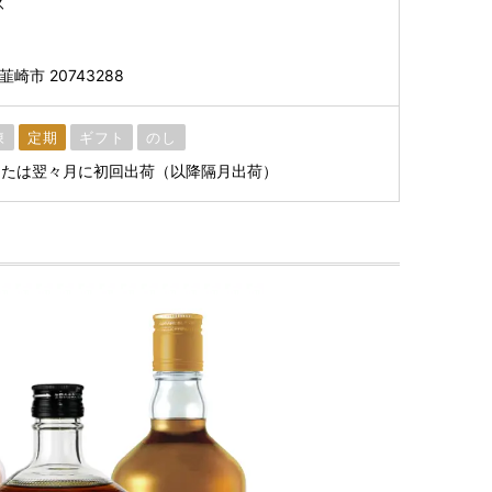
ズ
崎市 20743288
凍
定期
ギフト
のし
または翌々月に初回出荷（以降隔月出荷）