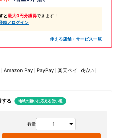
すと
最大0円分獲得
できます！
登録／ログイン
使える店舗・サービス一覧
Amazon Pay
PayPay
楽天ペイ
d払い
附する
地域の願いに応える使い道
数量