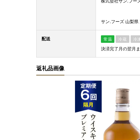
株式会社サン.フー
サン.フーズ 山梨県 韮
配送
常温
冷蔵
冷
決済完了月の翌月
返礼品画像