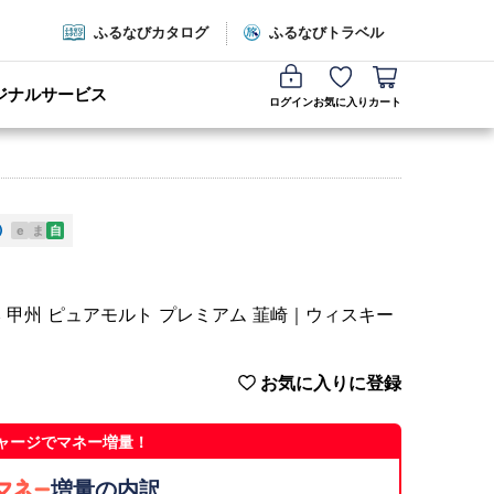
ふるなびカタログ
ふるなびトラベル
ジナルサービス
ログイン
お気に入り
カート
e
ま
自
3本 甲州 ピュアモルト プレミアム 韮崎｜ウィスキー
お気に入りに登録
ャージでマネー増量！
増量の内訳