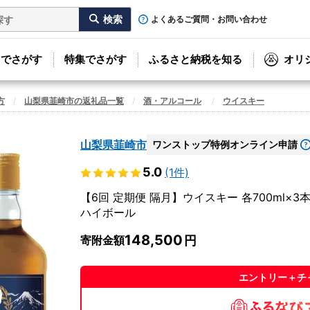
よくあるご質問・お問い合わせ
リでさがす
特集でさがす
ふるさと納税を知る
オリ
方
山梨県韮崎市の返礼品一覧
酒・アルコール
ウイスキー
山梨県韮崎市
ワンストップ特例オンライン申請
5.0
(1件)
【6回 定期便 隔月】ウイスキー 各700ml×
ハイボール
148,500
寄附金額
エントリー＋チ