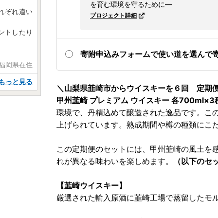
を育む環境を守るために―
れぞれ違い
プロジェクト詳細
ントしたり
寄附申込みフォームで使い道を選んで
 福岡県在住
もっと見る
＼山梨県韮崎市からウイスキーを６回 定期
甲州韮崎 プレミアム ウイスキー 各700ml×3
環境で、丹精込めて醸造された逸品です。こ
上げられています。熟成期間や樽の種類にこ
この定期便のセットには、甲州韮崎の風土を
れが異なる味わいを楽しめます。
（以下のセ
【韮崎ウイスキー】
厳選された輸入原酒に韮崎工場で蒸留したモ