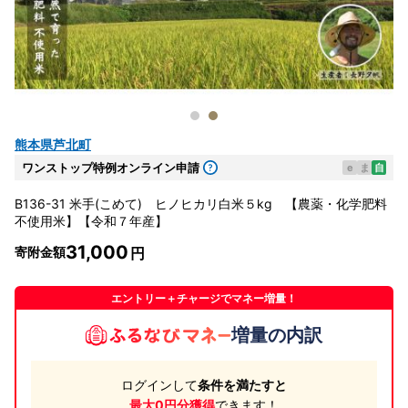
熊本県芦北町
ワンストップ特例オンライン申請
e
ま
自
B136-31 米手(こめて) ヒノヒカリ白米５kg 【農薬・化学肥料
不使用米】【令和７年産】
31,000
寄附金額
エントリー＋チャージでマネー増量！
増量の内訳
ログインして
条件を満たすと
最大0円分獲得
できます！