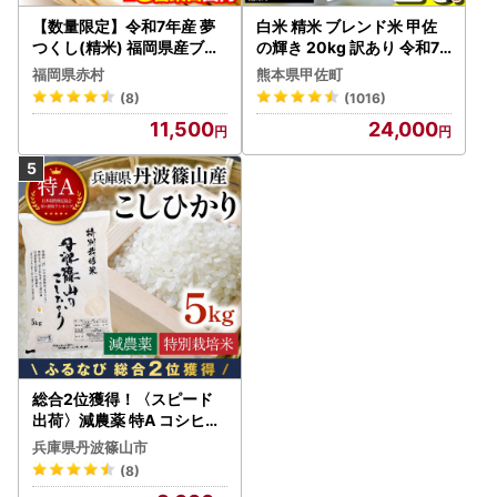
【数量限定】令和7年産 夢
白米 精米 ブレンド米 甲佐
つくし(精米) 福岡県産ブラ
の輝き 20kg 訳あり 令和7
ンド米 10kg (品番:3X11R7)
年産 【価格改定ZS】
福岡県赤村
熊本県甲佐町
(8)
(1016)
11,500
24,000
総合2位獲得！〈スピード
出荷〉減農薬 特A コシヒカ
リ 5kg 丹波篠山産 特別栽培
兵庫県丹波篠山市
米 こしひかり
(8)