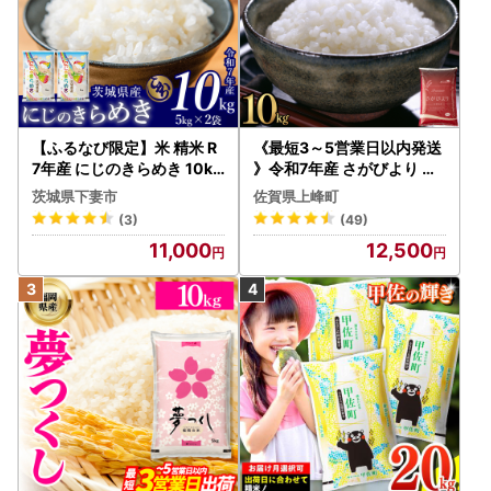
【ふるなび限定】米 精米 R
《最短3～5営業日以内発送
7年産 にじのきらめき 10kg
》令和7年産 さがびより 佐
10月 FN-Limited-PR
賀県産（精米）10kg
茨城県下妻市
佐賀県上峰町
(3)
(49)
11,000
12,500