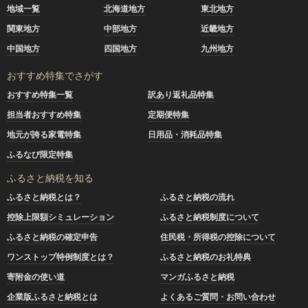
地域一覧
北海道地方
東北地方
関東地方
中部地方
近畿地方
中国地方
四国地方
九州地方
おすすめ特集でさがす
おすすめ特集一覧
訳あり返礼品特集
担当者おすすめ特集
定期便特集
地元が誇る家電特集
日用品・消耗品特集
ふるなび限定特集
ふるさと納税を知る
ふるさと納税とは？
ふるさと納税の流れ
控除上限額シミュレーション
ふるさと納税制度について
ふるさと納税の確定申告
住民税・所得税の控除について
ワンストップ特例制度とは？
ふるさと納税のお礼特典
寄附金の使い道
マンガふるさと納税
企業版ふるさと納税とは
よくあるご質問・お問い合わせ