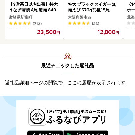
【3営業日以内出荷】特大
特大 ブラックタイガー 無
《1
うなぎ蒲焼 4尾 無頭 840g
頭えび 570g前後15尾
ホ
以上 C388-840-3D
( 
宮崎県新富町
大阪府阪南市
北海
クラ
(712)
(26)
贈答
23,500
12,000
御中
い 
ル 
02
最近チェックした返礼品
返礼品詳細ページの閲覧で、ここに履歴が表示されます。