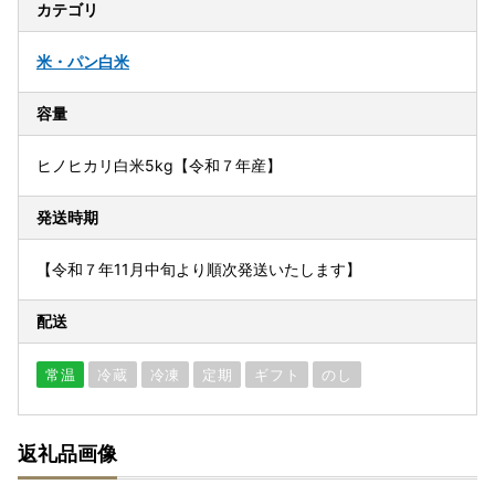
カテゴリ
米・パン
白米
容量
ヒノヒカリ白米5kg【令和７年産】
発送時期
【令和７年11月中旬より順次発送いたします】
配送
常温
冷蔵
冷凍
定期
ギフト
のし
返礼品画像