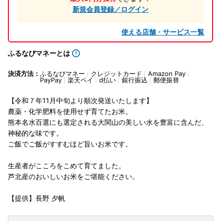
新規会員登録／ログイン
使える店舗・サービス一覧
ふるなびマネーとは
決済方法：
ふるなびマネー
クレジットカード
Amazon Pay
PayPay
楽天ペイ
d払い
銀行振込
郵便振替
【令和７年11月中旬より順次発送いたします】
農薬・化学肥料を使用せず育てたお米。
熊本名水百選にも選定される大関山の美しい水を豊富に含んだ、
神秘的な味です。
ご飯でご飯がすすむほど旨いお米です。
生産者がこころをこめて育てました。
芦北産のおいしいお米をご堪能ください。
【提供】長野 夕帆