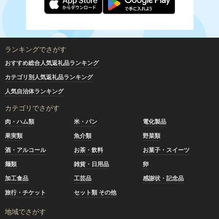
ランキングでさがす
おすすめ総合人気返礼品ランキング
カテゴリ別人気返礼品ランキング
人気自治体ランキング
カテゴリでさがす
肉・ハム類
米・パン
電化製品
果実類
魚介類
野菜類
酒・アルコール
お茶・飲料
お菓子・スイーツ
麺類
雑貨・日用品
卵
加工食品
工芸品
感謝状・記念品
旅行・チケット
セット類 その他
地域でさがす