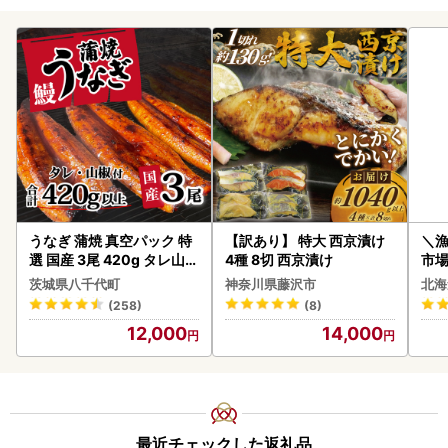
うなぎ 蒲焼 真空パック 特
【訳あり】 特大 西京漬け
＼
選 国産 3尾 420g タレ山椒
4種 8切 西京漬け
市場
付き うな重 ひつまぶし 訳
貝柱
茨城県八千代町
神奈川県藤沢市
北海
あり 茨城 ウナギ 鰻 個包装
(258)
(8)
人気 美味しい 小分け 八千
12,000
14,000
代町
最近チェックした返礼品