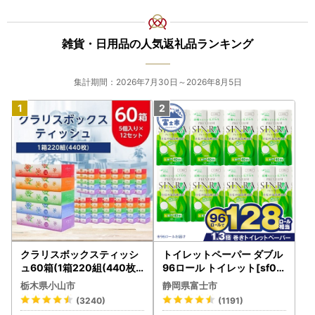
雑貨・日用品の人気返礼品ランキング
集計期間：2026年7月30日～2026年8月5日
クラリスボックスティッシ
トイレットペーパー ダブル
ュ60箱(1箱220組(440枚))
96ロール トイレット[sf00
(5個入り×12セット)【配送
1-012]
栃木県小山市
静岡県富士市
不可地域：離島・沖縄県】
(3240)
(1191)
【1256759】