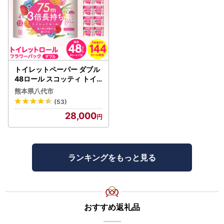
トイレットペーパー ダブル
48ロール スコッティ トイ
レット
熊本県八代市
(53)
28,000
ランキングをもっと見る
おすすめ返礼品