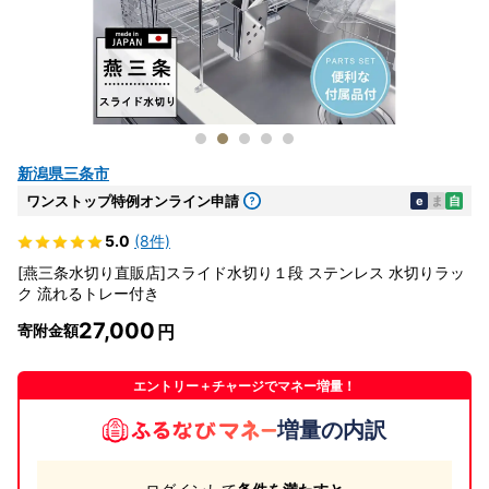
新潟県三条市
ワンストップ特例オンライン申請
e
ま
自
5.0
(8件)
[燕三条水切り直販店]スライド水切り１段 ステンレス 水切りラッ
ク 流れるトレー付き
27,000
寄附金額
エントリー＋チャージでマネー増量！
増量の内訳