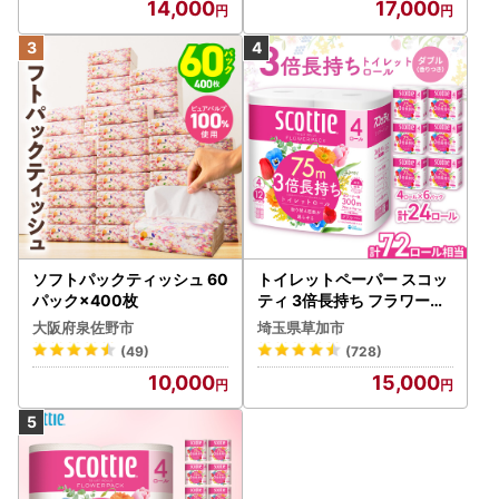
14,000
17,000
ソフトパックティッシュ 60
トイレットペーパー スコッ
パック×400枚
ティ 3倍長持ち フラワーパ
ック 4ロール×6P
大阪府泉佐野市
埼玉県草加市
(49)
(728)
10,000
15,000