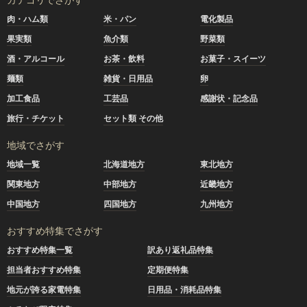
肉・ハム類
米・パン
電化製品
果実類
魚介類
野菜類
酒・アルコール
お茶・飲料
お菓子・スイーツ
麺類
雑貨・日用品
卵
加工食品
工芸品
感謝状・記念品
旅行・チケット
セット類 その他
地域でさがす
地域一覧
北海道地方
東北地方
関東地方
中部地方
近畿地方
中国地方
四国地方
九州地方
おすすめ特集でさがす
おすすめ特集一覧
訳あり返礼品特集
担当者おすすめ特集
定期便特集
地元が誇る家電特集
日用品・消耗品特集