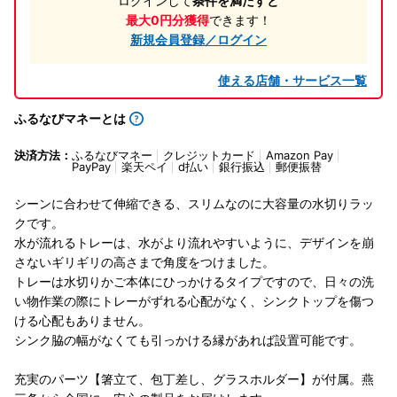
ログインして
条件を満たすと
最大0円分獲得
できます！
新規会員登録／ログイン
使える店舗・サービス一覧
ふるなびマネーとは
決済方法：
ふるなびマネー
クレジットカード
Amazon Pay
PayPay
楽天ペイ
d払い
銀行振込
郵便振替
シーンに合わせて伸縮できる、スリムなのに大容量の水切りラッ
クです。
水が流れるトレーは、水がより流れやすいように、デザインを崩
さないギリギリの高さまで角度をつけました。
トレーは水切りかご本体にひっかけるタイプですので、日々の洗
い物作業の際にトレーがずれる心配がなく、シンクトップを傷つ
ける心配もありません。
シンク脇の幅がなくても引っかける縁があれば設置可能です。
充実のパーツ【箸立て、包丁差し、グラスホルダー】が付属。燕