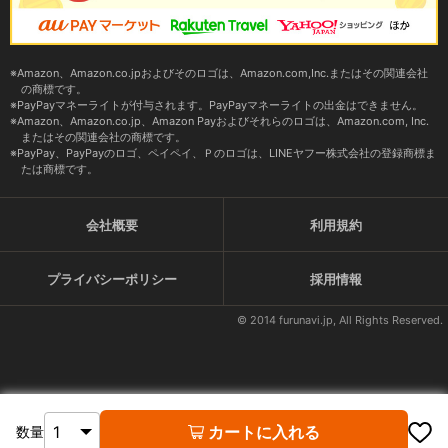
Amazon、Amazon.co.jpおよびそのロゴは、Amazon.com,Inc.またはその関連会社
の商標です。
PayPayマネーライトが付与されます。PayPayマネーライトの出金はできません。
Amazon、Amazon.co.jp、Amazon Payおよびそれらのロゴは、Amazon.com, Inc.
またはその関連会社の商標です。
PayPay、PayPayのロゴ、ペイペイ、Ｐのロゴは、LINEヤフー株式会社の登録商標ま
たは商標です。
会社概要
利用規約
プライバシーポリシー
採用情報
© 2014 furunavi.jp, All Rights Reserved.
カートに入れる
数量