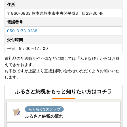
https://www2.sagawa-exp.co.jp/information/detail/406/
住所
■ 日本郵便（ゆうパック）：熊本県熊本地方を震源とする
〒860-0833
熊本県熊本市中央区平成3丁目23-30 4F
地震の影響について
https://www.post.japanpost.jp/newsrelease/pressrelease/
電話番号
9879629480.html
050-3173-9288
寄附者の皆様にはご不便、ご迷惑をおかけし誠に申し訳ござ
受付時間
いませんが、何卒ご理解賜りますようお願い申し上げます。
平日：9：00～17：00
返礼品の配送時期や不備などに関しては「ふるなび」からはお答
「ヤマト運輸」お届け先変更（転送）サービス有料化につい
えできかねます。
て
お手数ですが上記より直接お問い合わせいただくようお願いいた
ヤマト運輸のサービス変更に伴い、2023年6月1日(木)転送
します。
依頼受付分より、届け先変更（転送）が発生した場合
「変更
届け先までの運賃が着払い」
となり、受取人様へ費用負担が
生じます。
ふるさと納税をもっと知りたい方はコチラ
お申し込みの際は、届け先のご住所にお間違いがないよう、
ご注意ください。
贈答先へお届けの場合も「受取人様に着払いで送料ご負担」
らくらく3ステップ
となります。
ふるさと納税の流れ
何卒ご了承いただきますようお願い申し上げます。