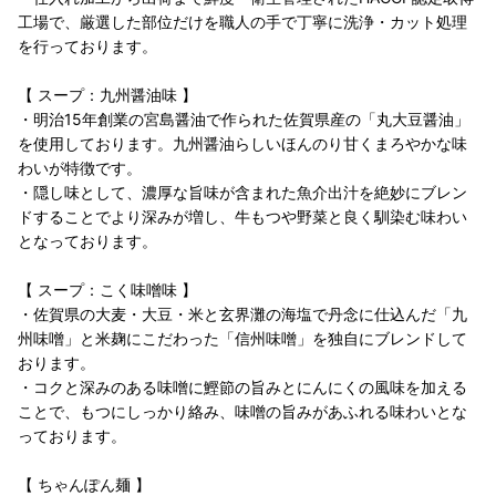
工場で、厳選した部位だけを職人の手で丁寧に洗浄・カット処理
を行っております。
【 スープ：九州醤油味 】
・明治15年創業の宮島醤油で作られた佐賀県産の「丸大豆醤油」
を使用しております。九州醤油らしいほんのり甘くまろやかな味
わいが特徴です。
・隠し味として、濃厚な旨味が含まれた魚介出汁を絶妙にブレン
ドすることでより深みが増し、牛もつや野菜と良く馴染む味わい
となっております。
【 スープ：こく味噌味 】
・佐賀県の大麦・大豆・米と玄界灘の海塩で丹念に仕込んだ「九
州味噌」と米麹にこだわった「信州味噌」を独自にブレンドして
おります。
・コクと深みのある味噌に鰹節の旨みとにんにくの風味を加える
ことで、もつにしっかり絡み、味噌の旨みがあふれる味わいとな
っております。
【 ちゃんぽん麺 】