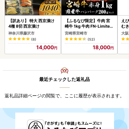
【訳あり】 特大 西京漬け
【ふるなび限定】牛肉 宮
えび
4種 8切 西京漬け
崎牛 1kg 牛肉 FN-Limited
む
-VO
神奈川県藤沢市
宮崎県宮崎市
大阪
(8)
(52)
14,000
18,000
最近チェックした返礼品
返礼品詳細ページの閲覧で、ここに履歴が表示されます。