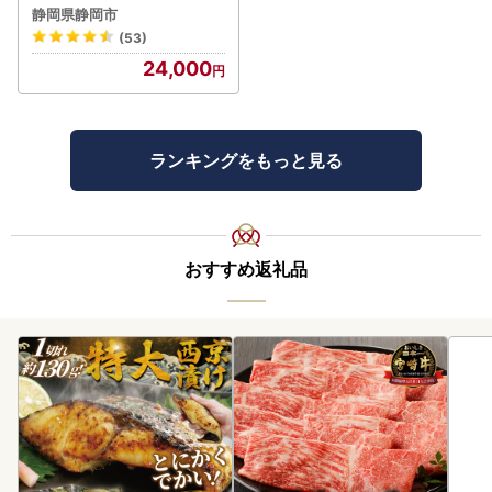
さんスープ 朝食 惣菜 国産
静岡県静岡市
野菜 常温保存
(53)
24,000
ランキングをもっと見る
おすすめ返礼品