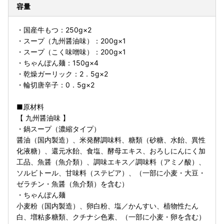
容量
・国産牛もつ：250g×2
・スープ（九州醤油味）：200g×1
・スープ（こく味噌味）：200g×1
・ちゃんぽん麺：150g×4
・乾燥ガーリック：2．5g×2
・輪切唐辛子：0．5g×2
■原材料
【 九州醤油味 】
・鍋スープ（濃縮タイプ）
醤油（国内製造）、米発酵調味料、糖類（砂糖、水飴、異性
化液糖）、還元水飴、食塩、酵母エキス、おろしにんにく加
工品、魚醤（魚介類）、調味エキス／調味料（アミノ酸）、
ソルビトール、甘味料（ステビア）、（一部に小麦・大豆・
ゼラチン・魚醤（魚介類）を含む）
・ちゃんぽん麺
小麦粉（国内製造）、卵白粉、塩／かんすい、植物性たん
白、増粘多糖類、クチナシ色素、（一部に小麦・卵を含む）