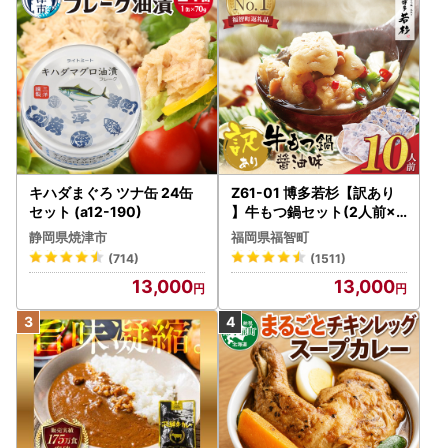
キハダまぐろ ツナ缶 24缶
Z61-01 博多若杉【訳あり
セット (a12-190)
】牛もつ鍋セット(2人前×5
) 10人前 もつ鍋
静岡県焼津市
福岡県福智町
(714)
(1511)
13,000
13,000