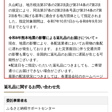
久山町は、地方税法第37条の2第2項及び第314条の7第2項
の規定により、同法第37条の2第2項各号及び第314条の7第
2項各号に掲げる基準に適合する地方団体として指定されま
した。指定対象期間は、令和7年10月1日から令和8年9月30
日までとなります。
令和8年熊本地震の影響による返礼品のお届けについて＞
現在、地震の影響により、各配送業者においてお荷物の集配
に遅れが発生しております。 また災害復旧に伴う交通渋滞
の影響も重なり、全国的に返礼品のお届けに遅延が生じる可
能性がございます。
※配送日をご指定いただいた返礼品につきましても、ご希望
通りにお届けできない場合がございます。
最新の配送状況につきましては、各運送会社のホームページ
をご確認ください。
返礼品に関するお問い合わせ先
■ ヤマト運輸：熊本県熊本地方を震源とする地震の影響に
よるお荷物のお届けについて
https://www.yamato-hd.co.jp/important/info_260728_2.ht
委託事業者名
ml
ふるさと納税サポートセンター
■ 佐川急便：令和8年熊本地震に伴う集配への影響について