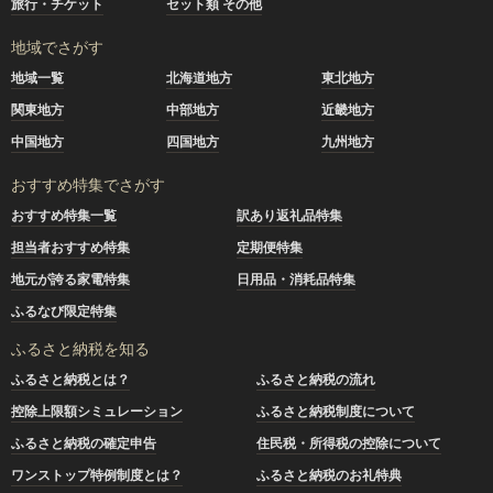
旅行・チケット
セット類 その他
地域でさがす
地域一覧
北海道地方
東北地方
関東地方
中部地方
近畿地方
中国地方
四国地方
九州地方
おすすめ特集でさがす
おすすめ特集一覧
訳あり返礼品特集
担当者おすすめ特集
定期便特集
地元が誇る家電特集
日用品・消耗品特集
ふるなび限定特集
ふるさと納税を知る
ふるさと納税とは？
ふるさと納税の流れ
控除上限額シミュレーション
ふるさと納税制度について
ふるさと納税の確定申告
住民税・所得税の控除について
ワンストップ特例制度とは？
ふるさと納税のお礼特典