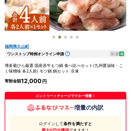
福岡県久山町
ワンストップ特例オンライン申請
e
ま
自
博多菊ひら厳選 国産若牛もつ鍋 食べ比べセット(九州醤油味・こ
く味噌味 各2人前) モツ鍋 鍋セット 冷凍
12,000
寄附金額
エントリー＋チャージでマネー増量！
増量の内訳
ログインして
条件を満たすと
最大0円分獲得
できます！