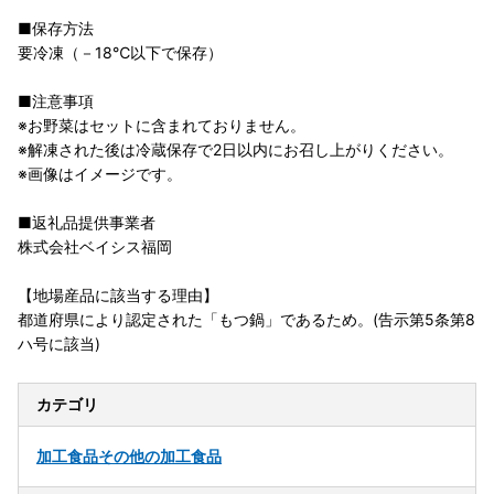
■保存方法
要冷凍（－18℃以下で保存）
■注意事項
※お野菜はセットに含まれておりません。
※解凍された後は冷蔵保存で2日以内にお召し上がりください。
※画像はイメージです。
■返礼品提供事業者
株式会社ベイシス福岡
【地場産品に該当する理由】
都道府県により認定された「もつ鍋」であるため。(告示第5条第8
ハ号に該当)
カテゴリ
加工食品
その他の加工食品