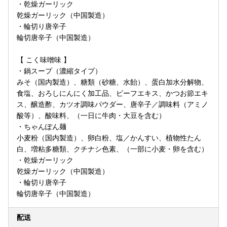
・乾燥ガーリック
乾燥ガーリック（中国製造）
・輪切り唐辛子
輪切唐辛子（中国製造）
【 こく味噌味 】
・鍋スープ（濃縮タイプ）
みそ（国内製造）、糖類（砂糖、水飴）、蛋白加水分解物、
食塩、おろしにんにく加工品、ビーフエキス、かつお節エキ
ス、醸造酢、カツオ調味パウダー、唐辛子／調味料（アミノ
酸等）、酸味料、（一日に牛肉・大豆を含む）
・ちゃんぽん麺
小麦粉（国内製造）、卵白粉、塩／かんすい、植物性たん
白、増粘多糖類、クチナシ色素、（一部に小麦・卵を含む）
・乾燥ガーリック
乾燥ガーリック（中国製造）
・輪切り唐辛子
輪切唐辛子（中国製造）
配送