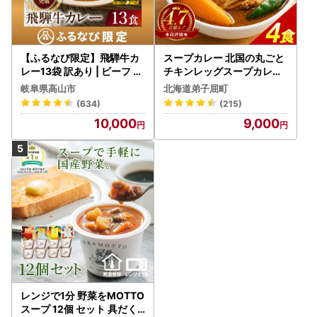
【ふるなび限定】飛騨牛カ
スープカレー 北国の丸ごと
レー13袋 訳あり | ビーフ レ
チキンレッグスープカレー
トルト 訳あり DC006-CP
4個 3739
岐阜県高山市
北海道弟子屈町
01 FN-Limited-VO
(634)
(215)
10,000
9,000
レンジで1分 野菜をMOTTO
スープ 12個 セット 具だく