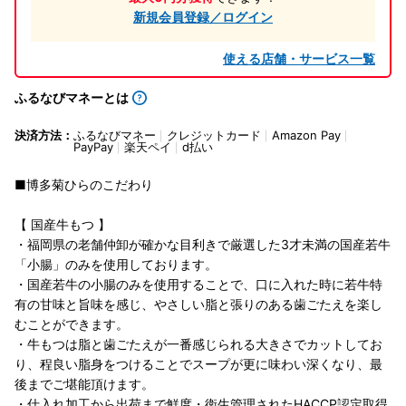
新規会員登録／ログイン
使える店舗・サービス一覧
ふるなびマネーとは
決済方法：
ふるなびマネー
クレジットカード
Amazon Pay
PayPay
楽天ペイ
d払い
■博多菊ひらのこだわり
【 国産牛もつ 】
・福岡県の老舗仲卸が確かな目利きで厳選した3才未満の国産若牛
「小腸」のみを使用しております。
・国産若牛の小腸のみを使用することで、口に入れた時に若牛特
有の甘味と旨味を感じ、やさしい脂と張りのある歯ごたえを楽し
むことができます。
・牛もつは脂と歯ごたえが一番感じられる大きさでカットしてお
り、程良い脂身をつけることでスープが更に味わい深くなり、最
後までご堪能頂けます。
・仕入れ加工から出荷まで鮮度・衛生管理されたHACCP認定取得