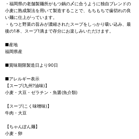
・福岡県の老舗製麺所がもつ鍋の〆に合うように独自ブレンドの
小麦に熟成製法を用いて製造することで、もちもちで歯切れの良
い麺に仕上がっています。
・もつと野菜の旨みが濃縮されたスープをしっかり吸い込み、最
後の1本、スープ1滴まで存分にお楽しみいただけます。
■産地
福岡県産
■賞味期限製造日より90日
■アレルギー表示
【スープ(九州?油味)】
小麦・大豆・ゼラチン・魚醤(魚介類)
【スープ(こく味噌味)】
牛肉・大豆
【ちゃんぽん麺】
小麦・卵