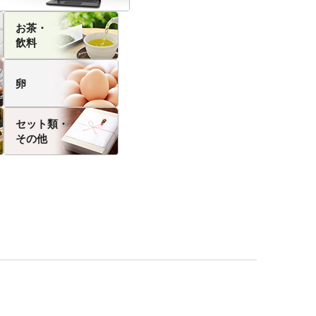
お茶・
飲料
卵
セット類・
その他