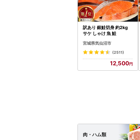
訳あり 銀鮭切身 約2kg
サケ しゃけ 魚 鮭
宮城県気仙沼市
(2511)
12,500
肉・
ハム類