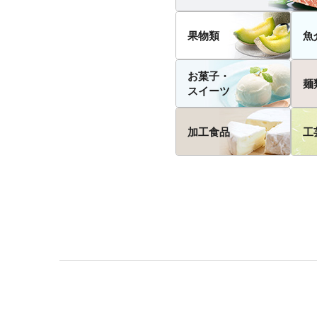
果物類
魚
お菓子・
麺
スイーツ
加工食品
工