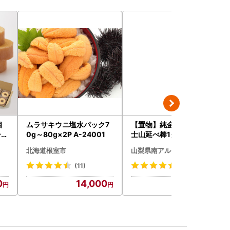
個
ムラサキウニ塩水パック7
【置物】純金製(Ｋ２４) 富
シェ
0g～80g×2P A-24001
士山延べ棒1グラム ALPBK
ヘ
180
北海道根室市
山梨県南アルプス市
(11)
(9)
0
14,000
138,000