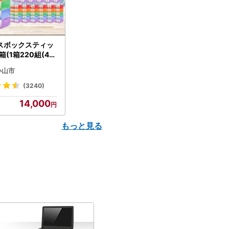
スボックスティッ
箱(1箱220組(44
(5個入り×12セッ
小山市
配送不可地域：離島
】【1256759】
(3240)
14,000
もっと見る