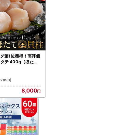
グ第1位獲得！高評価
ホタテ 400g（ほたて
）
(2893)
8,000