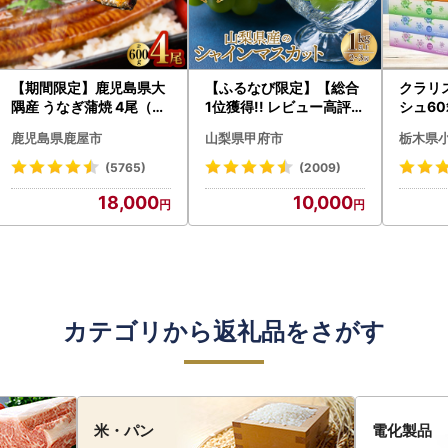
【期間限定】鹿児島県大
【ふるなび限定】【総合
クラリ
隅産 うなぎ蒲焼 4尾（60
1位獲得!! レビュー高評価
シュ60
0g） KN007-004-04-
★】〈2026年度配送分
0枚))
鹿児島県鹿屋市
山梨県甲府市
栃木県
cp18 うなぎ 鰻 魚 惣菜 総
〉山梨県産 シャインマス
ト)【
菜
カット 2～3房（1.0kg以
・沖縄県
(5765)
(2009)
上）シャイン フルーツ F
18,000
10,000
N-Limited-SP
カテゴリから返礼品をさがす
米・パン
電化製品