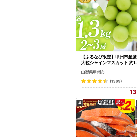
【ふるなび限定】甲州市産厳
大粒シャインマスカット 約1.3
～3房【2026年発送】（MG）
山梨県甲州市
472 FN-Limited-VO シャ
カット フルーツ
(1369)
13