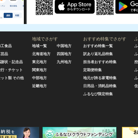
地域でさがす
おすすめ特集でさがす
加工食品
地域一覧
中国地方
おすすめ特集一覧
ふ
工芸品
北海道地方
四国地方
訳あり返礼品特集
ふ
感謝状・記念品
東北地方
九州地方
担当者おすすめ特集
控
旅行・チケット
関東地方
定期便特集
ふ
セット類 その他
中部地方
地元が誇る家電特集
ふ
近畿地方
日用品・消耗品特集
住
ふるなび限定特集