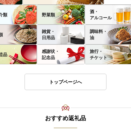
酒・
介類
野菜類
アルコール
雑貨・
調味料・
類
日用品
油
感謝状・
旅行・
芸品
記念品
チケット
トップページへ
おすすめ返礼品