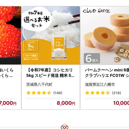
油いくら
【令和7年産】コシヒカリ
バームクーヘン mini 6
いくら イ
5kg スピード発送 精米 5k
クラブハリエ FC01W 
 さけ 鮭い
g x 1袋 白米 茨城県 八千代
アボックス バウムクー
茨城県八千代町
滋賀県近江八幡市
ック 北海
町
ン
秋鮭 )【
(146)
(218)
7,000
8,000
10,00