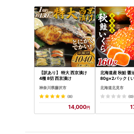
【訳あり】 特大 西京漬け
北海道産 秋鮭 醤
4種 8切 西京漬け
80g×2パック ( 
クラ 魚卵 鮭 サケ
神奈川県藤沢市
北海道北見市
くら 醤油漬け パ
道産 ふるさと納税 
(8)
(0)
233-0002】
14,000
1