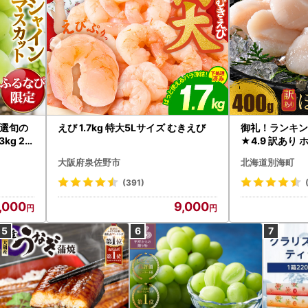
選旬の
えび 1.7kg 特大5Lサイズ むきえび
御礼！ランキン
kg 2
★4.9 訳あり 
B12-
帆立 貝柱 冷凍 
大阪府泉佐野市
北海道別海町
インマス
(391)
,000
9,000