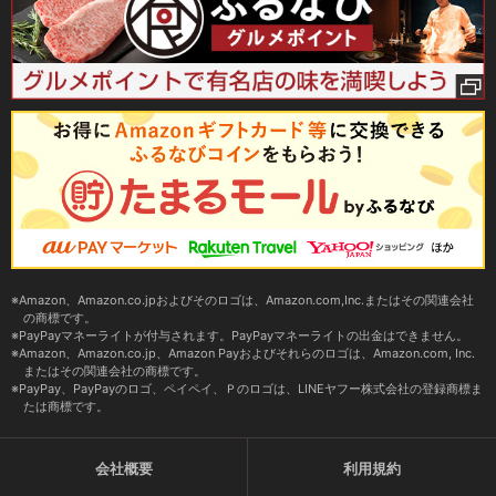
Amazon、Amazon.co.jpおよびそのロゴは、Amazon.com,Inc.またはその関連会社
の商標です。
PayPayマネーライトが付与されます。PayPayマネーライトの出金はできません。
Amazon、Amazon.co.jp、Amazon Payおよびそれらのロゴは、Amazon.com, Inc.
またはその関連会社の商標です。
PayPay、PayPayのロゴ、ペイペイ、Ｐのロゴは、LINEヤフー株式会社の登録商標ま
たは商標です。
会社概要
利用規約