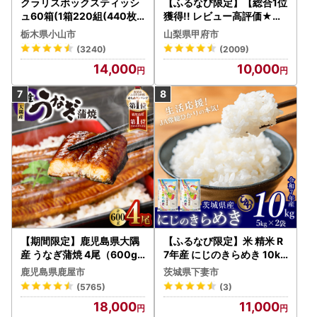
クラリスボックスティッシ
【ふるなび限定】【総合1位
ュ60箱(1箱220組(440枚))
獲得!! レビュー高評価★】
(5個入り×12セット)【配送
〈2026年度配送分〉山梨
栃木県小山市
山梨県甲府市
不可地域：離島・沖縄県】
県産 シャインマスカット 2
(3240)
(2009)
【1256759】
～3房（1.0kg以上）シャイ
14,000
10,000
ン フルーツ FN-Limited-S
P
【期間限定】鹿児島県大隅
【ふるなび限定】米 精米 R
産 うなぎ蒲焼 4尾（600g
7年産 にじのきらめき 10kg
） KN007-004-04-cp18
10月 FN-Limited-PR
鹿児島県鹿屋市
茨城県下妻市
うなぎ 鰻 魚 惣菜 総菜
(5765)
(3)
18,000
11,000