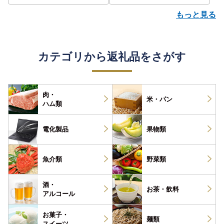
もっと見る
カテゴリから返礼品をさがす
肉・
米・パン
ハム類
電化製品
果物類
魚介類
野菜類
酒・
お茶・
飲料
アルコール
お菓子・
麺類
スイーツ