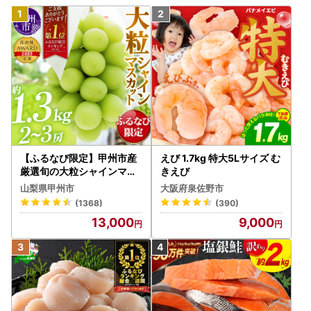
【ふるなび限定】甲州市産
えび 1.7kg 特大5Lサイズ む
厳選旬の大粒シャインマス
きえび
カット 約1.3kg 2～3房【2
山梨県甲州市
大阪府泉佐野市
026年発送】（MG）B12-
(1368)
(390)
472 FN-Limited-VO シャ
13,000
9,000
インマスカット フルーツ