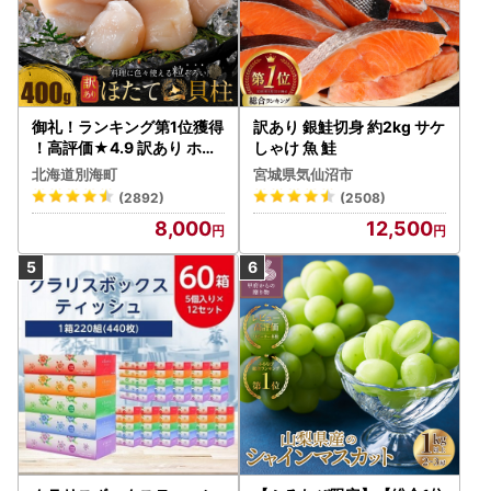
御礼！ランキング第1位獲得
訳あり 銀鮭切身 約2kg サケ
！高評価★4.9 訳あり ホタ
しゃけ 魚 鮭
テ 400g（ほたて 帆立 貝柱
北海道別海町
宮城県気仙沼市
冷凍 ）
(2892)
(2508)
8,000
12,500