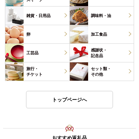
雑貨・
日用品
調味料・
油
卵
加工食品
感謝状・
工芸品
記念品
旅行・
セット類・
チケット
その他
トップページへ
おすすめ返礼品