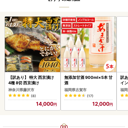
【訳あり】 特大 西京漬け
無添加甘酒 900ml×5本 甘
訳あ
4種 8切 西京漬け
酒
イン
神奈川県藤沢市
福岡県古賀市
福岡
(8)
(17)
14,000
12,000