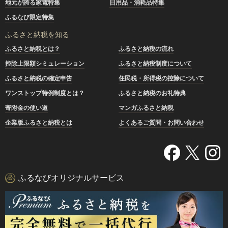
地元が誇る家電特集
日用品・消耗品特集
ふるなび限定特集
ふるさと納税を知る
ふるさと納税とは？
ふるさと納税の流れ
控除上限額シミュレーション
ふるさと納税制度について
ふるさと納税の確定申告
住民税・所得税の控除について
ワンストップ特例制度とは？
ふるさと納税のお礼特典
寄附金の使い道
マンガふるさと納税
企業版ふるさと納税とは
よくあるご質問・お問い合わせ
ふるなびオリジナルサービス