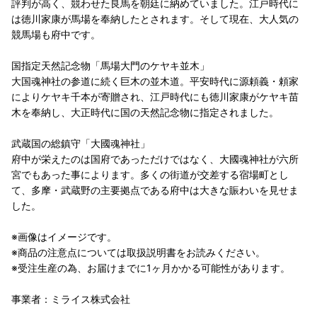
評判が高く、競わせた良馬を朝廷に納めていました。江戸時代に
は徳川家康が馬場を奉納したとされます。そして現在、大人気の
競馬場も府中です。
国指定天然記念物「馬場大門のケヤキ並木」
大国魂神社の参道に続く巨木の並木道。平安時代に源頼義・頼家
によりケヤキ千本が寄贈され、江戸時代にも徳川家康がケヤキ苗
木を奉納し、大正時代に国の天然記念物に指定されました。
武蔵国の総鎮守「大國魂神社」
府中が栄えたのは国府であっただけではなく、大國魂神社が六所
宮でもあった事によります。多くの街道が交差する宿場町とし
て、多摩・武蔵野の主要拠点である府中は大きな賑わいを見せま
した。
※画像はイメージです。
※商品の注意点については取扱説明書をお読みください。
※受注生産の為、お届けまでに1ヶ月かかる可能性があります。
事業者：ミライス株式会社