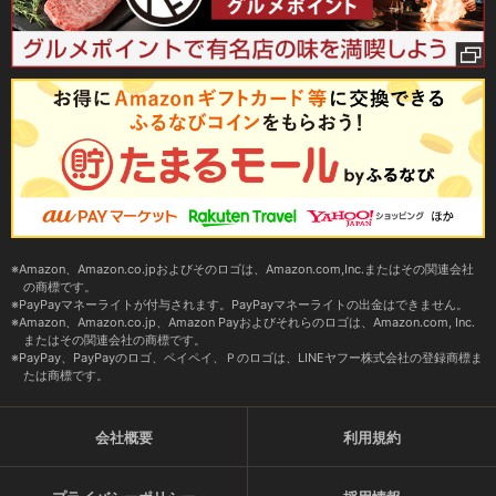
Amazon、Amazon.co.jpおよびそのロゴは、Amazon.com,Inc.またはその関連会社
の商標です。
PayPayマネーライトが付与されます。PayPayマネーライトの出金はできません。
Amazon、Amazon.co.jp、Amazon Payおよびそれらのロゴは、Amazon.com, Inc.
またはその関連会社の商標です。
PayPay、PayPayのロゴ、ペイペイ、Ｐのロゴは、LINEヤフー株式会社の登録商標ま
たは商標です。
会社概要
利用規約