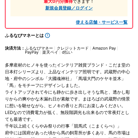
最大0円分獲得
できます！
新規会員登録／ログイン
使える店舗・サービス一覧
ふるなびマネーとは
決済方法：
ふるなびマネー
クレジットカード
Amazon Pay
PayPay
楽天ペイ
d払い
多摩産材のヒノキを使ったインテリア雑貨ブランド・こだま堂の
日本灯シリーズより、上品なインテリア照明です。武蔵野の中心
地・府中のシンボル「大國魂神社」「馬場大門のケヤキ並木」
「馬」をモチーフにデザインしました。
ライトアップされて今にも静かに歩き出しそうな馬と、透かし彫
りからの爽やかな木漏れ日が素敵です。まほろばの武蔵野の情景
に想いを馳せながら、ヒノキの香りと共にお楽しみください。
LEDなので消費電力が低く、無段階調光も出来るので常夜灯とし
ても最適です。
千年以上続くくらやみ祭りの行事「競馬式（こまくらべ）」
府中には国府があった頃から馬の飼育所が多くあり、馬の市場は