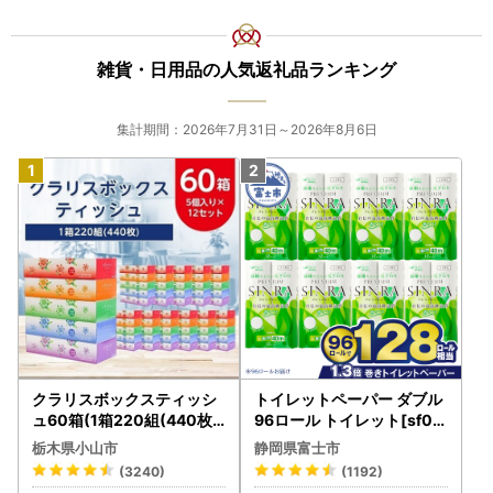
雑貨・日用品の人気返礼品ランキング
集計期間：2026年7月31日～2026年8月6日
クラリスボックスティッシ
トイレットペーパー ダブル
ュ60箱(1箱220組(440枚))
96ロール トイレット[sf00
(5個入り×12セット)【配送
1-012]
栃木県小山市
静岡県富士市
不可地域：離島・沖縄県】
(3240)
(1192)
【1256759】