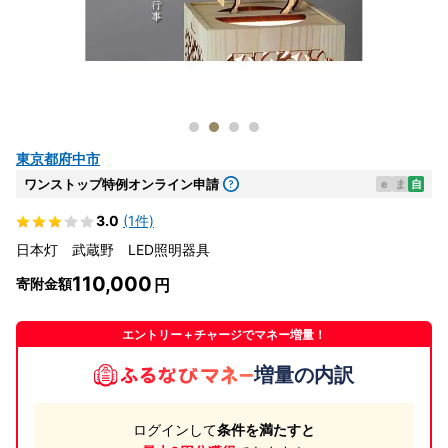
東京都府中市
ワンストップ特例オンライン申請
e
ま
自
3.0
(1件)
日本灯 武蔵野 LED照明器具
110,000
寄附金額
エントリー＋チャージでマネー増量！
増量の内訳
ログインして
条件を満たすと