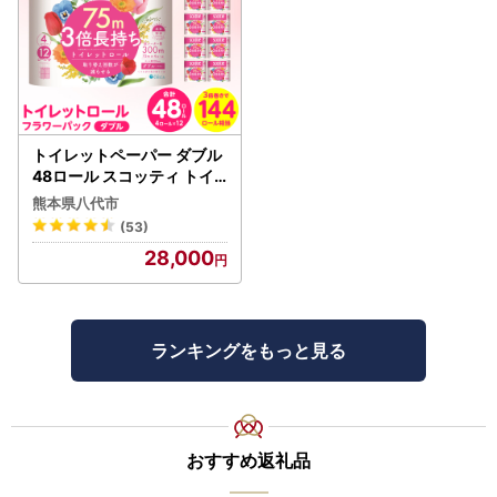
トイレットペーパー ダブル
48ロール スコッティ トイ
レット
熊本県八代市
(53)
28,000
ランキングをもっと見る
おすすめ返礼品