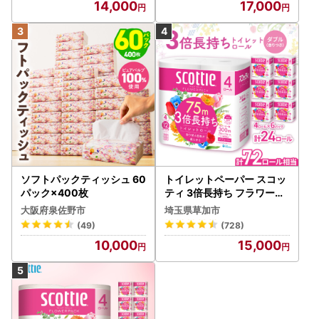
14,000
17,000
ソフトパックティッシュ 60
トイレットペーパー スコッ
パック×400枚
ティ 3倍長持ち フラワーパ
ック 4ロール×6P
大阪府泉佐野市
埼玉県草加市
(49)
(728)
10,000
15,000