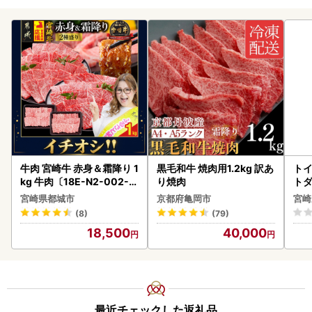
牛肉 宮崎牛 赤身＆霜降り 1
黒毛和牛 焼肉用1.2kg 訳あ
トイ
kg 牛肉〔18E-N2-002-1
り焼肉
トダ
kg-S4A6-CF〕
速〔
宮崎県都城市
京都府亀岡市
宮崎
(8)
(79)
18,500
40,000
最近チェックした返礼品