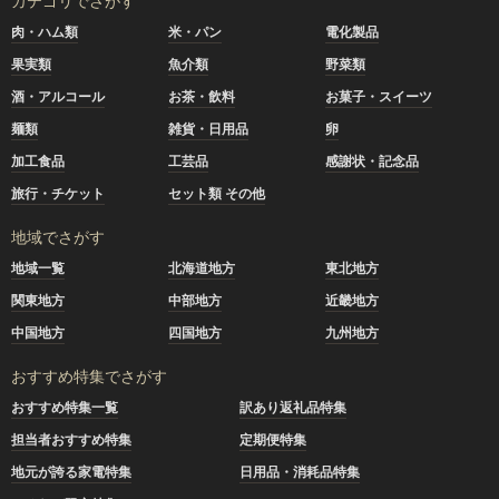
カテゴリでさがす
肉・ハム類
米・パン
電化製品
果実類
魚介類
野菜類
酒・アルコール
お茶・飲料
お菓子・スイーツ
麺類
雑貨・日用品
卵
加工食品
工芸品
感謝状・記念品
旅行・チケット
セット類 その他
地域でさがす
地域一覧
北海道地方
東北地方
関東地方
中部地方
近畿地方
中国地方
四国地方
九州地方
おすすめ特集でさがす
おすすめ特集一覧
訳あり返礼品特集
担当者おすすめ特集
定期便特集
地元が誇る家電特集
日用品・消耗品特集