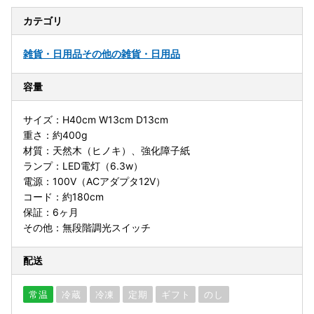
カテゴリ
雑貨・日用品
その他の雑貨・日用品
容量
サイズ：H40cm W13cm D13cm
重さ：約400g
材質：天然木（ヒノキ）、強化障子紙
ランプ：LED電灯（6.3w）
電源：100V（ACアダプタ12V）
コード：約180cm
保証：6ヶ月
その他：無段階調光スイッチ
配送
常温
冷蔵
冷凍
定期
ギフト
のし