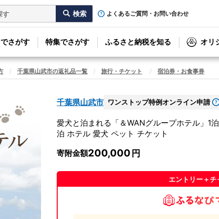
よくあるご質問・お問い合わせ
リでさがす
特集でさがす
ふるさと納税を知る
オリ
方
千葉県山武市の返礼品一覧
旅行・チケット
宿泊券・お食事券
千葉県山武市
ワンストップ特例オンライン申請
愛犬と泊まれる「＆WANグループホテル」1泊宿
泊 ホテル 愛犬 ペット チケット
200,000
寄附金額
エントリー＋チ