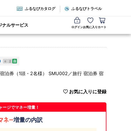
ふるなびカタログ
ふるなびトラベル
ジナルサービス
ログイン
お気に入り
カート
e
ま
自
泊券（1頭・2名様） SMU002／旅行 宿泊券 宿
お気に入りに登録
ャージでマネー増量！
増量の内訳