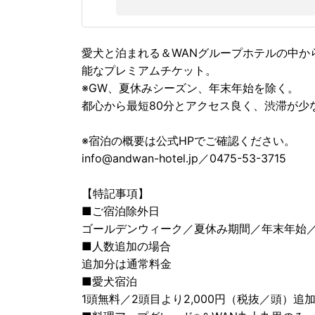
愛犬と泊まれる＆WANグループホテルの中か
能なプレミアムチケット。
※GW、夏休みシーズン、年末年始を除く。
都心から最短80分とアクセス良く、渋滞が少
※宿泊の概要は公式HPでご確認ください。
info@andwan-hotel.jp／0475-53-3715
【特記事項】
■ご宿泊除外日
ゴールデンウィーク／夏休み期間／年末年始
■人数追加の場合
追加分は通常料金
■愛犬宿泊
1頭無料／2頭目より2,000円（税抜／頭）追