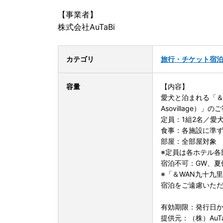
【事業者】
株式会社AuTaBi
カテゴリ
旅行・チケット
宿
容量
【内容】
愛犬と泊まれる「＆W
Asovillage）」
定員：1組2名／愛
食事：各施設に準
部屋：全部屋対象
※定員は各ホテル各
宿泊不可：GW、夏
※「＆WAN九十九
宿泊をご遠慮いた
有効期限：発行日か
提供元：（株）AuTa