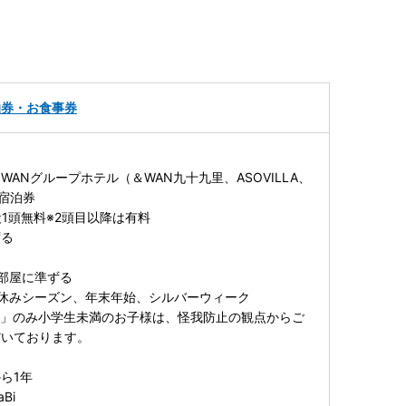
泊券・お食事券
ANグループホテル（＆WAN九十九里、ASOVILLA、
のご宿泊券
犬1頭無料※2頭目以降は有料
ずる
部屋に準ずる
休みシーズン、年末年始、シルバーウィーク
里」のみ小学生未満のお子様は、怪我防止の観点からご
だいております。
ら1年
Bi