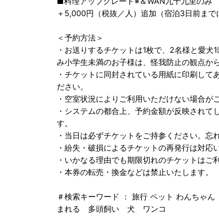
■料理アップグレード※＆WAN九十九里のみ
＋5,000円（税抜／人）追加（宿泊3日前ま
＜予約方法＞
・お送りするチケットは1枚で、2名様と愛犬
み小学生未満のお子様は、怪我防止の観点か
・チケットに同封されている用紙に印刷してあ
ださい。
・空室状況によりご利用いただけない場合が
・システムの都合上、予約金額が反映されて
す。
・当日は必ずチケットをご持参ください。忘
・紛失・破損によるチケットの再発行は対応
・いかなる理由でも期限切れのチケットはご
・本券の転売・換金などは禁止いたします。
＃検索キーワード ： 旅行 ペット わんちゃ
まれる 多頭飼い 犬 ワンコ