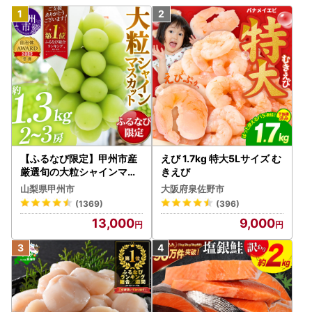
【ふるなび限定】甲州市産
えび 1.7kg 特大5Lサイズ む
厳選旬の大粒シャインマス
きえび
カット 約1.3kg 2～3房【2
山梨県甲州市
大阪府泉佐野市
026年発送】（MG）B12-
(1369)
(396)
472 FN-Limited-VO シャ
13,000
9,000
インマスカット フルーツ