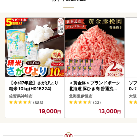
【令和7年産】さがびより
＜黄金豚＞ブランドポーク
ソフ
精米 10kg(H015224)
北海道 豚ひき肉 普通挽き
0パ
200g 10パック 計2kg
佐賀県神埼市
北海道伊達市
大阪
(883)
(23)
19,000
13,000