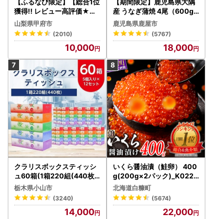
【ふるなび限定】【総合1位
【期間限定】鹿児島県大隅
獲得!! レビュー高評価★】
産 うなぎ蒲焼 4尾（600g
〈2026年度配送分〉山梨
） KN007-004-04-cp18
山梨県甲府市
鹿児島県鹿屋市
県産 シャインマスカット 2
うなぎ 鰻 魚 惣菜 総菜
(2010)
(5767)
～3房（1.0kg以上）シャイ
10,000
18,000
ン フルーツ FN-Limited-S
P
クラリスボックスティッシ
いくら醤油漬（鮭卵） 400
ュ60箱(1箱220組(440枚))
g(200g×2パック)_K022-
(5個入り×12セット)【配送
1676
栃木県小山市
北海道白糠町
不可地域：離島・沖縄県】
(3240)
(5674)
【1256759】
14,000
22,000