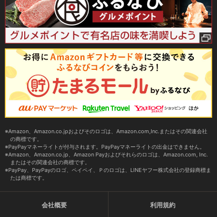
Amazon、Amazon.co.jpおよびそのロゴは、Amazon.com,Inc.またはその関連会社
の商標です。
PayPayマネーライトが付与されます。PayPayマネーライトの出金はできません。
Amazon、Amazon.co.jp、Amazon Payおよびそれらのロゴは、Amazon.com, Inc.
またはその関連会社の商標です。
PayPay、PayPayのロゴ、ペイペイ、Ｐのロゴは、LINEヤフー株式会社の登録商標ま
たは商標です。
会社概要
利用規約