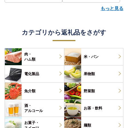
もっと見る
カテゴリから返礼品をさがす
肉・
米・パン
ハム類
電化製品
果物類
魚介類
野菜類
酒・
お茶・
飲料
アルコール
お菓子・
麺類
スイーツ