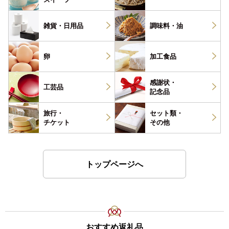
雑貨・
日用品
調味料・
油
卵
加工食品
感謝状・
工芸品
記念品
旅行・
セット類・
チケット
その他
トップページへ
おすすめ返礼品