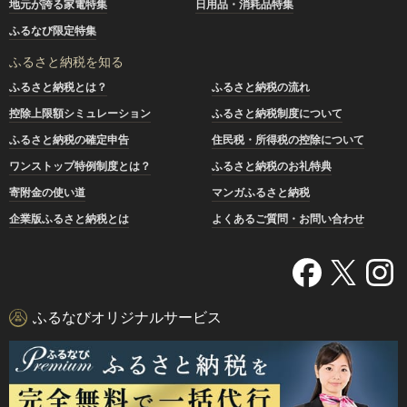
地元が誇る家電特集
日用品・消耗品特集
ふるなび限定特集
ふるさと納税を知る
ふるさと納税とは？
ふるさと納税の流れ
控除上限額シミュレーション
ふるさと納税制度について
ふるさと納税の確定申告
住民税・所得税の控除について
ワンストップ特例制度とは？
ふるさと納税のお礼特典
寄附金の使い道
マンガふるさと納税
企業版ふるさと納税とは
よくあるご質問・お問い合わせ
ふるなびオリジナルサービス