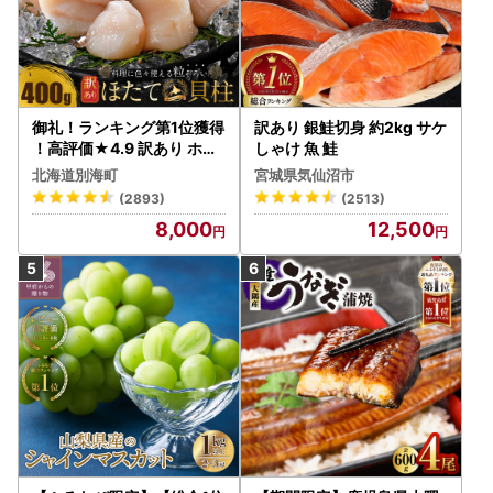
御礼！ランキング第1位獲得
訳あり 銀鮭切身 約2kg サケ
！高評価★4.9 訳あり ホタ
しゃけ 魚 鮭
テ 400g（ほたて 帆立 貝柱
北海道別海町
宮城県気仙沼市
冷凍 ）
(2893)
(2513)
8,000
12,500