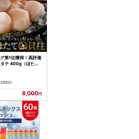
グ第1位獲得！高評価
ホタテ 400g（ほたて
）
(2892)
8,000