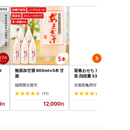
タ
無添加甘酒 900ml×5本 甘
迎春おせち 京都三千院の
酒
里 四段重 53品 おせち 冷蔵
2027 先行予約
福岡県古賀市
京都府亀岡市
(17)
(140)
0
12,000
81,000