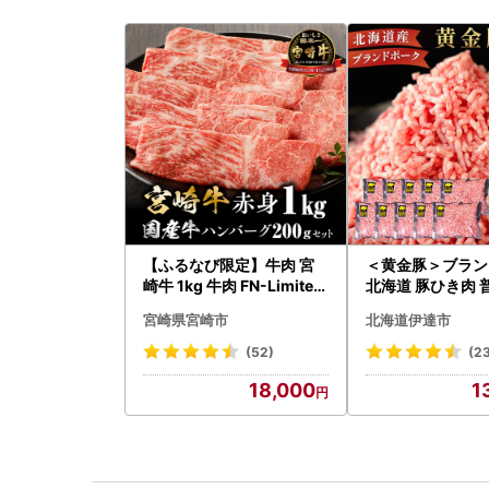
【ふるなび限定】牛肉 宮
＜黄金豚＞ブラン
崎牛 1kg 牛肉 FN-Limited
北海道 豚ひき肉 
-VO
200g 10パック 
宮崎県宮崎市
北海道伊達市
(52)
(2
18,000
1