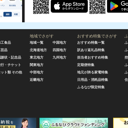
地域でさがす
おすすめ特集でさがす
加工食品
地域一覧
中国地方
おすすめ特集一覧
ふ
工芸品
北海道地方
四国地方
訳あり返礼品特集
ふ
感謝状・記念品
東北地方
九州地方
担当者おすすめ特集
控
旅行・チケット
関東地方
定期便特集
ふ
セット類 その他
中部地方
地元が誇る家電特集
ふ
近畿地方
日用品・消耗品特集
住
ふるなび限定特集