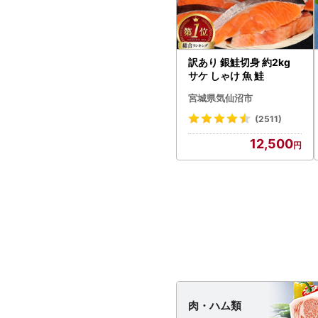
訳あり 銀鮭切身 約2kg
サケ しゃけ 魚 鮭
宮城県気仙沼市
(2511)
12,500
肉・
ハム類