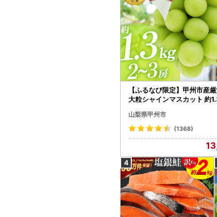
【ふるなび限定】甲州市産厳
大粒シャインマスカット 約1.3
～3房【2026年発送】（MG）
山梨県甲州市
472 FN-Limited-VO シャ
カット フルーツ
(1368)
13