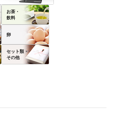
お茶・
飲料
卵
セット類・
その他