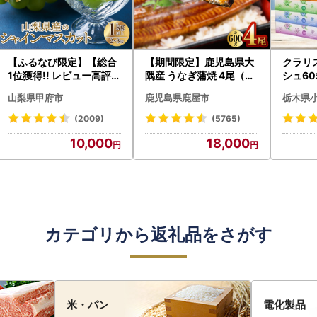
【ふるなび限定】【総合
【期間限定】鹿児島県大
クラリ
1位獲得!! レビュー高評価
隅産 うなぎ蒲焼 4尾（60
シュ60
★】〈2026年度配送分
0g） KN007-004-04-
0枚))
山梨県甲府市
鹿児島県鹿屋市
栃木県
〉山梨県産 シャインマス
cp18 うなぎ 鰻 魚 惣菜 総
ト)【
カット 2～3房（1.0kg以
菜
・沖縄県
(2009)
(5765)
上）シャイン フルーツ F
10,000
18,000
N-Limited-SP
カテゴリから返礼品をさがす
米・パン
電化製品