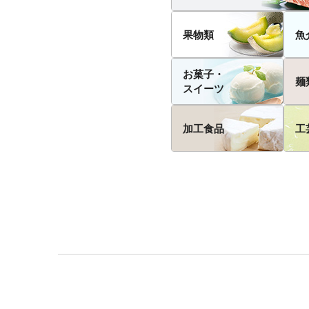
果物類
魚
お菓子・
麺
スイーツ
加工食品
工