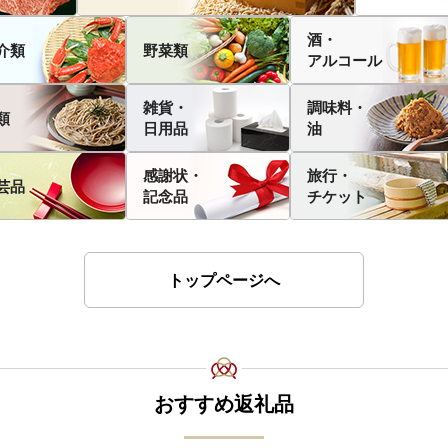
酒・
介類
野菜類
アルコール
雑貨・
調味料・
類
日用品
油
感謝状・
旅行・
芸品
記念品
チケット
トップページへ
おすすめ返礼品