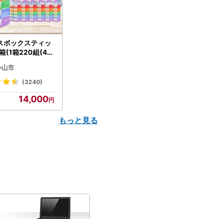
スボックスティッ
箱(1箱220組(44
(5個入り×12セッ
小山市
配送不可地域：離島
】【1256759】
(3240)
14,000
もっと見る