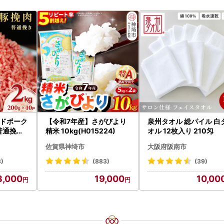
ドポーク
【令和7年産】さがびより
泉州タオル 総パイル 白
普通挽き
精米 10kg(H015224)
オル 12枚入り 210匁
計2kg
佐賀県神埼市
大阪府阪南市
3)
(883)
(39)
3,000
19,000
10,00