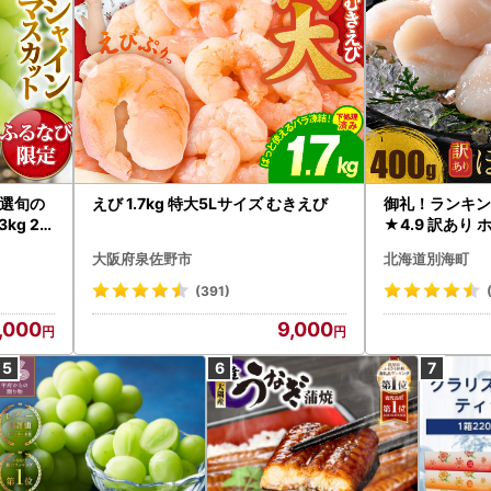
選旬の
えび 1.7kg 特大5Lサイズ むきえび
御礼！ランキン
kg 2
★4.9 訳あり 
B12-
帆立 貝柱 冷凍 
大阪府泉佐野市
北海道別海町
インマス
(391)
,000
9,000