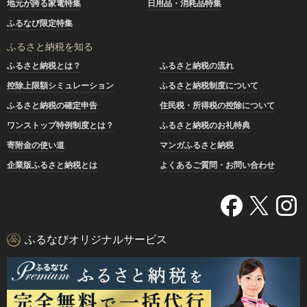
地元が誇る家電特集
日用品・消耗品特集
ふるなび限定特集
ふるさと納税を知る
ふるさと納税とは？
ふるさと納税の流れ
控除上限額シミュレーション
ふるさと納税制度について
ふるさと納税の確定申告
住民税・所得税の控除について
ワンストップ特例制度とは？
ふるさと納税のお礼特典
寄附金の使い道
マンガふるさと納税
企業版ふるさと納税とは
よくあるご質問・お問い合わせ
ふるなびオリジナルサービス