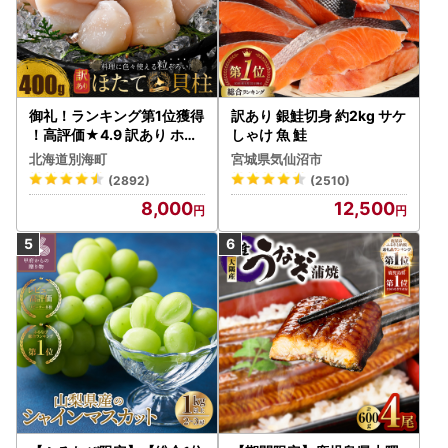
御礼！ランキング第1位獲得
訳あり 銀鮭切身 約2kg サケ
！高評価★4.9 訳あり ホタ
しゃけ 魚 鮭
テ 400g（ほたて 帆立 貝柱
北海道別海町
宮城県気仙沼市
冷凍 ）
(2892)
(2510)
8,000
12,500