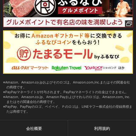
Amazon、Amazon.co.jpおよびそのロゴは、Amazon.com,Inc.またはその関連会社
の商標です。
PayPayマネーライトが付与されます。PayPayマネーライトの出金はできません。
Amazon、Amazon.co.jp、Amazon Payおよびそれらのロゴは、Amazon.com, Inc.
またはその関連会社の商標です。
PayPay、PayPayのロゴ、ペイペイ、Ｐのロゴは、LINEヤフー株式会社の登録商標ま
たは商標です。
会社概要
利用規約