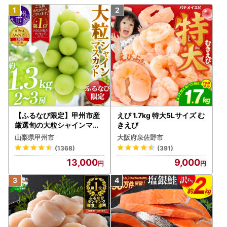
【ふるなび限定】甲州市産
えび 1.7kg 特大5Lサイズ む
厳選旬の大粒シャインマス
きえび
カット 約1.3kg 2～3房【2
山梨県甲州市
大阪府泉佐野市
026年発送】（MG）B12-
(1368)
(391)
472 FN-Limited-VO シャ
13,000
9,000
インマスカット フルーツ