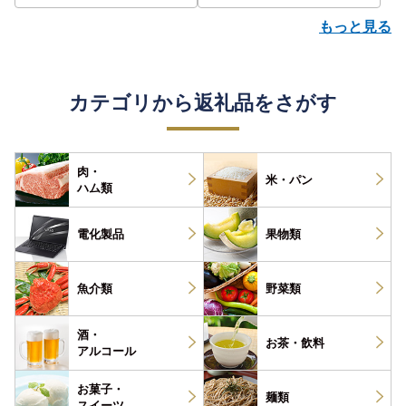
もっと見る
カテゴリから返礼品をさがす
肉・
米・パン
ハム類
電化製品
果物類
魚介類
野菜類
酒・
お茶・
飲料
アルコール
お菓子・
麺類
スイーツ