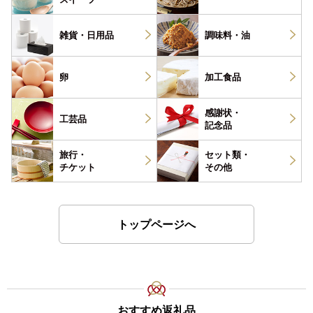
雑貨・
日用品
調味料・
油
卵
加工食品
感謝状・
工芸品
記念品
旅行・
セット類・
チケット
その他
トップページへ
おすすめ返礼品