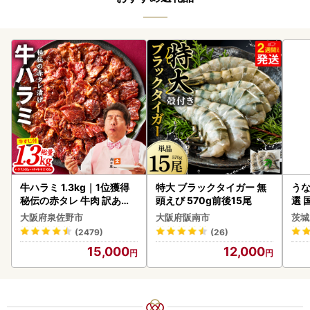
牛ハラミ 1.3kg｜1位獲得
特大 ブラックタイガー 無
うな
秘伝の赤タレ 牛肉 訳あり
頭えび 570g前後15尾
選 
焼肉 BBQ
付き
大阪府泉佐野市
大阪府阪南市
茨城
あり
(2479)
(26)
人気
15,000
12,000
代