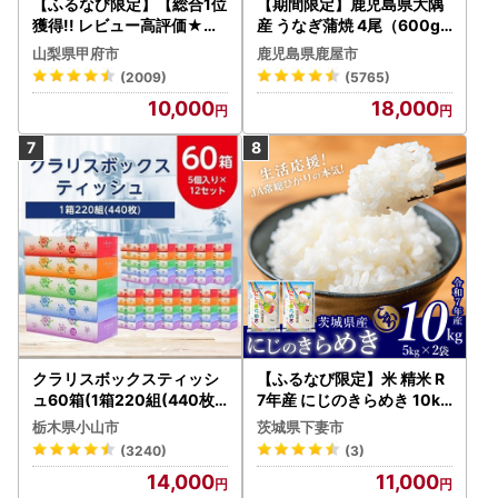
【ふるなび限定】【総合1位
【期間限定】鹿児島県大隅
獲得!! レビュー高評価★】
産 うなぎ蒲焼 4尾（600g
〈2026年度配送分〉山梨
） KN007-004-04-cp18
山梨県甲府市
鹿児島県鹿屋市
県産 シャインマスカット 2
うなぎ 鰻 魚 惣菜 総菜
(2009)
(5765)
～3房（1.0kg以上）シャイ
10,000
18,000
ン フルーツ FN-Limited-S
P
クラリスボックスティッシ
【ふるなび限定】米 精米 R
ュ60箱(1箱220組(440枚))
7年産 にじのきらめき 10kg
(5個入り×12セット)【配送
10月 FN-Limited-PR
栃木県小山市
茨城県下妻市
不可地域：離島・沖縄県】
(3240)
(3)
【1256759】
14,000
11,000