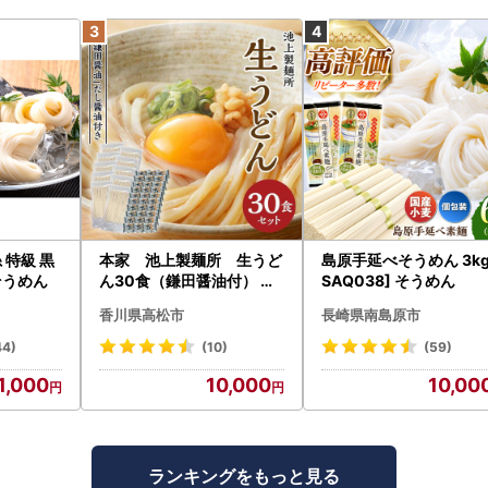
 特級 黒
本家 池上製麺所 生うど
島原手延べそうめん 3kg
 そうめん
ん30食（鎌田醤油付） う
SAQ038] そうめん
どん
香川県高松市
長崎県南島原市
44)
(10)
(59)
1,000
10,000
10,00
ランキングをもっと見る