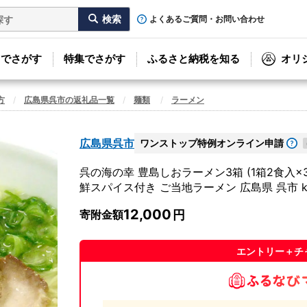
よくあるご質問・お問い合わせ
リでさがす
特集でさがす
ふるさと納税を知る
オリ
方
広島県呉市の返礼品一覧
麺類
ラーメン
広島県呉市
ワンストップ特例オンライン申請
呉の海の幸 豊島しおラーメン3箱 (1箱2食入×
鮮スパイス付き ご当地ラーメン 広島県 呉市 ku07
12,000
寄附金額
エントリー＋チ