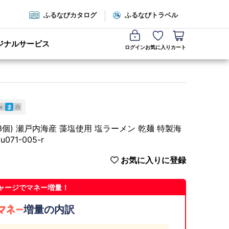
ふるなびカタログ
ふるなびトラベル
ジナルサービス
ログイン
お気に入り
カート
e
ま
自
3個) 瀬戸内海産 藻塩使用 塩ラーメン 乾麺 特製海
1-005-r
お気に入りに登録
ャージでマネー増量！
増量の内訳