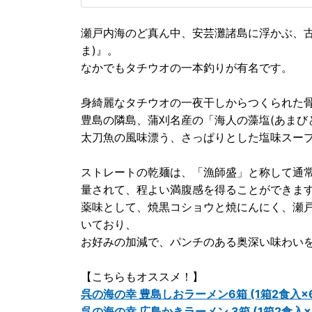
瀬戸内海のど真ん中、安芸灘諸島に浮かぶ、古
ま)』。
なかでもタチウオの一本釣りが有名です。
身綺麗なタチウオの一夜干しからつくられた骨
豊島の隣島、蒲刈名産の「海人の藻塩(あまび
太刀魚の風味漂う、さっぱりとした塩味スー
ストレートの乾麺は、「漁師盛」と称して通
量されて、程よい満腹感を得ることができま
薬味として、焼黒コショウと焼にんにく、瀬
いており、
お好みの加減で、パンチのある奥深い味わい
【こちらもオススメ！】
呉の海の幸 豊島しおラーメン6箱 (1箱2食入×
呉の海の幸 広島かきラーメン 3箱 (1箱2食入×