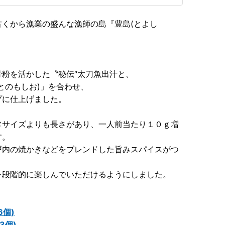
くから漁業の盛んな漁師の島『豊島(とよし
粉を活かした〝秘伝″太刀魚出汁と、
とのもしお)」を合わせ、
プに仕上げました。
常サイズよりも長さがあり、一人前当たり１０ｇ増
す。
戸内の焼かきなどをブレンドした旨みスパイスがつ
を段階的に楽しんでいただけるようにしました。
6個)
3個)