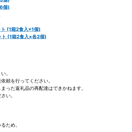
6個)
)
)
 (1箱2食入×1個)
 (1箱2食入×各2個)
さい。
達依頼を行ってください。
しまった返礼品の再配達はできかねます。
ださい。
）
いるため。