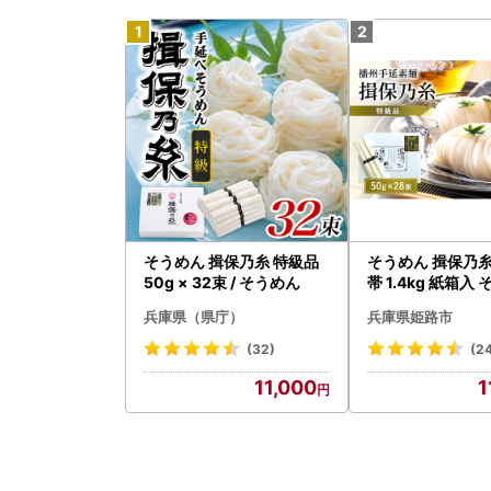
そうめん 揖保乃糸 特級品
そうめん 揖保乃糸
50g × 32束 / そうめん
帯 1.4kg 紙箱入
兵庫県（県庁）
兵庫県姫路市
(32)
(2
11,000
1