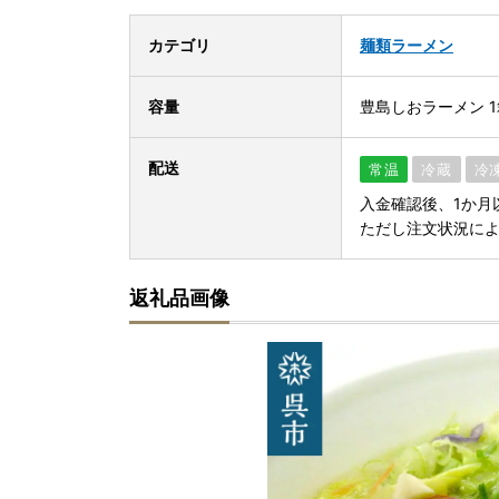
カテゴリ
麺類
ラーメン
容量
豊島しおラーメン 1
配送
常温
冷蔵
冷
入金確認後、1か
ただし注文状況に
返礼品画像