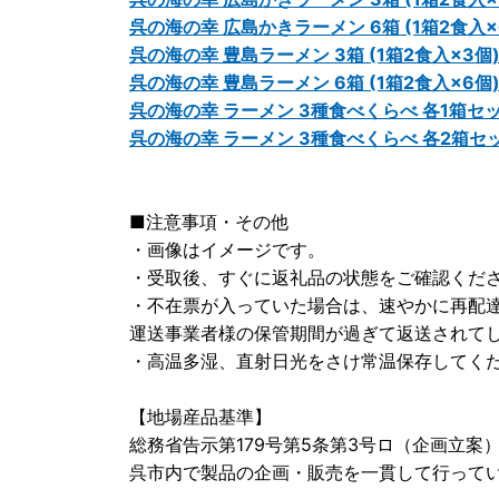
呉の海の幸 広島かきラーメン 6箱 (1箱2食入×
呉の海の幸 豊島ラーメン 3箱 (1箱2食入×3個
呉の海の幸 豊島ラーメン 6箱 (1箱2食入×6個
呉の海の幸 ラーメン 3種食べくらべ 各1箱セット
呉の海の幸 ラーメン 3種食べくらべ 各2箱セット
■注意事項・その他
・画像はイメージです。
・受取後、すぐに返礼品の状態をご確認くだ
・不在票が入っていた場合は、速やかに再配
運送事業者様の保管期間が過ぎて返送されて
・高温多湿、直射日光をさけ常温保存してく
【地場産品基準】
総務省告示第179号第5条第3号ロ（企画立案
呉市内で製品の企画・販売を一貫して行って