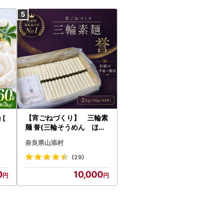
 [
【宵ごねづくり】 三輪素
麺 誉(三輪そうめん ほま
れ) 2kg(50g×40束)
奈良県山添村
(29)
0
10,000