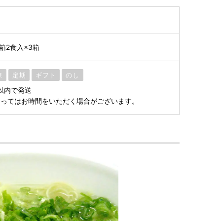
箱2食入×3箱
凍
定期
ギフト
のし
月以内で発送
よってはお時間をいただく場合がございます。