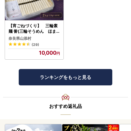
【宵ごねづくり】 三輪素
麺 誉(三輪そうめん ほま
れ) 2kg(50g×40束)
奈良県山添村
(29)
10,000
ランキングをもっと見る
おすすめ返礼品