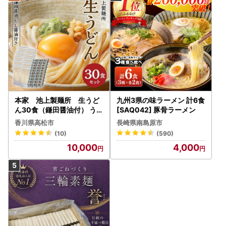
本家 池上製麺所 生うど
九州3県の味ラーメン 計6食
ん30食（鎌田醤油付） うど
[SAQ042] 豚骨ラーメン
ん
香川県高松市
長崎県南島原市
(10)
(590)
10,000
4,000