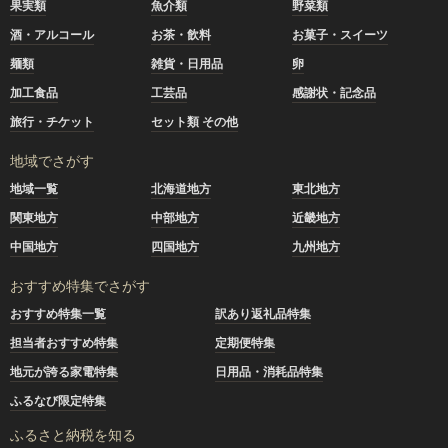
果実類
魚介類
野菜類
酒・アルコール
お茶・飲料
お菓子・スイーツ
麺類
雑貨・日用品
卵
加工食品
工芸品
感謝状・記念品
旅行・チケット
セット類 その他
地域でさがす
地域一覧
北海道地方
東北地方
関東地方
中部地方
近畿地方
中国地方
四国地方
九州地方
おすすめ特集でさがす
おすすめ特集一覧
訳あり返礼品特集
担当者おすすめ特集
定期便特集
地元が誇る家電特集
日用品・消耗品特集
ふるなび限定特集
ふるさと納税を知る