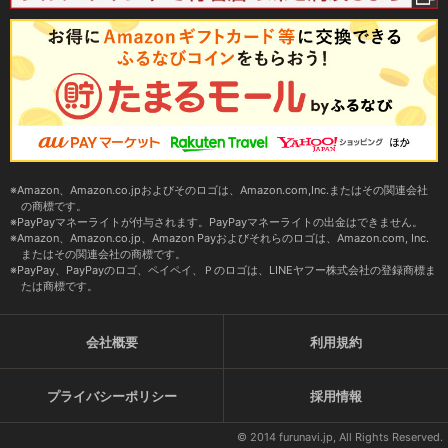
Amazon、Amazon.co.jpおよびそのロゴは、Amazon.com,Inc.またはその関連会社
の商標です。
PayPayマネーライトが付与されます。PayPayマネーライトの出金はできません。
Amazon、Amazon.co.jp、Amazon Payおよびそれらのロゴは、Amazon.com, Inc.
またはその関連会社の商標です。
PayPay、PayPayのロゴ、ペイペイ、Ｐのロゴは、LINEヤフー株式会社の登録商標ま
たは商標です。
会社概要
利用規約
プライバシーポリシー
採用情報
© 2014 furunavi.jp, All Rights Reserved.