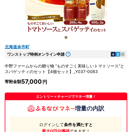
北海道余市町
ワンストップ特例オンライン申請
e
ま
自
中野ファームからの贈り物 ”ものすごく美味しいトマトソース”と
スパゲッティのセット【4個セット】_Y037-0083
57,000
寄附金額
エントリー＋チャージでマネー増量！
増量の内訳
ログインして
条件を満たすと
最大0円分獲得
できます！