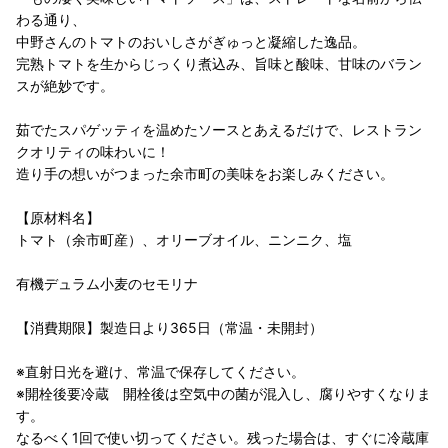
わる通り、
中野さんのトマトのおいしさがぎゅっと凝縮した逸品。
完熟トマトを生からじっくり煮込み、旨味と酸味、甘味のバラン
スが絶妙です。
茹でたスパゲッティを温めたソースとあえるだけで、レストラン
クオリティの味わいに！
造り手の想いがつまった余市町の美味をお楽しみください。
【原材料名】
トマト（余市町産）、オリーブオイル、ニンニク、塩
有機デュラム小麦のセモリナ
【消費期限】製造日より365日（常温・未開封）
※直射日光を避け、常温で保存してください。
※開栓後要冷蔵 開栓後は空気中の菌が混入し、腐りやすくなりま
す。
なるべく1回で使い切ってください。残った場合は、すぐに冷蔵庫