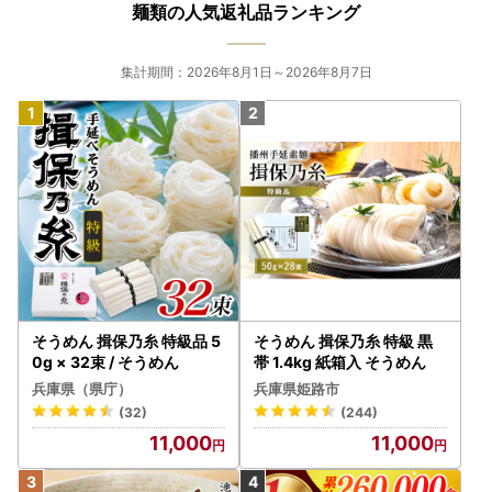
麺類の人気返礼品ランキング
集計期間：2026年8月1日～2026年8月7日
そうめん 揖保乃糸 特級品 5
そうめん 揖保乃糸 特級 黒
0g × 32束 / そうめん
帯 1.4kg 紙箱入 そうめん
兵庫県（県庁）
兵庫県姫路市
(32)
(244)
11,000
11,000