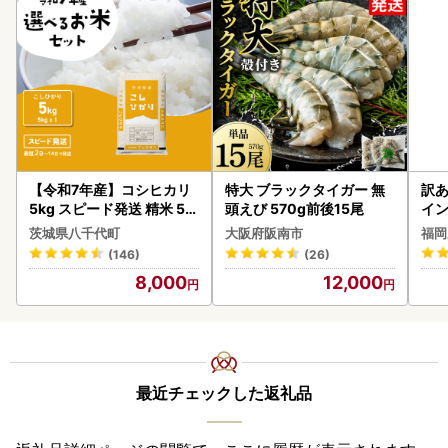
【令和7年産】コシヒカリ
特大 ブラックタイガー 無
訳あ
5kg スピード発送 精米 5k
頭えび 570g前後15尾
イン
g x 1袋 白米 茨城県 八千代
茨城県八千代町
大阪府阪南市
福岡
町
(146)
(26)
8,000
12,000
最近チェックした返礼品