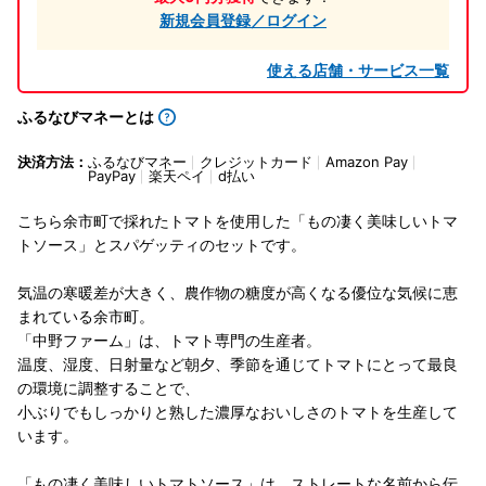
新規会員登録／ログイン
使える店舗・サービス一覧
ふるなびマネーとは
決済方法：
ふるなびマネー
クレジットカード
Amazon Pay
PayPay
楽天ペイ
d払い
こちら余市町で採れたトマトを使用した「もの凄く美味しいトマ
トソース」とスパゲッティのセットです。
気温の寒暖差が大きく、農作物の糖度が高くなる優位な気候に恵
まれている余市町。
「中野ファーム」は、トマト専門の生産者。
温度、湿度、日射量など朝夕、季節を通じてトマトにとって最良
の環境に調整することで、
小ぶりでもしっかりと熟した濃厚なおいしさのトマトを生産して
います。
「もの凄く美味しいトマトソース」は、ストレートな名前から伝