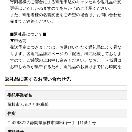
寄附者様のご都合による寄附申込のキャンセルや返礼品の変
更等はいたしかねますのであらかじめご了承ください。
また、寄附者様の名義変更をご希望の場合は、お問い合わせ
先までご連絡ください。
■返礼品について■
▼申込前
発送予定につきましては、お選びいただく返礼品により異な
ります。各返礼品詳細ページの「配送」欄に記載しておりま
すので、ご確認の上お申し込みください。なお、11～12月は
お申し込みが集中するため、返礼品のお届けまでにお時間を
要しますことをあらかじめご了承の上お申し込みいただきま
返礼品に関するお問い合わせ先
すようお願いいたします。
また、返礼品をお受け取りいただけないご不在期間等がござ
いましたら、備考欄にご入力いただくか、お問い合わせ先ま
委託事業者名
でご連絡ください。ただし、お届け時期の指定等のご要望に
藤枝市ふるさと納税係
つきましては対応いたしかねますのであらかじめご了承くだ
さい。
住所
〒4268722
静岡県藤枝市岡出山一丁目11番１号
▼お届け後
返礼品のお受け取り後はすぐに中身や状態をご確認いただ
電話番号