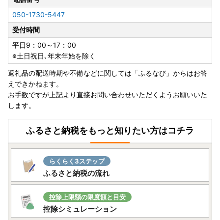
き、万が一不具合等がございましたら、大変お手数ではござ
050-1730-5447
いますがお問い合わせ先までご連絡いただきますようお願い
受付時間
申し上げます。なお、お受け取りからお日にちが経過した後
のご連絡につきましては対応いたしかねる場合がございます
平日9：00～17：00
のであらかじめご了承ください。
※土日祝日､年末年始を除く
返礼品の配送時期や不備などに関しては「ふるなび」からはお答
■返礼品と関係書類の発送について■
えできかねます。
藤枝市では、返礼品と受領証明書やワンストップ特例申請書
お手数ですが上記より直接お問い合わせいただくようお願いいた
などの関係書類は、別に発送しております。
します。
お届け時期が前後する場合がございますがご了承ください。
■藤枝市では令和5年9月から■
ふるさと納税をもっと知りたい方はコチラ
「
ふるさと納税総合窓口ふるまど
」のサービス利用を開始し
ました。
マイナンバーカードとスマートフォンがあればオンラインで
らくらく3ステップ
のワンストップ特例申請が可能となります。寄附受領後にオ
ふるさと納税の流れ
ンライン申請用のQRコード付き申請書を送付いたします。
また、藤枝市ホームページの「寄附金税額控除について」か
控除上限額の限度額と目安
らもオンライン申請可能です。詳しくは藤枝市ホームページ
控除シミュレーション
をご覧ください。この機会にぜひご活用ください！