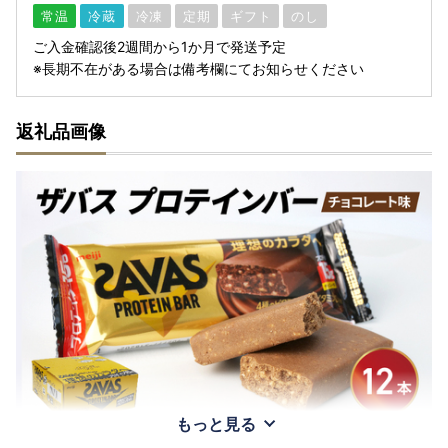
常温
冷蔵
冷凍
定期
ギフト
のし
ご入金確認後2週間から1か月で発送予定
※長期不在がある場合は備考欄にてお知らせください
返礼品画像
もっと見る