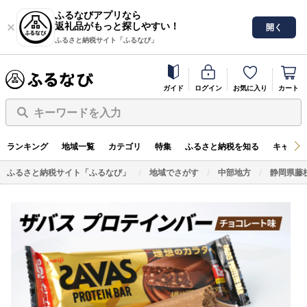
ふるなびアプリなら
返礼品がもっと探しやすい！
開く
ふるさと納税サイト「ふるなび」
ガイド
ログイン
お気に入り
カート
キーワードを入力
ランキング
地域一覧
カテゴリ
特集
ふるさと納税を知る
キャンペ
ふるさと納税サイト「ふるなび」
地域でさがす
中部地方
静岡県藤