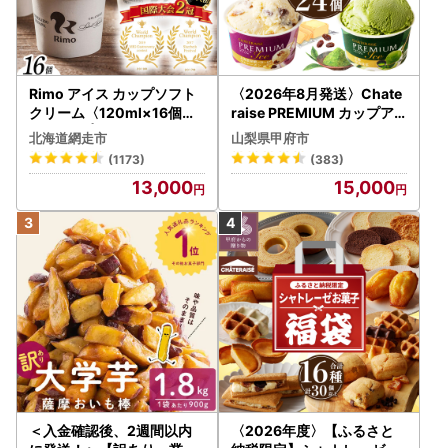
Rimo アイス カップソフト
〈2026年8月発送〉Chate
クリーム〈120ml×16個〉
raise PREMIUM カップア
ABA002 | アイス
イス 詰合せ 4種 24個 アイ
北海道網走市
山梨県甲府市
ス
(1173)
(383)
13,000
15,000
＜入金確認後、2週間以内
〈2026年度〉【ふるさと