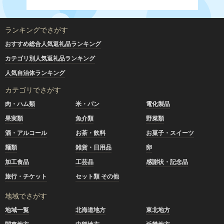
ランキングでさがす
おすすめ総合人気返礼品ランキング
カテゴリ別人気返礼品ランキング
人気自治体ランキング
カテゴリでさがす
肉・ハム類
米・パン
電化製品
果実類
魚介類
野菜類
酒・アルコール
お茶・飲料
お菓子・スイーツ
麺類
雑貨・日用品
卵
加工食品
工芸品
感謝状・記念品
旅行・チケット
セット類 その他
地域でさがす
地域一覧
北海道地方
東北地方