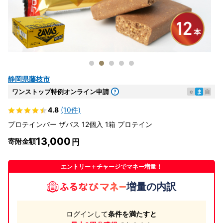
静岡県藤枝市
ワンストップ特例オンライン申請
e
ま
自
4.8
(10件)
プロテインバー ザバス 12個入 1箱 プロテイン
13,000
寄附金額
エントリー＋チャージでマネー増量！
増量の内訳
ログインして
条件を満たすと