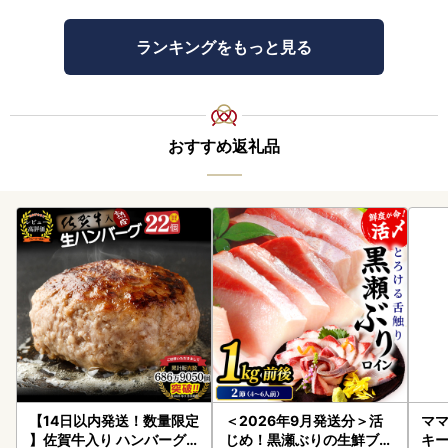
ランキングをもっと見る
おすすめ返礼品
【14日以内発送！数量限定
＜2026年9月発送分＞活
ママ
】佐賀牛入り ハンバーグ 2
じめ！黒瀬ぶりの生鮮ブリ
キ