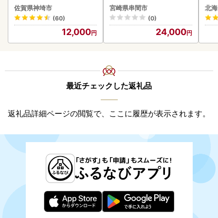
2個 2.6kg(120g×22個)(H
ロイン2節（1.0kg前後）_
ズ 
佐賀県神埼市
宮崎県串間市
北海
083106)
K001-012-2609
0
(60)
(0)
12,000
24,000
最近チェックした返礼品
返礼品詳細ページの閲覧で、ここに履歴が表示されます。