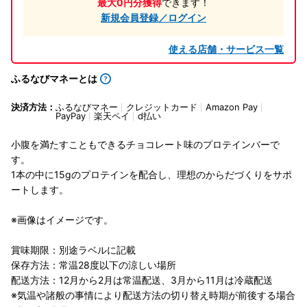
最大0円分獲得
できます！
新規会員登録／ログイン
使える店舗・サービス一覧
ふるなびマネーとは
決済方法：
ふるなびマネー
クレジットカード
Amazon Pay
PayPay
楽天ペイ
d払い
小腹を満たすこともできるチョコレート味のプロテインバーで
す。
1本の中に15gのプロテインを配合し、理想のからだづくりをサポ
ートします。
※画像はイメージです。
賞味期限：別途ラベルに記載
保存方法：常温28度以下の涼しい場所
配送方法：12月から2月は常温配送、3月から11月は冷蔵配送
※気温や諸般の事情により配送方法の切り替え時期が前後する場合