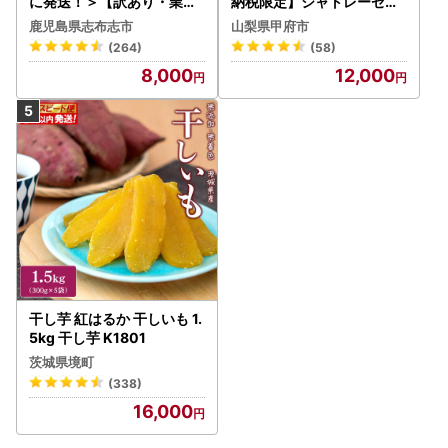
に発送！＞【訳あり・業務
納税限定】シャトレーゼ人
用】薩摩おいも棒セット 計
気お菓子勢ぞろい!! お菓子
鹿児島県志布志市
山梨県甲府市
1.8kg(900g×2袋) p8-142
福箱 シャトレーゼ
(264)
(58)
-2w
8,000
12,000
干し芋 紅はるか 干しいも 1.
5kg 干し芋 K1801
茨城県境町
(338)
16,000