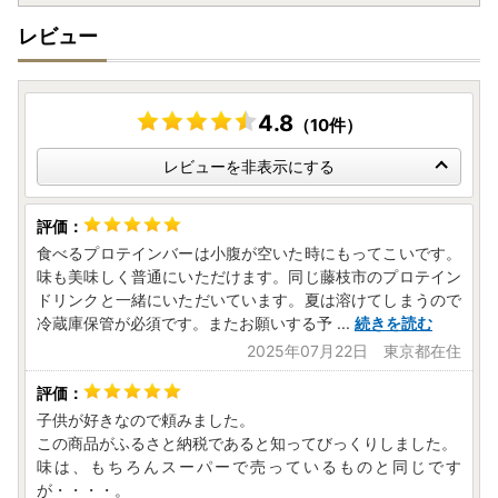
※オンライン申請をするためには、公的個人認証アプリ＜ア
レビュー
イアム＞のダウンロードが必要です。
App Storeからダウンロード
Google Playからダウンロード
4.8
（10件）
レビューを非表示にする
食べるプロテインバーは小腹が空いた時にもってこいです。
味も美味しく普通にいただけます。同じ藤枝市のプロテイン
ドリンクと一緒にいただいています。夏は溶けてしまうので
冷蔵庫保管が必須です。またお願いする予
...
続きを読む
2025年07月22日 東京都在住
子供が好きなので頼みました。
この商品がふるさと納税であると知ってびっくりしました。
味は、もちろんスーパーで売っているものと同じです
が・・・・。