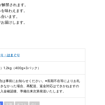
が解禁されます。
みを味わえます。
も合います。
でお届けします。
さり・はまぐり
1.2kg（400g×3パック）
合は事前にお知らせください。※長期不在等によりお礼
できなかった場合、再配送、返金対応はできかねますの
。入金確認後、準備出来次第発送いたします。
凍
定期
ギフト
のし