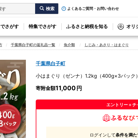
よくあるご質問・お問い合わせ
リでさがす
特集でさがす
ふるさと納税を知る
オリ
方
千葉県白子町の返礼品一覧
魚介類
しじみ・あさり・はまぐり
千葉県白子町
小はまぐり（ゼンナ）1.2kg（400g×3パック） 
11,000
寄附金額
エントリー＋チ
ログインして
条件を満た