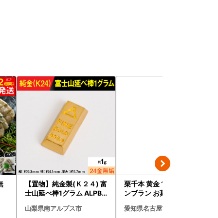
無
【置物】純金製(Ｋ２４) 富
栗千本 黄金 1箱 9個入り モ
士山延べ棒1グラム ALPBK
ンブラン お菓子 スイーツ
180
デザート モンブラン 人気
山梨県南アルプス市
愛知県名古屋市