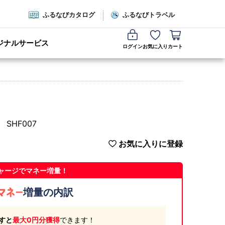
ふるなびカタログ
ふるなびトラベル
ジナルサービス
ログイン
お気に入り
カート
SHF007
お気に入りに登録
ャージでマネー増量！
増量の内訳
すと
最大0円分獲得
できます！