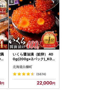
大隅
いくら醤油漬（鮭卵） 40
0g
0g(200g×2パック)_K02
18
2-1676
北海道白糠町
(5674)
0
22,000