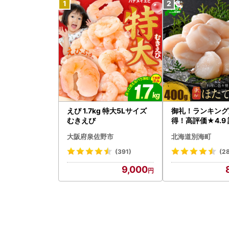
えび 1.7kg 特大5Lサイズ
御礼！ランキング
むきえび
得！高評価★4.9 
タテ 400g（ほ
大阪府泉佐野市
北海道別海町
貝柱 冷凍 ）
(391)
(2
9,000