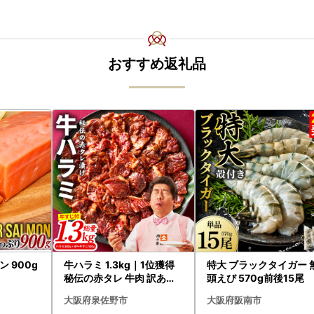
おすすめ返礼品
 900g
牛ハラミ 1.3kg｜1位獲得
特大 ブラックタイガー 
秘伝の赤タレ 牛肉 訳あり
頭えび 570g前後15尾
焼肉 BBQ
大阪府泉佐野市
大阪府阪南市