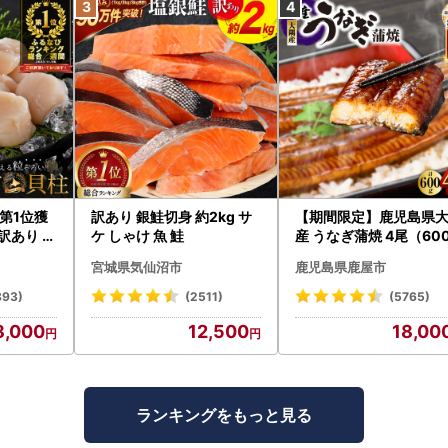
第1位獲
訳あり 銀鮭切身 約2kg サ
【期間限定】鹿児島県
訳あり ホ
ケ しゃけ 魚 鮭
産 うなぎ蒲焼 4尾（60
たて 帆立
） KN007-004-04-cp
宮城県気仙沼市
鹿児島県鹿屋市
うなぎ 鰻 魚 惣菜 総菜
893)
(2511)
(5765)
8,000
12,500
18,00
ランキングをもっと見る