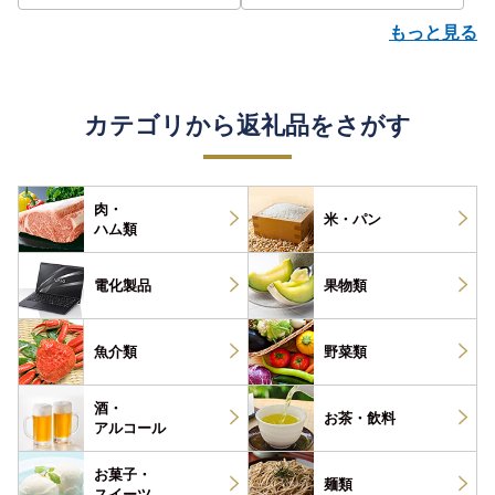
もっと見る
カテゴリから返礼品をさがす
肉・
米・パン
ハム類
電化製品
果物類
魚介類
野菜類
酒・
お茶・
飲料
アルコール
お菓子・
麺類
スイーツ