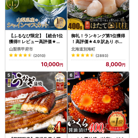
【ふるなび限定】【総合1位
御礼！ランキング第1位獲得
獲得!! レビュー高評価★】
！高評価★4.9 訳あり ホタ
〈2026年度配送分〉山梨
テ 400g（ほたて 帆立 貝柱
山梨県甲府市
北海道別海町
県産 シャインマスカット 2
冷凍 ）
(2010)
(2893)
～3房（1.0kg以上）シャイ
10,000
8,000
ン フルーツ FN-Limited-S
P