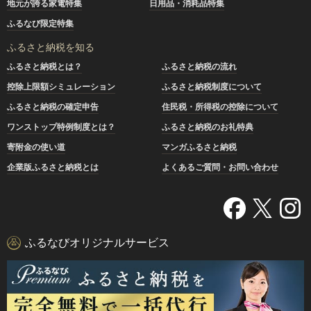
地元が誇る家電特集
日用品・消耗品特集
ふるなび限定特集
ふるさと納税を知る
ふるさと納税とは？
ふるさと納税の流れ
控除上限額シミュレーション
ふるさと納税制度について
ふるさと納税の確定申告
住民税・所得税の控除について
ワンストップ特例制度とは？
ふるさと納税のお礼特典
寄附金の使い道
マンガふるさと納税
企業版ふるさと納税とは
よくあるご質問・お問い合わせ
ふるなびオリジナルサービス