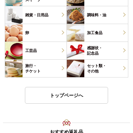
雑貨・
日用品
調味料・
油
卵
加工食品
感謝状・
工芸品
記念品
旅行・
セット類・
チケット
その他
トップページへ
おすすめ返礼品