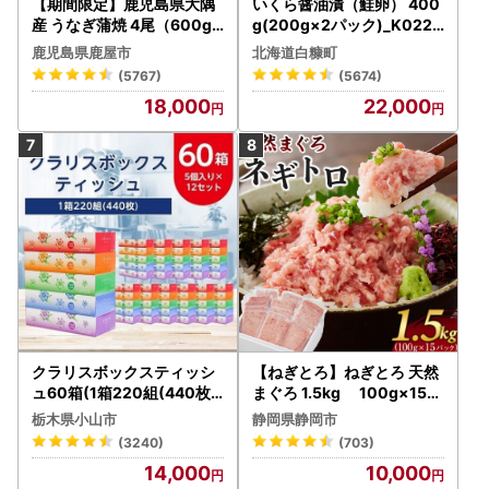
【期間限定】鹿児島県大隅
いくら醤油漬（鮭卵） 400
産 うなぎ蒲焼 4尾（600g
g(200g×2パック)_K022-
） KN007-004-04-cp18
1676
鹿児島県鹿屋市
北海道白糠町
うなぎ 鰻 魚 惣菜 総菜
(5767)
(5674)
18,000
22,000
クラリスボックスティッシ
【ねぎとろ】ねぎとろ 天然
ュ60箱(1箱220組(440枚))
まぐろ 1.5kg 100g×15パ
(5個入り×12セット)【配送
ック
栃木県小山市
静岡県静岡市
不可地域：離島・沖縄県】
(3240)
(703)
【1256759】
14,000
10,000