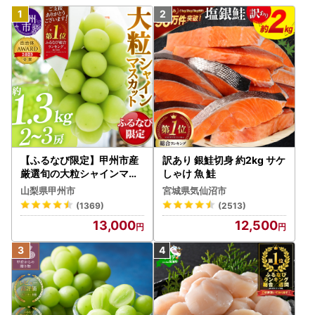
【ふるなび限定】甲州市産
訳あり 銀鮭切身 約2kg サケ
厳選旬の大粒シャインマス
しゃけ 魚 鮭
カット 約1.3kg 2～3房【2
山梨県甲州市
宮城県気仙沼市
026年発送】（MG）B12-
(1369)
(2513)
472 FN-Limited-VO シャ
13,000
12,500
インマスカット フルーツ