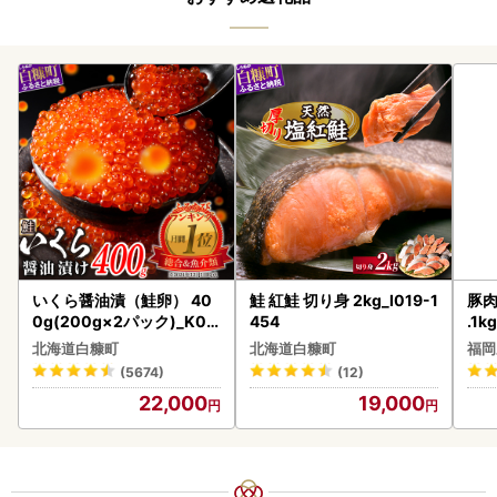
いくら醤油漬（鮭卵） 40
鮭 紅鮭 切り身 2kg_I019-1
豚肉
0g(200g×2パック)_K02
454
.1k
2-1676
北海道白糠町
北海道白糠町
福岡
(5674)
(12)
22,000
19,000