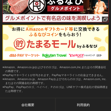
Amazon、Amazon.co.jpおよびそのロゴは、Amazon.com,Inc.またはその関連会社
の商標です。
PayPayマネーライトが付与されます。PayPayマネーライトの出金はできません。
Amazon、Amazon.co.jp、Amazon Payおよびそれらのロゴは、Amazon.com, Inc.
またはその関連会社の商標です。
PayPay、PayPayのロゴ、ペイペイ、Ｐのロゴは、LINEヤフー株式会社の登録商標ま
たは商標です。
会社概要
利用規約