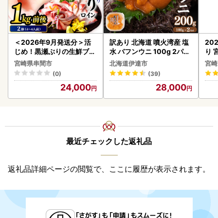
＜2026年9月発送分＞活
訳あり 北海道 噴火湾産 塩
20
じめ！黒瀬ぶりの生鮮ブリ
水 バフンウニ 100g 2パッ
り 
ロイン2節（1.0kg前後）_
ク 計200g 《アフター保証
C32
宮崎県串間市
北海道伊達市
宮崎
K001-012-2609
付き》うに ウニ 雲丹 海鮮
(0)
(39)
海の幸 魚介類 ウニ丼 お寿
24,000
28,000
司 濃厚 無添加 産地直送 お
取り寄せ 山村水産 送料無
料
最近チェックした返礼品
返礼品詳細ページの閲覧で、ここに履歴が表示されます。