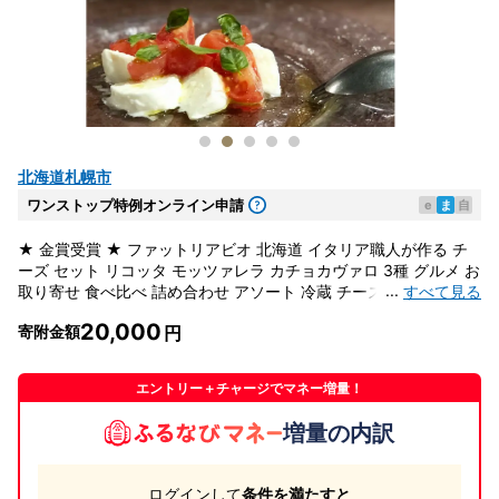
北海道札幌市
ワンストップ特例オンライン申請
e
ま
自
★ 金賞受賞 ★ ファットリアビオ 北海道 イタリア職人が作る チ
ーズ セット リコッタ モッツァレラ カチョカヴァロ 3種 グルメ お
...
すべて見る
取り寄せ 食べ比べ 詰め合わせ アソート 冷蔵 チーズ 北海道 チー
ズ 北海道チーズ 北海道チーズ 北海道チーズ 北海道 札幌市
20,000
寄附金額
エントリー＋チャージでマネー増量！
増量の内訳
ログインして
条件を満たすと