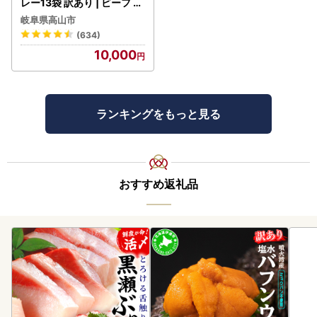
レー13袋 訳あり | ビーフ レ
トルト 訳あり DC006-CP
岐阜県高山市
01 FN-Limited-VO
(634)
10,000
ランキングをもっと見る
おすすめ返礼品