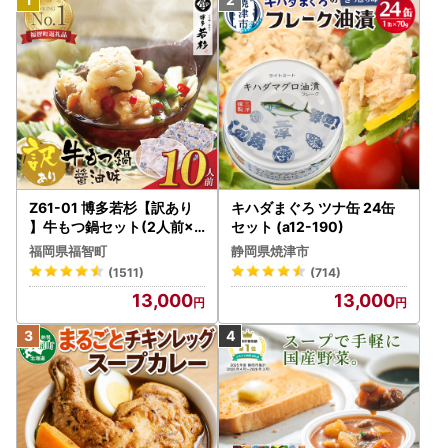
Z61-01 博多若杉【訳あり
キハダまぐろ ツナ缶 24缶
】牛もつ鍋セット(2人前×5
セット (a12-190)
) 10人前 もつ鍋
福岡県福智町
静岡県焼津市
(1511)
(714)
13,000
13,000