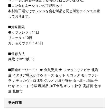
り、一切の内容を保証するものではございません。
■コンタミネーションの可能性あり
本製造工場ではオレンジを含む製品と同じ製造ラインで生産
しております。
■賞味期限
モッツァレラ：14日
リコッタ：10日
カチョカヴァロ：45日
■保存方法
冷蔵（10℃以下）
■関連キーワード： ★ 金賞受賞 ★ ファットリアビオ 北海
道 イタリア職人が作る チーズ セット リコッタ モッツァレ
ラ カチョカヴァロ 3種 グルメ お取り寄せ 食べ比べ 詰め合
わせ アソート 冷蔵 乳製品 加工食品 ギフト 贈答 高評価 北海
道 札幌市
発送時期