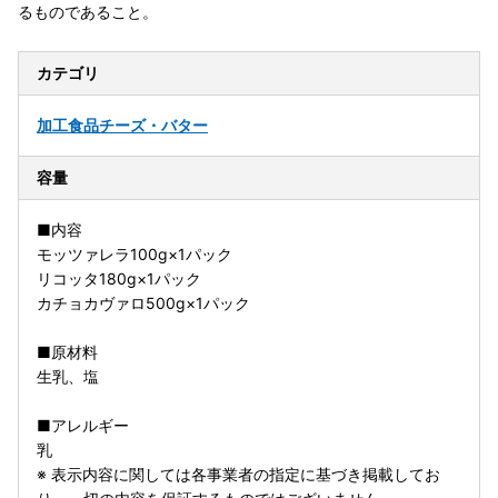
るものであること。
カテゴリ
加工食品
チーズ・バター
容量
■内容
モッツァレラ100g×1パック
リコッタ180g×1パック
カチョカヴァロ500g×1パック
■原材料
生乳、塩
■アレルギー
乳
※ 表示内容に関しては各事業者の指定に基づき掲載してお