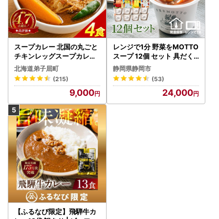
スープカレー 北国の丸ごと
レンジで1分 野菜をMOTTO
チキンレッグスープカレー
スープ 12個 セット 具だく
4個 3739
さんスープ 朝食 惣菜 国産
北海道弟子屈町
静岡県静岡市
野菜 常温保存
(215)
(53)
9,000
24,000
【ふるなび限定】飛騨牛カ