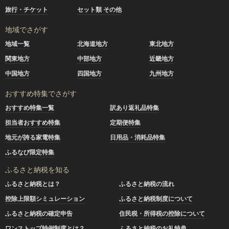
旅行・チケット
セット類 その他
地域でさがす
地域一覧
北海道地方
東北地方
関東地方
中部地方
近畿地方
中国地方
四国地方
九州地方
おすすめ特集でさがす
おすすめ特集一覧
訳あり返礼品特集
担当者おすすめ特集
定期便特集
地元が誇る家電特集
日用品・消耗品特集
ふるなび限定特集
ふるさと納税を知る
ふるさと納税とは？
ふるさと納税の流れ
控除上限額シミュレーション
ふるさと納税制度について
ふるさと納税の確定申告
住民税・所得税の控除について
ワンストップ特例制度とは？
ふるさと納税のお礼特典