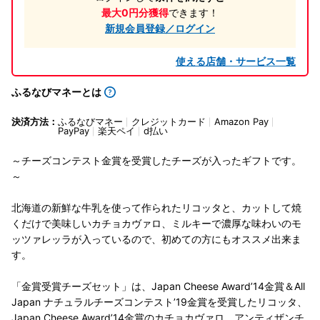
最大0円分獲得
できます！
新規会員登録／ログイン
使える店舗・サービス一覧
ふるなびマネーとは
決済方法：
ふるなびマネー
クレジットカード
Amazon Pay
PayPay
楽天ペイ
d払い
～チーズコンテスト金賞を受賞したチーズが入ったギフトです。
～
北海道の新鮮な牛乳を使って作られたリコッタと、カットして焼
くだけで美味しいカチョカヴァロ、ミルキーで濃厚な味わいのモ
ッツァレッラが入っているので、初めての方にもオススメ出来ま
す。
「金賞受賞チーズセット」は、Japan Cheese Award’14金賞＆All
Japan ナチュラルチーズコンテスト’19金賞を受賞したリコッタ、
Japan Cheese Award’14金賞のカチョカヴァロ、アンティザンチ