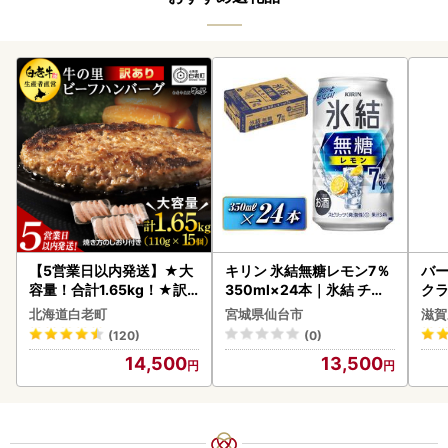
【5営業日以内発送】★大
キリン 氷結無糖レモン7％
バー
容量！合計1.65kg！★訳
350ml×24本｜氷結 チュ
クラ
あり・牛の里ビーフハンバ
ーハイ 仙台市
アボ
北海道白老町
宮城県仙台市
滋賀
ーグ(110ｇ5枚入）×3 AG
ン
(120)
(0)
058
14,500
13,500