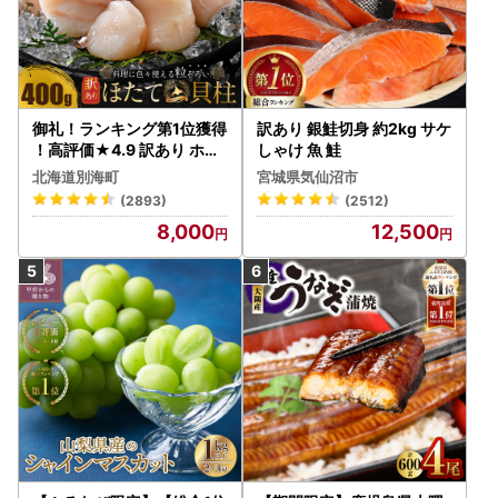
御礼！ランキング第1位獲得
訳あり 銀鮭切身 約2kg サケ
！高評価★4.9 訳あり ホタ
しゃけ 魚 鮭
テ 400g（ほたて 帆立 貝柱
北海道別海町
宮城県気仙沼市
冷凍 ）
(2893)
(2512)
8,000
12,500