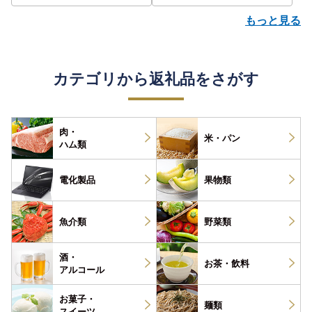
もっと見る
カテゴリから返礼品をさがす
肉・
米・パン
ハム類
電化製品
果物類
魚介類
野菜類
酒・
お茶・
飲料
アルコール
お菓子・
麺類
スイーツ