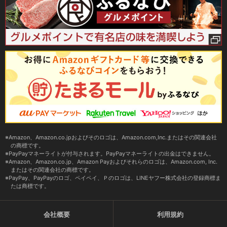
Amazon、Amazon.co.jpおよびそのロゴは、Amazon.com,Inc.またはその関連会社
の商標です。
PayPayマネーライトが付与されます。PayPayマネーライトの出金はできません。
Amazon、Amazon.co.jp、Amazon Payおよびそれらのロゴは、Amazon.com, Inc.
またはその関連会社の商標です。
PayPay、PayPayのロゴ、ペイペイ、Ｐのロゴは、LINEヤフー株式会社の登録商標ま
たは商標です。
会社概要
利用規約