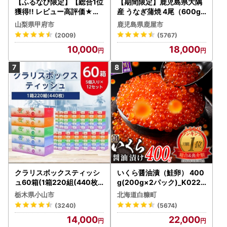
【ふるなび限定】【総合1位
【期間限定】鹿児島県大隅
獲得!! レビュー高評価★】
産 うなぎ蒲焼 4尾（600g
〈2026年度配送分〉山梨
） KN007-004-04-cp18
山梨県甲府市
鹿児島県鹿屋市
県産 シャインマスカット 2
うなぎ 鰻 魚 惣菜 総菜
(2009)
(5767)
～3房（1.0kg以上）シャイ
10,000
18,000
ン フルーツ FN-Limited-S
P
クラリスボックスティッシ
いくら醤油漬（鮭卵） 400
ュ60箱(1箱220組(440枚))
g(200g×2パック)_K022-
(5個入り×12セット)【配送
1676
栃木県小山市
北海道白糠町
不可地域：離島・沖縄県】
(3240)
(5674)
【1256759】
14,000
22,000