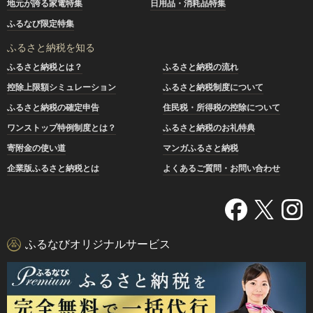
地元が誇る家電特集
日用品・消耗品特集
ふるなび限定特集
ふるさと納税を知る
ふるさと納税とは？
ふるさと納税の流れ
控除上限額シミュレーション
ふるさと納税制度について
ふるさと納税の確定申告
住民税・所得税の控除について
ワンストップ特例制度とは？
ふるさと納税のお礼特典
寄附金の使い道
マンガふるさと納税
企業版ふるさと納税とは
よくあるご質問・お問い合わせ
ふるなびオリジナルサービス