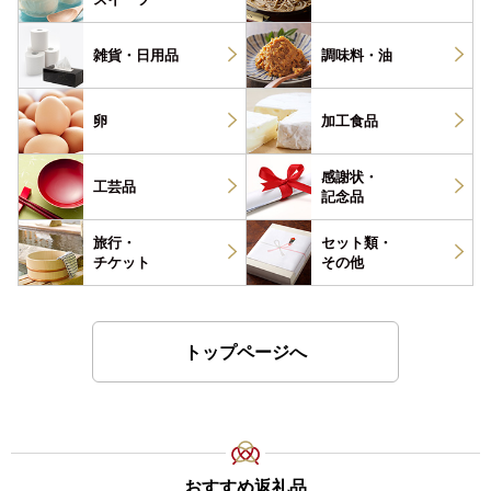
雑貨・
日用品
調味料・
油
卵
加工食品
感謝状・
工芸品
記念品
旅行・
セット類・
チケット
その他
トップページへ
おすすめ返礼品