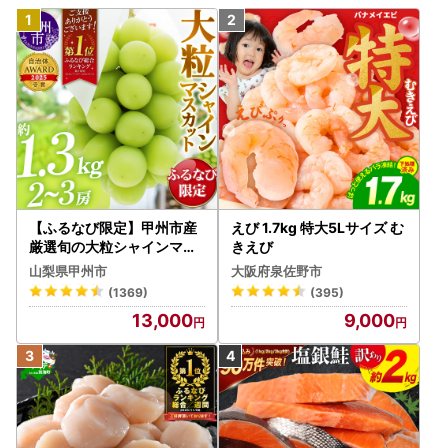
【ふるなび限定】甲州市産
えび 1.7kg 特大5Lサイズ む
厳選旬の大粒シャインマス
きえび
カット 約1.3kg 2～3房【2
山梨県甲州市
大阪府泉佐野市
026年発送】（MG）B12-
(1369)
(395)
472 FN-Limited-VO シャ
13,000
9,000
インマスカット フルーツ