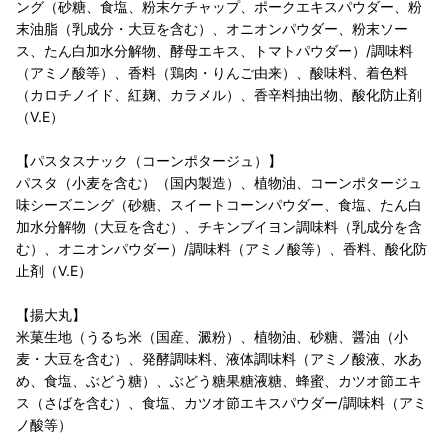
ング（砂糖、食塩、粉末ケチャップ、ポークエキスパウダー、粉
末油脂（乳成分・大豆を含む）、オニオンパウダー、粉末ソー
ス、たん白加水分解物、酵母エキス、トマトパウダー）/調味料
（アミノ酸等）、香料（鶏肉・りんご由来）、酸味料、着色料
（カロチノイド、紅麹、カラメル）、香辛料抽出物、酸化防止剤
（V.E）
【パスタスナック（コーンポタージュ）】
パスタ（小麦を含む）（国内製造）、植物油、コーンポタージュ
味シーズニング（砂糖、スイートコーンパウダー、食塩、たん白
加水分解物（大豆を含む）、チキンブイヨン調味料（乳成分を含
む）、オニオンパウダー）/調味料（アミノ酸等）、香料、酸化防
止剤（V.E）
【揚大丸】
米菓生地（うるち米（国産、澱粉）、植物油、砂糖、醤油（小
麦・大豆を含む）、発酵調味料、液体調味料（アミノ酸液、水あ
め、食塩、ぶどう糖）、ぶどう糖果糖液糖、蜂蜜、カツオ節エキ
ス（さばを含む）、食塩、カツオ節エキスパウダー/調味料（アミ
ノ酸等）