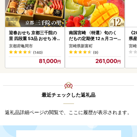
迎春おせち 京都三千院の
南国宮崎 〈特選〉旬のく
《2
里 四段重 53品 おせち 冷蔵
だもの定期便 12ヵ月コー
県産
2027 先行予約
ス【F84-25】
セッ
京都府亀岡市
宮崎県新富町
宮崎
(140)
(9)
81,000
261,000
最近チェックした返礼品
返礼品詳細ページの閲覧で、ここに履歴が表示されます。