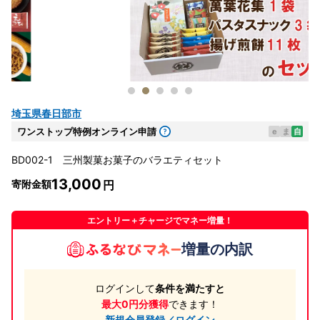
埼玉県春日部市
ワンストップ特例オンライン申請
e
ま
自
BD002-1 三州製菓お菓子のバラエティセット
13,000
寄附金額
エントリー＋チャージでマネー増量！
増量の内訳
ログインして
条件を満たすと
最大0円分獲得
できます！
新規会員登録／ログイン