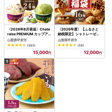
〈2026年8月発送〉Chate
〈2026年度〉【ふるさと
raise PREMIUM カップア
納税限定】シャトレーゼ人
イス 詰合せ 4種 24個 アイ
気お菓子勢ぞろい!! お菓子
山梨県甲府市
山梨県甲府市
ス
福箱 シャトレーゼ
(383)
(58)
15,000
12,000