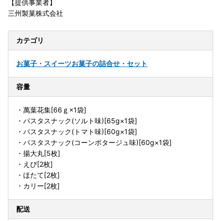
【提供事業者】
三州製菓株式会社
カテゴリ
お菓子・スイーツ
お菓子の詰合せ・セット
容量
・萬葉花集[66ｇ×1袋]
・パスタスナック(ソルト味)[65g×1袋]
・パスタスナック(トマト味)[60g×1袋]
・パスタスナック(コーンポタージュ味)[60g×1袋]
・揚大丸[5枚]
・えび[2枚]
・ほたて[2枚]
・カリー[2枚]
配送