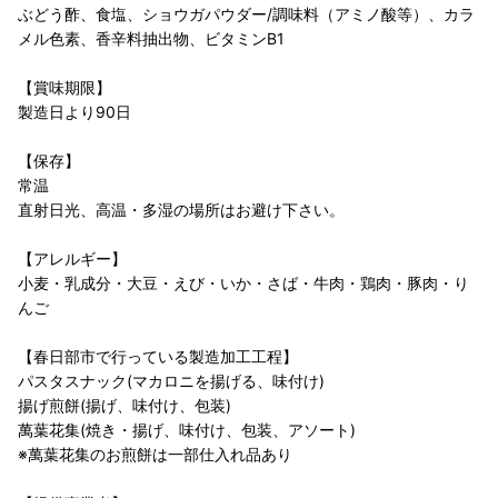
ぶどう酢、食塩、ショウガパウダー/調味料（アミノ酸等）、カラ
メル色素、香辛料抽出物、ビタミンB1
【賞味期限】
製造日より90日
【保存】
常温
直射日光、高温・多湿の場所はお避け下さい。
【アレルギー】
小麦・乳成分・大豆・えび・いか・さば・牛肉・鶏肉・豚肉・り
んご
【春日部市で行っている製造加工工程】
パスタスナック(マカロニを揚げる、味付け)
揚げ煎餅(揚げ、味付け、包装)
萬葉花集(焼き・揚げ、味付け、包装、アソート)
※萬葉花集のお煎餅は一部仕入れ品あり