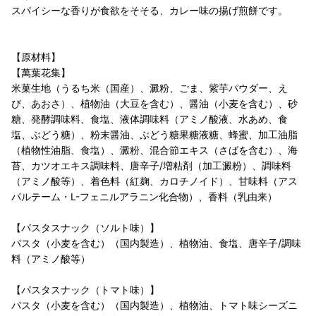
スパイシーな香りが食欲をそそる、カレー味の揚げ煎餅です。
【原材料】
【萬葉花集】
米菓生地（うるち米（国産）、澱粉、ごま、紫芋パウダー、え
び、あおさ）、植物油（大豆を含む）、醤油（小麦を含む）、砂
糖、発酵調味料、食塩、液体調味料（アミノ酸液、水あめ、食
塩、ぶどう糖）、粉末醤油、ぶどう糖果糖液糖、蜂蜜、加工油脂
（植物性油脂、食塩）、澱粉、混合節エキス（さばを含む）、海
苔、カツオエキス調味料、唐辛子/増粘剤（加工澱粉）、調味料
（アミノ酸等）、着色料（紅麹、カロチノイド）、甘味料（アス
パルテーム・L-フェニルアラニン化合物）、香料（乳由来）
【パスタスナック（ソルト味）】
パスタ（小麦を含む）（国内製造）、植物油、食塩、唐辛子/調味
料（アミノ酸等）
【パスタスナック（トマト味）】
パスタ（小麦を含む）（国内製造）、植物油、トマト味シーズニ