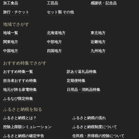
加工食品
工芸品
感謝状・記念品
旅行・チケット
セット類 その他
地域でさがす
地域一覧
北海道地方
東北地方
関東地方
中部地方
近畿地方
中国地方
四国地方
九州地方
おすすめ特集でさがす
おすすめ特集一覧
訳あり返礼品特集
担当者おすすめ特集
定期便特集
地元が誇る家電特集
日用品・消耗品特集
ふるなび限定特集
ふるさと納税を知る
ふるさと納税とは？
ふるさと納税の流れ
控除上限額シミュレーション
ふるさと納税制度について
ふるさと納税の確定申告
住民税・所得税の控除について