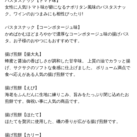
パスタスナック【トマト味】
女性に人気!トマト味が癖になるナポリタン風味のパスタスナッ
ク。ワインのおつまみにも相性ぴったり!
パスタスナック【コーンポタージュ味】
かめばかむほどまろやかで濃厚なコーンポタージュ味の揚げパス
タ。お子様のおやつにもおすすめです。
揚げ煎餅【揚大丸】
蜂蜜と醤油の香ばしさが調和した甘辛味。 上質の油でカラッと揚
げ、サクサクのソフトな食感に仕上げました。 ボリューム満点で
食べ応えがある人気の揚げ煎餅です。
揚げ煎餅【えび】
海老をふんだんに生地に練りこみ、旨みをたっぷり閉じ込めたお
煎餅です。御祝い事に人気の商品です。
揚げ煎餅【ほたて】
ほたてを贅沢に使用した、磯の香りが広がる揚げ煎餅です。
揚げ煎餅【カリー】