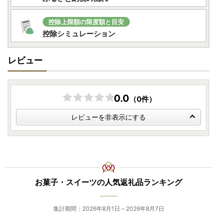
【お知らせ】
ふるさと納税返礼品に焦点をあて、春日部市の魅力を紹介す
控除上限額の限度額と目安
るWEB冊子『Kasukabe STYLE -24/7 apluslife-』を発
控除シミュレーション
行しました。
かすかべ親善大使・山口乃々華さんがナビゲートし、春日部
レビュー
に来て楽しめる様々な「体験」や、暮らしを彩る春日部なら
ではの魅力的な「品」を、朝、昼、午後、夜のシチュエーシ
ョン別に特集しています。
ぜひ詳細を市ホームページでご覧ください！
0.0
（0件）
ＷＥＢ冊子を掲載する公式ホームページは
こちら
から
レビューを非表示にする
【ふるさと納税ワンストップ特例制度の申請について】
お菓子・スイーツの人気返礼品ランキング
◆申請期限
ワンストップ特例申請書の提出期限は、寄附をされた翌年の
集計期間：2026年8月1日～2026年8月7日
1月10日必着となりますのでご注意ください。