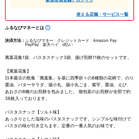
使える店舗・サービス一覧
ふるなびマネーとは
決済方法：
ふるなびマネー
クレジットカード
Amazon Pay
PayPay
楽天ペイ
d払い
萬葉花集1袋、パスタスナック3袋、揚げ煎餅11枚のセットです。
【萬葉花集】
日本最古の歌集「萬葉集」を基に四季折々の8種類の花柄で、のり
醤油、バターサラダ、揚小丸、揚小丸ごま、紫芋、醤油、えび、
あおさの8種のお煎餅を包みました。 個包装のお煎餅が全部で約
38枚入っております。
パスタスナック【ソルト味】
あっさりとした塩味のパスタスナックです。シンプルな味付けで
パスタの味が引き立ちます。定番の一番人気のお味です。