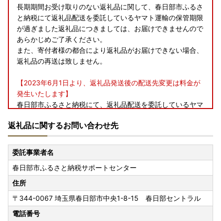
長期期間お受け取りのない返礼品に関して、春日部市ふるさ
と納税にて返礼品配送を委託しているヤマト運輸の保管期限
が過ぎました返礼品につきましては、お届けできませんので
あらかじめご了承ください。
また、寄付者様の都合により返礼品がお届けできない場合、
返礼品の再送は致しません。
【2023年6月1日より、返礼品発送後の配送先変更は料金が
発生いたします】
春日部市ふるさと納税にて、返礼品配送を委託しているヤマ
ト運輸では、2023年6月1日（木）受付分から、
返礼品に関するお問い合わせ先
荷物の送り状に記載された住所以外にお届け先を変更（転
送）する場合、送り状記載のお届け先から変更後のお届け先
までの運賃（定価・着払い）の収受が開始されます。
委託事業者名
寄附申込後、寄附者様のご都合によりお礼品のお届け先が変
春日部市ふるさと納税サポートセンター
更となった場合の配送料につきましては、寄附者様のご負担
となりますので、ご了承ください。
住所
また、運賃のお支払いに関しましては、お届け先様での着払
〒344-0067
埼玉県春日部市中央1-8-15 春日部セントラル
いのみ可能となります。
ご寄附完了前に、今一度返礼品配送先をご確認いただき、お
電話番号