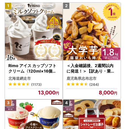
◆ワンストップ特例申請の様式
ワンストップ特例申請の様式は、入金確認後約２週間程度で
寄附金受領証明書と合わせて順次発送となります。お急ぎの
場合は、恐れ入りますが、次のURLからダウンロードしてお
送りください。
ワンストップ特例申請書ダウンロードはこちら
◆送付先
Rimo アイス カップソフト
＜入金確認後、2週間以内
〒344-8577
クリーム〈120ml×16個〉
に発送！＞【訳あり・業務
埼玉県春日部市中央七丁目２番地１
ABA002 | アイス
用】薩摩おいも棒セット 計
北海道網走市
鹿児島県志布志市
春日部市総合政策部シティセールス広報課
1.8kg(900g×2袋) p8-142
(1173)
(264)
TEL:048-796-5985
-2w
13,000
8,000