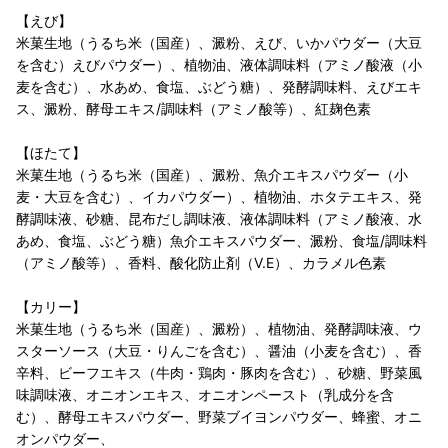
【えび】
米菓生地（うるち米（国産）、澱粉、えび、いかパウダー（大豆
を含む）えびパウダー）、植物油、液体調味料（アミノ酸液（小
麦を含む）、水あめ、食塩、ぶどう糖）、発酵調味料、えびエキ
ス、澱粉、酵母エキス/調味料（アミノ酸等）、紅麹色素
【ほたて】
米菓生地（うるち米（国産）、澱粉、魚介エキスパウダー（小
麦・大豆を含む）、イカパウダー）、植物油、ホタテエキス、発
酵調味液、砂糖、昆布だし調味液、液体調味料（アミノ酸液、水
あめ、食塩、ぶどう糖）魚介エキスパウダー、澱粉、食塩/調味料
（アミノ酸等）、香料、酸化防止剤（V.E）、カラメル色素
【カリー】
米菓生地（うるち米（国産）、澱粉）、植物油、発酵調味液、ウ
スターソース（大豆・りんごを含む）、醤油（小麦を含む）、香
辛料、ビーフエキス（牛肉・鶏肉・豚肉を含む）、砂糖、野菜風
味調味液、オニオンエキス、オニオンペースト（乳成分を含
む）、酵母エキスパウダー、野菜ブイヨンパウダー、蜂蜜、オニ
オンパウダー、