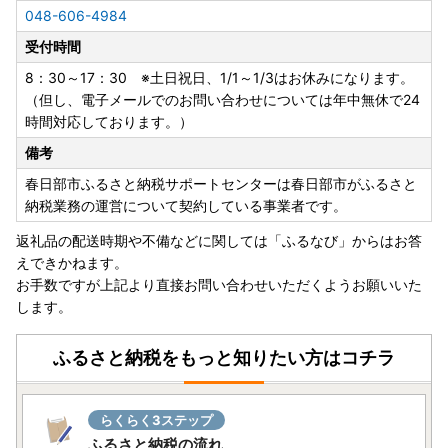
間違い等ないようよろしくお願いいたします。
048-606-4984
受付時間
【2023年6月1日より、一部地域へのお届け日数が変更にな
ります】
8：30～17：30 ※土日祝日、1/1～1/3はお休みになります。
春日部市ふるさと納税にて、返礼品配送を委託しているヤマ
（但し、電子メールでのお問い合わせについては年中無休で24
ト運輸では、2023年6月1日（木）受付分から、下記の地域
時間対応しております。）
へのお届け日数が変更となります。
備考
賞味期限が短い一部返礼品（クール便配送）につきまして
は、下記対象地域含む一部地域へは配送できないこともござ
春日部市ふるさと納税サポートセンターは春日部市がふるさと
いますので、予めご了承くださいますようお願い申し上げま
納税業務の運営について契約している事業者です。
す。
返礼品の配送時期や不備などに関しては「ふるなび」からはお答
＜対象地域＞
えできかねます。
島根県（松江市、安来市のみ対象）、広島県（福山市のみ対
お手数ですが上記より直接お問い合わせいただくようお願いいた
象）、鳥取県、岡山県、徳島県、香川県、愛媛県、高知県
します。
＜お届け予定日・時間指定帯＞
従来：発送日から翌日にお届け
ふるさと納税をもっと知りたい方はコチラ
時間指定帯：14時以降のみ
⇓
2023年6月1日発送分から：発送日から翌々日にお届け
らくらく3ステップ
時間指定帯：午前中より全時間帯のご指定可能
ふるさと納税の流れ