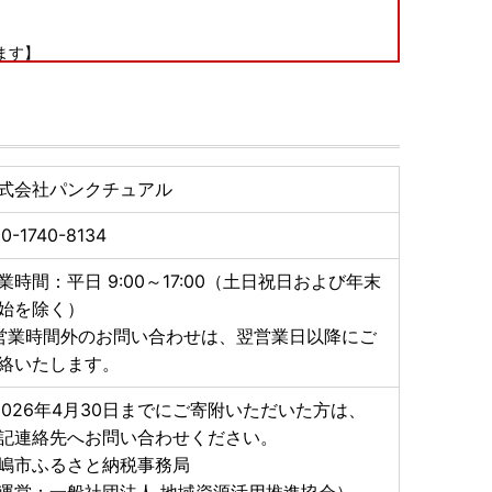
ます】
るヤマト運輸では、2023年6月1日（木）受付分か
先を変更（転送）する場合、送り状記載のお届け先から
収受が開始されます。
様での着払いのみ可能となります。
式会社パンクチュアル
ただき、お間違い等ないようよろしくお願いいたしま
0-1740-8134
業時間：平日 9:00～17:00（土日祝日および年末
----------------
始を除く）
営業時間外のお問い合わせは、翌営業日以降にご
絡いたします。
2026年4月30日までにご寄附いただいた方は、
記連絡先へお問い合わせください。
嶋市ふるさと納税事務局
運営：一般社団法人 地域資源活用推進協会）