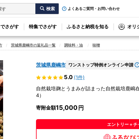
よくあるご質問・お問い合わせ
リでさがす
特集でさがす
ふるさと納税を知る
オリ
方
茨城県鹿嶋市の返礼品一覧
調味料・油
味噌
茨城県鹿嶋市
ワンストップ特例オンライン申請
5.0
(1件)
自然栽培麹とうまみが詰まった自然栽培鹿嶋在来
4）
15,000
寄附金額
エントリー＋チ