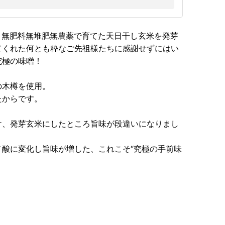
ール）無肥料無堆肥無農薬で育てた天日干し玄米を発芽
てくれた何とも粋なご先祖様たちに感謝せずにはい
究極の味噌！
の木樽を使用。
たからです。
け、発芽玄米にしたところ旨味が段違いになりまし
酸に変化し旨味が増した、これこそ“究極の手前味