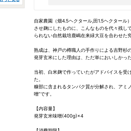
自家農園（畑4.5ヘクタール,田1.5ヘクタ
させ麹にしたものに、こんなものを代々残し
られない自然栽培鹿嶋在来緑大豆を合わせた
熟成は、神戸の樽職人の手作りによる吉野杉
発芽玄米にした理由は、ただ単においしかっ
当初、白米麹で作っていたがアドバイスを受
た。
糠部に含まれるタンパク質が分解され、アミノ
噌”です。
【内容量】
発芽玄米味噌(400g)×4
【消費期限】