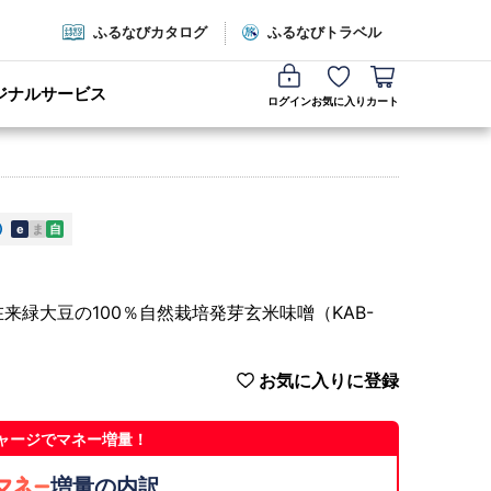
ふるなびカタログ
ふるなびトラベル
ジナルサービス
ログイン
お気に入り
カート
e
ま
自
緑大豆の100％自然栽培発芽玄米味噌（KAB-
お気に入りに登録
ャージでマネー増量！
増量の内訳