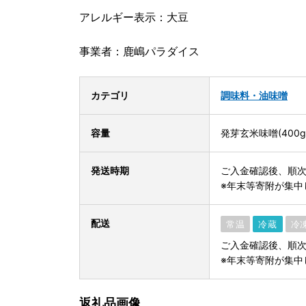
アレルギー表示：大豆
事業者：鹿嶋パラダイス
カテゴリ
調味料・油
味噌
容量
発芽玄米味噌(400g
発送時期
ご入金確認後、順
※年末等寄附が集中
配送
常温
冷蔵
冷
ご入金確認後、順
※年末等寄附が集中
返礼品画像