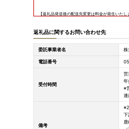
【返礼品発送後の配送先変更は料金が発生いたし
鹿嶋市ふるさと納税にて、返礼品配送を委託してい
返礼品に関するお問い合わせ先
ら、荷物の送り状に記載された住所以外にお届け
変更後のお届け先までの運賃（定価・着払い）の
また、運賃のお支払いに関しましては、お届け先
委託事業者名
株
ご寄附完了前に、今一度返礼品配送先をご確認い
す。
電話番号
05
営
----------------------------------------------------
年
受付時間
※
連
※
下
鹿
備考
（