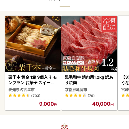
栗千本 黄金 1箱 9個入り モ
黒毛和牛 焼肉用1.2kg 訳あ
【
ンブラン お菓子 スイーツ
り焼肉
うな
デザート モンブラン 人気
以上
愛知県名古屋市
京都府亀岡市
宮崎
(703)
(79)
9,000
40,000