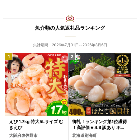
魚介類の人気返礼品ランキング
集計期間：2026年7月31日～2026年8月6日
えび 1.7kg 特大5Lサイズ む
御礼！ランキング第1位獲得
きえび
！高評価★4.9 訳あり ホタ
テ 400g（ほたて 帆立 貝柱
大阪府泉佐野市
北海道別海町
冷凍 ）