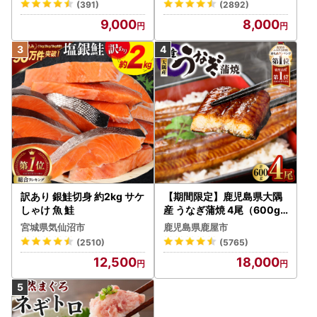
(391)
(2892)
9,000
8,000
訳あり 銀鮭切身 約2kg サケ
【期間限定】鹿児島県大隅
しゃけ 魚 鮭
産 うなぎ蒲焼 4尾（600g
） KN007-004-04-cp18
宮城県気仙沼市
鹿児島県鹿屋市
うなぎ 鰻 魚 惣菜 総菜
(2510)
(5765)
12,500
18,000