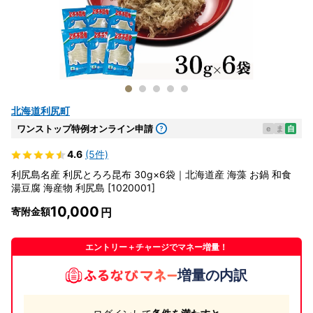
北海道利尻町
ワンストップ特例オンライン申請
e
ま
自
4.6
(5件)
利尻島名産 利尻とろろ昆布 30g×6袋｜北海道産 海藻 お鍋 和食
湯豆腐 海産物 利尻島 [1020001]
10,000
寄附金額
エントリー＋チャージでマネー増量！
増量の内訳