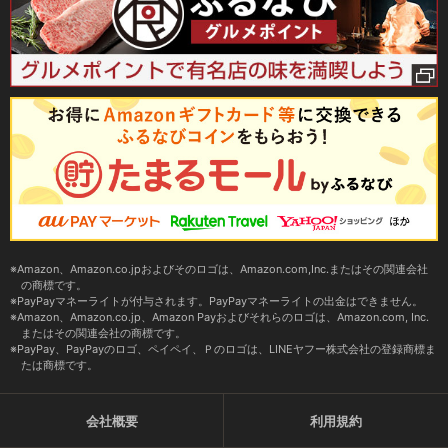
Amazon、Amazon.co.jpおよびそのロゴは、Amazon.com,Inc.またはその関連会社
の商標です。
PayPayマネーライトが付与されます。PayPayマネーライトの出金はできません。
Amazon、Amazon.co.jp、Amazon Payおよびそれらのロゴは、Amazon.com, Inc.
またはその関連会社の商標です。
PayPay、PayPayのロゴ、ペイペイ、Ｐのロゴは、LINEヤフー株式会社の登録商標ま
たは商標です。
会社概要
利用規約