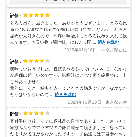
とろろ昆布、届きました。ありがとうございます。とろろ昆
布が7袋も返戻されるので嬉しい限りです。なんせ、とろろ
昆布が大好きなので！即席の味噌汁にとろろ昆布を入れて飲
んでます。お吸い物（醤油味）にしたり即
...
続きを読む
2025年01月18日 神奈川県在住
美味しい昆布でした。直接食べるものではないので、なかな
か評価は難しいのですが、味噌汁にいれて頂く範囲では、申
し分ありません。
量的に、あと一袋多く入っていると大満足ですが、なかなか
そうはいかないので
...
続きを読む
2024年10月23日 東京都在住
寄付手続き後、すぐに返礼品の送付がありました。さっそく
家族みんなでアツアツのご飯に載せて頂きました。思ってい
たよりか塩味が少なかったですが、子供達には丁度食べやす