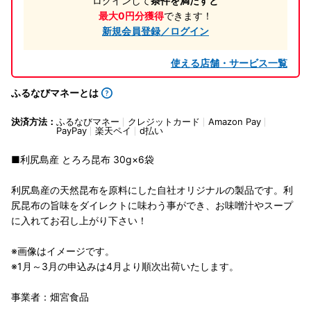
ログインして
条件を満たすと
最大0円分獲得
できます！
新規会員登録／ログイン
使える店舗・サービス一覧
ふるなびマネーとは
決済方法：
ふるなびマネー
クレジットカード
Amazon Pay
PayPay
楽天ペイ
d払い
■利尻島産 とろろ昆布 30g×6袋
利尻島産の天然昆布を原料にした自社オリジナルの製品です。利
尻昆布の旨味をダイレクトに味わう事ができ、お味噌汁やスープ
に入れてお召し上がり下さい！
※画像はイメージです。
※1月～3月の申込みは4月より順次出荷いたします。
事業者：畑宮食品