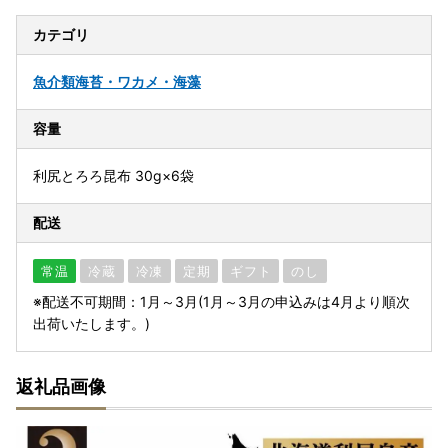
カテゴリ
魚介類
海苔・ワカメ・海藻
容量
利尻とろろ昆布 30g×6袋
配送
常温
冷蔵
冷凍
定期
ギフト
のし
※配送不可期間：1月～3月(1月～3月の申込みは4月より順次
出荷いたします。)
返礼品画像