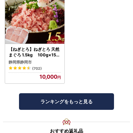
【ねぎとろ】ねぎとろ 天然
まぐろ 1.5kg 100g×15パ
ック
静岡県静岡市
(702)
10,000
ランキングをもっと見る
おすすめ返礼品