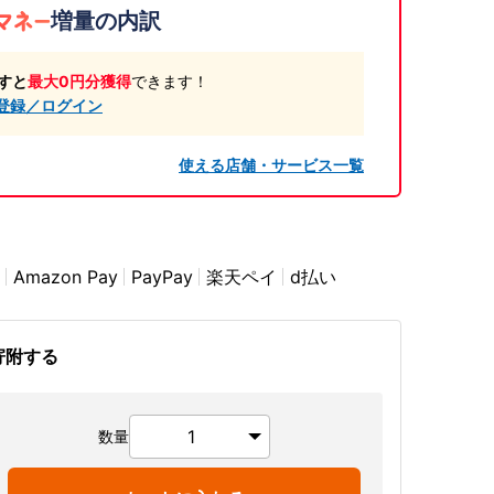
増量の内訳
すと
最大0円分獲得
できます！
登録／ログイン
使える店舗・サービス一覧
Amazon Pay
PayPay
楽天ペイ
d払い
寄附する
数量