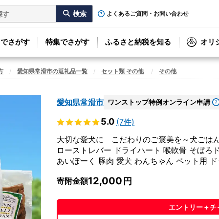
よくあるご質問・お問い合わせ
リでさがす
特集でさがす
ふるさと納税を知る
オリ
方
愛知県常滑市の返礼品一覧
セット類 その他
その他
愛知県常滑市
ワンストップ特例オンライン申請
5.0
(7件)
大切な愛犬に こだわりのご褒美を～犬ごはん詰
ローストレバー ドライハート 喉軟骨 そぼろド
あいぽーく 豚肉 愛犬 わんちゃん ペット用 
滑市
12,000
寄附金額
エントリー＋チ