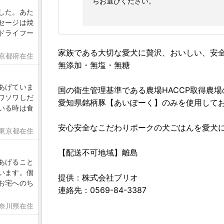
らお選びください。
した。あた
セージは焼
ドライフー
家族である大切な愛犬に贅沢、おいしい、安
 京都府在住
無添加・無塩・無糖
あげていま
国の衛生管理基準である農場HACCP取得農
ワソワしだ
愛知県銘柄豚【あいぽーく】のみを使用して
いる時は食
安心安全なこだわりポークの犬ごはんを愛犬
 東京都在住
【配送不可地域】離島
あげること
います。個
提供：株式会社ブリオ
お宅へのち
連絡先：0569-84-3387
神奈川県在住