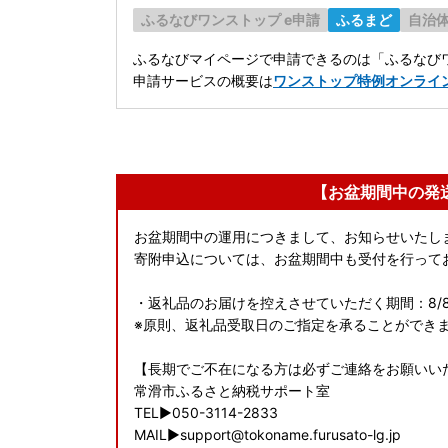
ふるなびワンストップ e申請
ふるまど
自治
ふるなびマイページで申請できるのは「ふるなびワ
申請サービスの概要は
ワンストップ特例オンライ
【お盆期間中の発
お盆期間中の運用につきまして、お知らせいたし
寄附申込については、お盆期間中も受付を行って
・返礼品のお届けを控えさせていただく期間：8/8(土
※原則、返礼品受取日のご指定を承ることができ
【長期でご不在になる方は必ずご連絡をお願いい
常滑市ふるさと納税サポート室
TEL▶050-3114-2833
MAIL▶support@tokoname.furusato-lg.jp