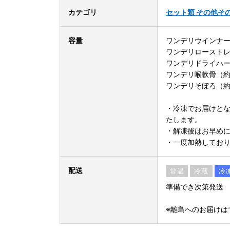
カテゴリ
セット類 その他
そ
容量
ワンデリウインナー
ワンデリローストレ
ワンデリドライハー
ワンデリ喉軟骨（約
ワンデリそぼろ（約1
・冷凍でお届けと
たします。
・解凍後はお早め
・一度加熱してお
配送
常温
冷蔵
冷
準備でき次第発送
※離島へのお届けは