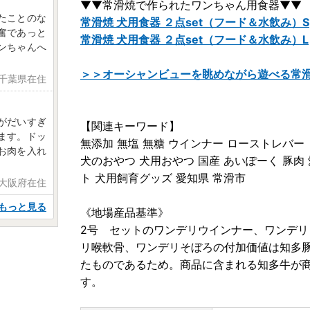
▼▼常滑焼で作られたワンちゃん用食器▼▼
たことのな
常滑焼 犬用食器 ２点set（フード＆水飲み）S
奮であっと
常滑焼 犬用食器 ２点set（フード＆水飲み）L
ンちゃんへ
＞＞オーシャンビューを眺めながら遊べる常
 千葉県在住
がだいすぎ
【関連キーワード】
ます。ドッ
無添加 無塩 無糖 ウインナー ローストレバー
お肉を入れ
犬のおやつ 犬用おやつ 国産 あいぽーく 豚肉
ト 犬用飼育グッズ 愛知県 常滑市
 大阪府在住
もっと見る
《地場産品基準》
2号 セットのワンデリウインナー、ワンデ
リ喉軟骨、ワンデリそぼろの付加価値は知多
たものであるため。商品に含まれる知多牛が
す。