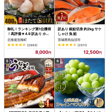
御礼！ランキング第1位獲得
訳あり 銀鮭切身 約2kg サケ
！高評価★4.9 訳あり ホタ
しゃけ 魚 鮭
テ 400g（ほたて 帆立 貝柱
北海道別海町
宮城県気仙沼市
冷凍 ）
(2893)
(2511)
8,000
12,500