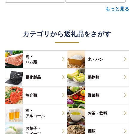
もっと見る
カテゴリから返礼品をさがす
肉・
米・パン
ハム類
電化製品
果物類
魚介類
野菜類
酒・
お茶・
飲料
アルコール
お菓子・
麺類
スイーツ