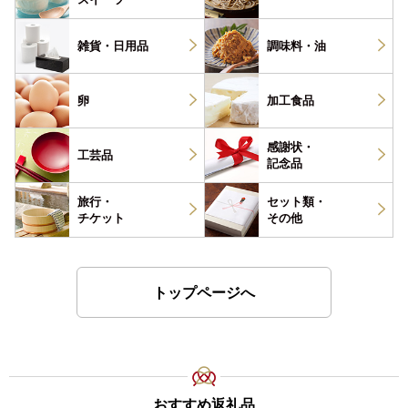
雑貨・
日用品
調味料・
油
卵
加工食品
感謝状・
工芸品
記念品
旅行・
セット類・
チケット
その他
トップページへ
おすすめ返礼品