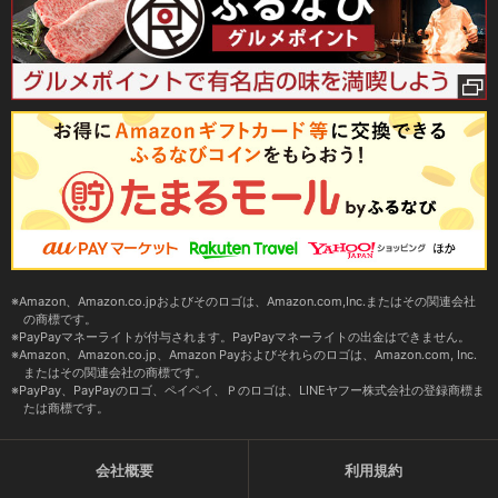
Amazon、Amazon.co.jpおよびそのロゴは、Amazon.com,Inc.またはその関連会社
の商標です。
PayPayマネーライトが付与されます。PayPayマネーライトの出金はできません。
Amazon、Amazon.co.jp、Amazon Payおよびそれらのロゴは、Amazon.com, Inc.
またはその関連会社の商標です。
PayPay、PayPayのロゴ、ペイペイ、Ｐのロゴは、LINEヤフー株式会社の登録商標ま
たは商標です。
会社概要
利用規約