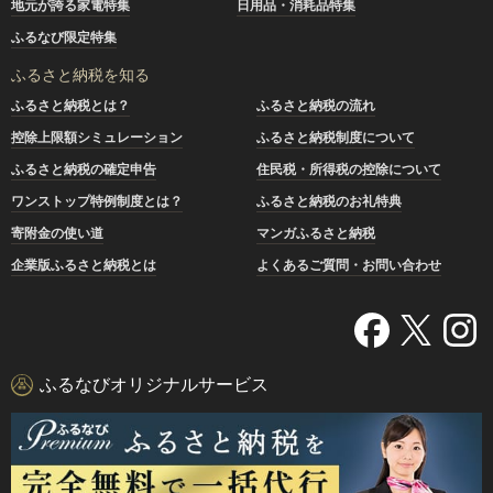
地元が誇る家電特集
日用品・消耗品特集
ふるなび限定特集
ふるさと納税を知る
ふるさと納税とは？
ふるさと納税の流れ
控除上限額シミュレーション
ふるさと納税制度について
ふるさと納税の確定申告
住民税・所得税の控除について
ワンストップ特例制度とは？
ふるさと納税のお礼特典
寄附金の使い道
マンガふるさと納税
企業版ふるさと納税とは
よくあるご質問・お問い合わせ
ふるなびオリジナルサービス