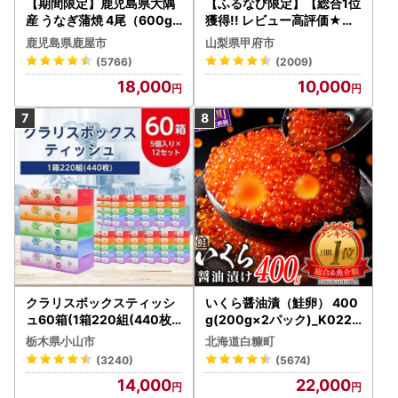
【期間限定】鹿児島県大隅
【ふるなび限定】【総合1位
産 うなぎ蒲焼 4尾（600g
獲得!! レビュー高評価★】
） KN007-004-04-cp18
〈2026年度配送分〉山梨
鹿児島県鹿屋市
山梨県甲府市
うなぎ 鰻 魚 惣菜 総菜
県産 シャインマスカット 2
(5766)
(2009)
～3房（1.0kg以上）シャイ
18,000
10,000
ン フルーツ FN-Limited-S
P
クラリスボックスティッシ
いくら醤油漬（鮭卵） 400
ュ60箱(1箱220組(440枚))
g(200g×2パック)_K022-
(5個入り×12セット)【配送
1676
栃木県小山市
北海道白糠町
不可地域：離島・沖縄県】
(3240)
(5674)
【1256759】
14,000
22,000