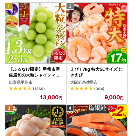
【ふるなび限定】甲州市産
えび 1.7kg 特大5Lサイズ む
厳選旬の大粒シャインマス
きえび
カット 約1.3kg 2～3房【2
山梨県甲州市
大阪府泉佐野市
026年発送】（MG）B12-
(1369)
(394)
472 FN-Limited-VO シャ
13,000
9,000
インマスカット フルーツ