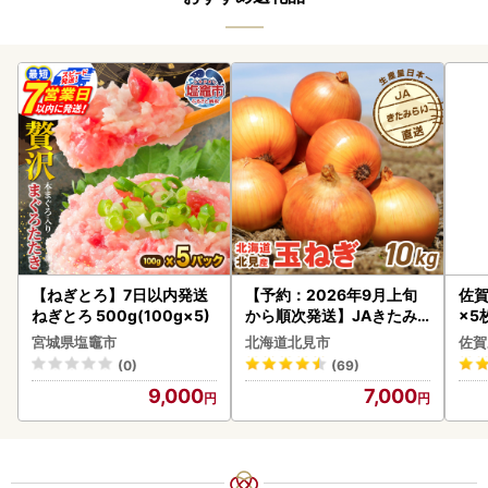
【ねぎとろ】7日以内発送
【予約：2026年9月上旬
佐賀
ねぎとろ 500g(100g×5)
から順次発送】JAきたみ
×5枚
らい産 玉ねぎ Lサイズ 10k
宮城県塩竈市
北海道北見市
佐賀
g ( タマネギ たまねぎ 野菜
(0)
(69)
)【210-0003-2026】
9,000
7,000