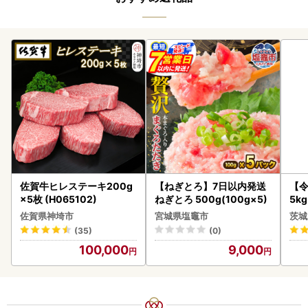
佐賀牛ヒレステーキ200g
【ねぎとろ】7日以内発送
【
×5枚 (H065102)
ねぎとろ 500g(100g×5)
5k
g 
佐賀県神埼市
宮城県塩竈市
茨城
町
(35)
(0)
100,000
9,000