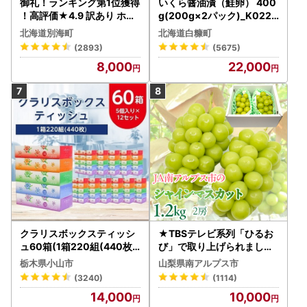
御礼！ランキング第1位獲得
いくら醤油漬（鮭卵） 400
！高評価★4.9 訳あり ホタ
g(200g×2パック)_K022-
テ 400g（ほたて 帆立 貝柱
1676
北海道別海町
北海道白糠町
冷凍 ）
(2893)
(5675)
8,000
22,000
クラリスボックスティッシ
★TBSテレビ系列「ひるお
ュ60箱(1箱220組(440枚))
び」で取り上げられました
(5個入り×12セット)【配送
！★＜2026年発送先行予
栃木県小山市
山梨県南アルプス市
不可地域：離島・沖縄県】
約＞絶品！南アルプス市産
(3240)
(1114)
【1256759】
シャインマスカット1.2kg A
14,000
10,000
LPAA003 | 人気 山梨産 高