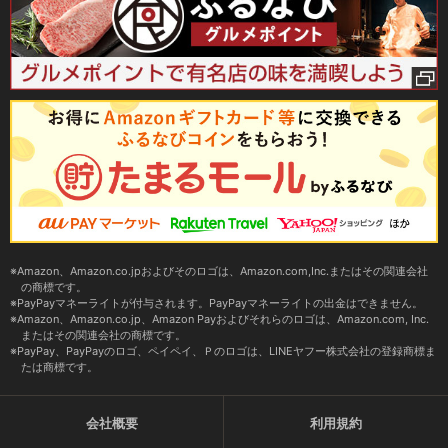
Amazon、Amazon.co.jpおよびそのロゴは、Amazon.com,Inc.またはその関連会社
の商標です。
PayPayマネーライトが付与されます。PayPayマネーライトの出金はできません。
Amazon、Amazon.co.jp、Amazon Payおよびそれらのロゴは、Amazon.com, Inc.
またはその関連会社の商標です。
PayPay、PayPayのロゴ、ペイペイ、Ｐのロゴは、LINEヤフー株式会社の登録商標ま
たは商標です。
会社概要
利用規約