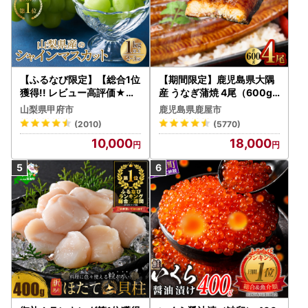
【ふるなび限定】【総合1位
【期間限定】鹿児島県大隅
獲得!! レビュー高評価★】
産 うなぎ蒲焼 4尾（600g
〈2026年度配送分〉山梨
） KN007-004-04-cp18
山梨県甲府市
鹿児島県鹿屋市
県産 シャインマスカット 2
うなぎ 鰻 魚 惣菜 総菜
(2010)
(5770)
～3房（1.0kg以上）シャイ
10,000
18,000
ン フルーツ FN-Limited-S
P