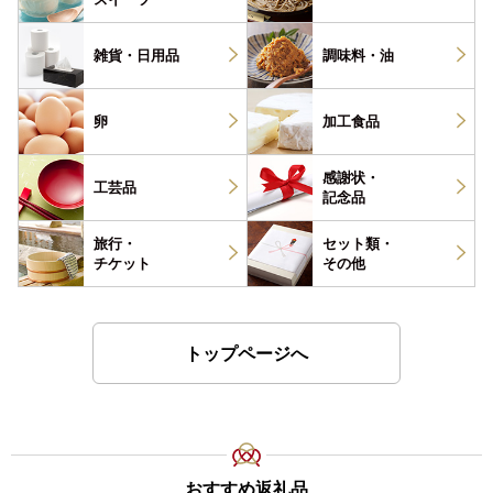
雑貨・
日用品
調味料・
油
卵
加工食品
感謝状・
工芸品
記念品
旅行・
セット類・
チケット
その他
トップページへ
おすすめ返礼品