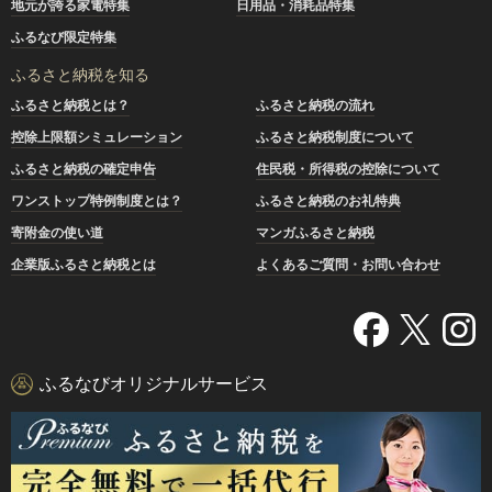
地元が誇る家電特集
日用品・消耗品特集
ふるなび限定特集
ふるさと納税を知る
ふるさと納税とは？
ふるさと納税の流れ
控除上限額シミュレーション
ふるさと納税制度について
ふるさと納税の確定申告
住民税・所得税の控除について
ワンストップ特例制度とは？
ふるさと納税のお礼特典
寄附金の使い道
マンガふるさと納税
企業版ふるさと納税とは
よくあるご質問・お問い合わせ
ふるなびオリジナルサービス