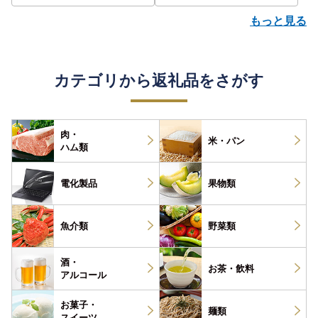
評価 ランキング おすすめ |
もっと見る
カテゴリから返礼品をさがす
肉・
米・パン
ハム類
電化製品
果物類
魚介類
野菜類
酒・
お茶・
飲料
アルコール
お菓子・
麺類
スイーツ