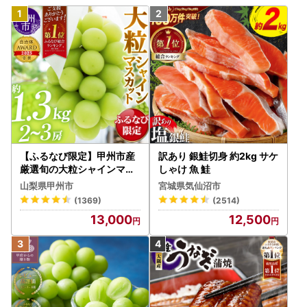
【ふるなび限定】甲州市産
訳あり 銀鮭切身 約2kg サケ
厳選旬の大粒シャインマス
しゃけ 魚 鮭
カット 約1.3kg 2～3房【2
山梨県甲州市
宮城県気仙沼市
026年発送】（MG）B12-
(1369)
(2514)
472 FN-Limited-VO シャ
13,000
12,500
インマスカット フルーツ