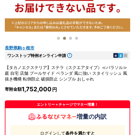
長野県駒ヶ根市
ワンストップ特例オンライン申請
e
ま
自
【タカノエクステリア】ステラ（スクエアタイプ）≪パラソル≫
庭 自宅 店舗 プールサイド ベランダ 風に強い スタイリッシュ 風
抜き機構 転倒防止 破損防止 シンプル おしゃれ
1,752,000
寄附金額
エントリー＋チャージでマネー増量！
増量の内訳
ログインして
条件を満たすと