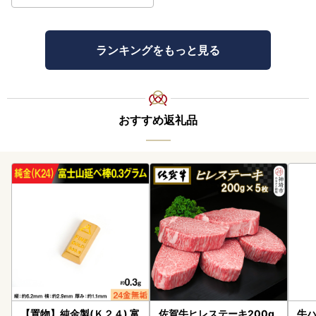
ランキングをもっと見る
おすすめ返礼品
【置物】純金製(Ｋ２４) 富
佐賀牛ヒレステーキ200g
牛ハ