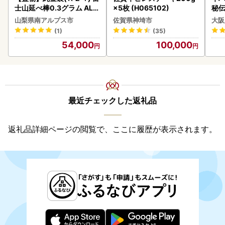
士山延べ棒0.3グラム ALP
×5枚 (H065102)
秘伝
BK193
焼肉
山梨県南アルプス市
佐賀県神埼市
大阪
(1)
(35)
54,000
100,000
最近チェックした返礼品
返礼品詳細ページの閲覧で、ここに履歴が表示されます。