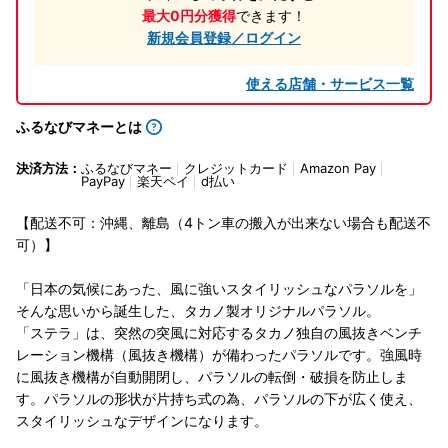
最大0円分獲得
できます！
新規会員登録／ログイン
使える店舗・サービス一覧
ふるなびマネーとは
決済方法：
ふるなびマネー
クレジットカード
Amazon Pay
PayPay
楽天ペイ
d払い
【配送不可：沖縄、離島（4トン車の搬入が出来ない場合も配送不
可）】
「日本の気候にあった、風に強いスタイリッシュなパラソルを」
そんな思いから誕生した、タカノ製オリジナルパラソル。
「ステラ」は、突然の突風に対応するタカノ独自の風抜きベンチ
レーション機構（風抜き機構）が備わったパラソルです。強風時
に風抜き機構が自動開閉し、パラソルの転倒・破損を防止しま
す。パラソルの形状が片持ち式の為、パラソルの下が広く使え、
スタイリッシュなデザインになります。