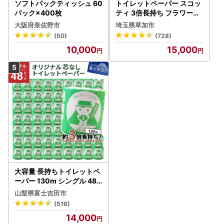
ソフトパックティッシュ 60
トイレットペーパー スコッ
パック×400枚
ティ 3倍長持ち フラワーパ
ック 4ロール×6P
大阪府泉佐野市
埼玉県草加市
(50)
(728)
10,000
15,000
大容量 長持ちトイレットペ
ーパー 130m シングル 48R
芯なし 3倍巻 トイレット
山梨県富士吉田市
(516)
14,000