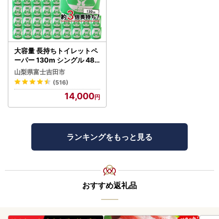
大容量 長持ちトイレットペ
ーパー 130m シングル 48R
芯なし 3倍巻 トイレット
山梨県富士吉田市
(516)
14,000
ランキングをもっと見る
おすすめ返礼品