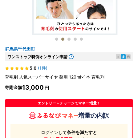
群馬県千代田町
ワンストップ特例オンライン申請
e
ま
自
5.0
(1件)
育毛剤 人気スーパーサイヤ 薬用 120ml×1本 育毛剤
13,000
寄附金額
エントリー＋チャージでマネー増量！
増量の内訳
ログインして
条件を満たすと