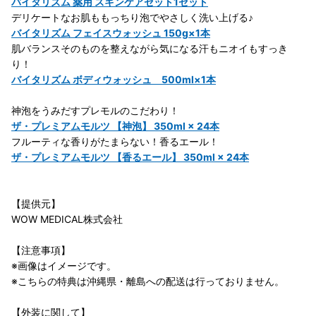
バイタリズム 薬用 スキンケアセット1セット
デリケートなお肌ももっちり泡でやさしく洗い上げる♪
バイタリズム フェイスウォッシュ 150g×1本
肌バランスそのものを整えながら気になる汗もニオイもすっき
り！
バイタリズム ボディウォッシュ 500ml×1本
神泡をうみだすプレモルのこだわり！
ザ・プレミアムモルツ 【神泡】 350ml × 24本
フルーティな香りがたまらない！香るエール！
ザ・プレミアムモルツ 【香るエール】 350ml × 24本
【提供元】
WOW MEDICAL株式会社
【注意事項】
※画像はイメージです。
※こちらの特典は沖縄県・離島への配送は行っておりません。
【外装に関して】