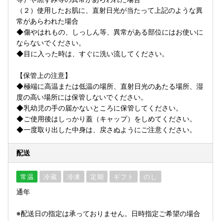
（２）使用したお肌に、直射日光が当たって上記のような異
常があらわれた場合
◆傷やはれもの、しっしん等、異常がある部位にはお使いに
ならないでください。
◆目に入った時は、すぐに洗い流してください。
【保管上の注意】
◆極端に高温または低温の場所、直射日光のあたる場所、湿
度の高い場所には保管しないでください。
◆乳幼児の手の届かないところに保管してください。
◆ご使用後はしっかり蓋（キャップ）をしめてください。
◆一度取り出した中身は、戻さぬようにご注意ください。
配送
常温
冷蔵
冷凍
定期
ギフト
のし
通年
※配送日の指定は承っておりません。日時指定ご希望の場合