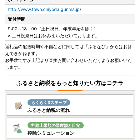
・配送先や名義変更があった場合は、至急お問合せ先までご
連絡いただけますようお願いいたします。
http://www.town.chiyoda.gunma.jp/
※保管期限切れ等で受け取れなかった場合の再送等は行えま
受付時間
せん。
9:00～18：00（土日祝日、年末年始を除く）
■ヤマト運輸(株)の荷物転送サービス有料化のお知らせ
※ 土日祝祭日はお休みをいただいております。
・引越し等により転送となり生じた配送料は、転送先の受取
返礼品の配送時期や不備などに関しては「ふるなび」からはお答
人様のご負担となります。（転送料は配送業者へご確認くだ
えできかねます。
さい）※贈答用としてお送りする場合も同様となります
お手数ですが上記より直接お問い合わせいただくようお願いいた
します。
ふるさと納税をもっと知りたい方はコチラ
らくらく3ステップ
ふるさと納税の流れ
控除上限額の限度額と目安
控除シミュレーション