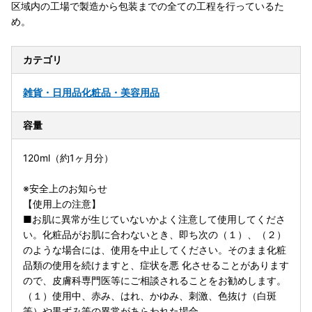
区域内の工場で製造から包装までの全ての工程を行っているた
め。
カテゴリ
雑貨・日用品
化粧品・美容用品
容量
120ml（約1ヶ月分）
※安全上のお知らせ
【使用上の注意】
■お肌に異常が生じていないかよく注意して使用してくださ
い。化粧品がお肌に合わないとき、即ち次の（１）、（２）
のような場合には、使用を中止してください。そのまま化粧
品類の使用を続けますと、症状を悪 化させることがあります
ので、皮膚科専門医等にご相談されることをお勧めします。
（１）使用中、赤み、はれ、かゆみ、刺激、色抜け（白斑
等）や黒ずみ等の異常があらわれた場合