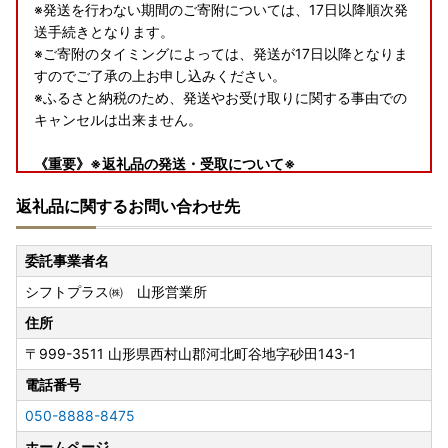
※発送を行わない期間のご寄附については、17日以降順次発
送手続きとなります。
※ご寄附のタイミングによっては、発送が17日以降となりま
すのでご了承の上お申し込みください。
※ふるさと納税のため、発送やお受け取りに関する事由での
キャンセルは出来ません。
《重要》※返礼品の発送・受取について※
・発送は、営業日に順次行いますが通常よりお時間を頂戴す
返礼品に関するお問い合わせ先
る場合がございます。
・発送は、事業元での準備ができ次第順次発送開始となりま
すので、日時指定ご希望の場合は配送業者へ直接お問い合わ
委託事業者名
せください。
シフトプラス㈱ 山形営業所
・連休中にお受け取りいただけず返送となった場合の再送は
行えませんのでご了承ください。
住所
〒999-3511
山形県西村山郡河北町谷地字砂田143-1
※お申込みの前に必ずご確認ください※
■寄付の申込について
電話番号
・寄附者様のご都合による寄附申込のキャンセルや返礼品の
050-8888-8475
変更等は出来ませんのであらかじめご了承ください。
ホームページ