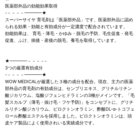
医薬部外品の効能効果取得
-－－－－━━━━★
スーパーサイヤ 育毛剤は「医薬部外品」です。医薬部外品に認め
られる効果・効能と有効成分が一定濃度で配合されています。
効能効果は、 育毛・薄毛・かゆみ・脱毛の予防、毛生促進・発毛
促進、ふけ、病後・産後の脱毛、養毛を取得しています。
★━━━━－－－－-
3つの厳選有効成分
-－－－－━━━━★
WOW MEDICALが厳選した３種の成分を配合。現在、主力の医薬
部外品の育毛剤の有効成分は、センブリエキス、グリチルリチン
酸ジカリウム、塩酸ジフェンヒドラミンの3種がメインです。「毛
髪スカルプ（薄毛・抜け毛・フケ予防)」をコンセプトに、グリチ
ルリチン酸ジカリウム、ピロクトンオラミン、酢酸DL-α‐トコフェ
ロール酢酸エステルを採用しました。ピロクトンオラミンは、頭
皮ケア製品によく使用されいる実績成分です。