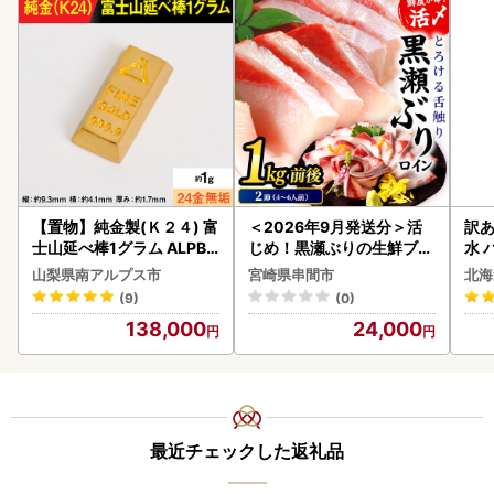
【置物】純金製(Ｋ２４) 富
＜2026年9月発送分＞活
訳あ
士山延べ棒1グラム ALPBK
じめ！黒瀬ぶりの生鮮ブリ
水 
180
ロイン2節（1.0kg前後）_
ク 
山梨県南アルプス市
宮崎県串間市
北海
K001-012-2609
付き
(9)
(0)
海の
138,000
24,000
司 
取り
料
最近チェックした返礼品