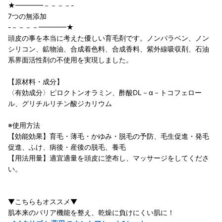
★━━━━－－－－-
7つの無添加
-－－－－━━━━★
頭皮の事を本当に考えた優しい育毛剤です。ノンパラベン、ノン
シリコン、鉱物油、合成着色料、合成香料、紫外線吸収剤、石油
系界面活性剤の不使用を実現しました。
【原材料・成分】
〈有効成分〉ピロクトンオラミン、酢酸DL－α－トコフェロー
ル、グリチルリチン酸ジカリウム
※使用方法
【効能効果】育毛・薄毛・かゆみ・脱毛の予防、毛生促進・発毛
促進、ふけ、病後・産後の脱毛、養毛
【用法用量】適宜適量を頭皮に塗布し、マッサージをしてくださ
い。
▼こちらもオススメ▼
肌本来のバリア機能を整え、乾燥に負けにくい肌に！