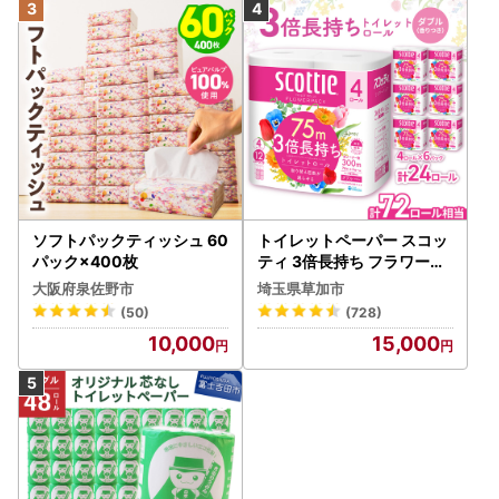
ソフトパックティッシュ 60
トイレットペーパー スコッ
パック×400枚
ティ 3倍長持ち フラワーパ
ック 4ロール×6P
大阪府泉佐野市
埼玉県草加市
(50)
(728)
10,000
15,000