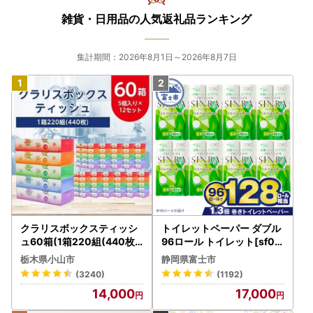
雑貨・日用品の人気返礼品ランキング
集計期間：2026年8月1日～2026年8月7日
クラリスボックスティッシ
トイレットペーパー ダブル
ュ60箱(1箱220組(440枚))
96ロール トイレット[sf00
(5個入り×12セット)【配送
1-012]
栃木県小山市
静岡県富士市
不可地域：離島・沖縄県】
(3240)
(1192)
【1256759】
14,000
17,000