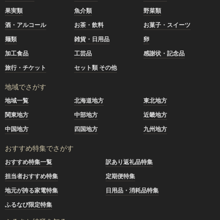
果実類
魚介類
野菜類
酒・アルコール
お茶・飲料
お菓子・スイーツ
麺類
雑貨・日用品
卵
加工食品
工芸品
感謝状・記念品
旅行・チケット
セット類 その他
地域でさがす
地域一覧
北海道地方
東北地方
関東地方
中部地方
近畿地方
中国地方
四国地方
九州地方
おすすめ特集でさがす
おすすめ特集一覧
訳あり返礼品特集
担当者おすすめ特集
定期便特集
地元が誇る家電特集
日用品・消耗品特集
ふるなび限定特集