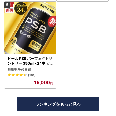
ビール PSB パーフェクトサ
ントリー 350ml×24本 ビ
ール
群馬県千代田町
(161)
15,000
ランキングをもっと見る