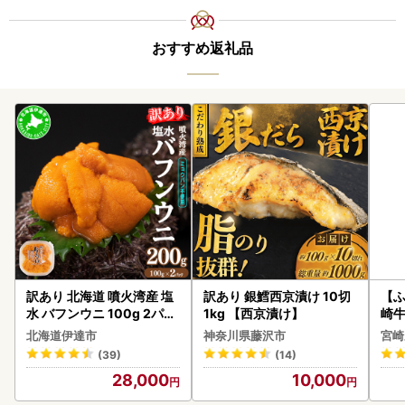
おすすめ返礼品
訳あり 北海道 噴火湾産 塩
訳あり 銀鱈西京漬け 10切
【ふ
水 バフンウニ 100g 2パッ
1kg 【西京漬け】
崎牛 
ク 計200g 《アフター保証
-VO
北海道伊達市
神奈川県藤沢市
宮崎
付き》うに ウニ 雲丹 海鮮
(39)
(14)
海の幸 魚介類 ウニ丼 お寿
28,000
10,000
司 濃厚 無添加 産地直送 お
取り寄せ 山村水産 送料無