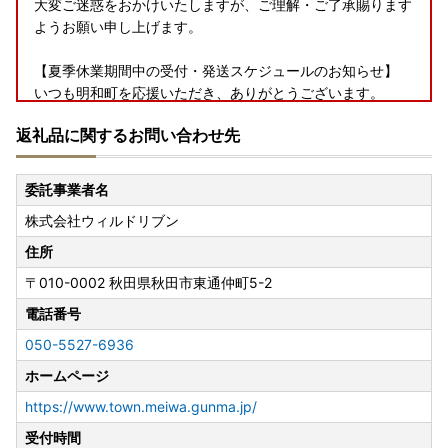
大変ご迷惑をおかけいたしますが、ご理解・ご了承賜ります
ようお願い申し上げます。
【夏季休業期間中の受付・発送スケジュールのお知らせ】
いつも明和町を応援いただき、ありがとうございます。
夏季休業期間中（8月8日～8月16日）、お問い合わせセンタ
返礼品に関するお問い合わせ先
ーはカレンダー通りにお休みをいただきます。
なお、返礼品は発送元事業者のお休みにより発送時期は異な
りますが、
委託事業者名
8月7日以降のお申し込みは8月17日以降の発送となる場合が
株式会社ウィルドリブン
ございます。
何卒ご了承くださいますようお願いいたします。
住所
〒010-0002
秋田県秋田市東通仲町5-2
電話番号
050-5527-6936
ホームページ
https://www.town.meiwa.gunma.jp/
受付時間