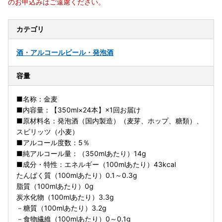
のお申込みはご遠慮ください。
カテゴリ
酒・アルコール
ビール・発泡酒
容量
■名称：金麦
■内容量：【350ml×24本】×1回お届け
■原材料名：発泡酒（国内製造）（麦芽、ホップ、糖類）、
スピリッツ（小麦）
■アルコール度数：5％
■純アルコール量：（350mlあたり）14g
■成分・特性：エネルギー（100mlあたり）43kcal
たんぱく質（100mlあたり）0.1～0.3g
脂質（100mlあたり）0g
炭水化物（100mlあたり）3.3g
－糖質（100mlあたり）3.2g
－食物繊維（100mlあたり）0～0.1g