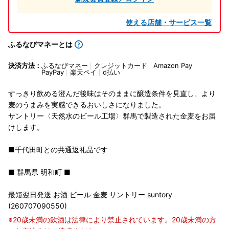
使える店舗・サービス一覧
ふるなびマネーとは
決済方法：
ふるなびマネー
クレジットカード
Amazon Pay
PayPay
楽天ペイ
d払い
すっきり飲める澄んだ後味はそのままに醸造条件を見直し、より
麦のうまみを実感できるおいしさになりました。
サントリー〈天然水のビール工場〉群馬で製造された金麦をお届
けします。
■千代田町との共通返礼品です
■ 群馬県 明和町 ■
最短翌日発送 お酒 ビール 金麦 サントリー suntory
(260707090550)
※20歳未満の飲酒は法律により禁止されています。20歳未満の方