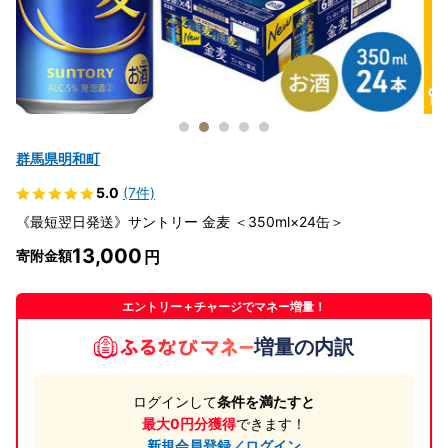
群馬県明和町
5.0
(7件)
《最短翌日発送》サントリー 金麦 ＜350ml×24缶＞
13,000
寄附金額
エントリー＋チャージでマネー増量！
増量の内訳
ログインして
条件を満たすと
最大0円分獲得
できます！
新規会員登録／ログイン