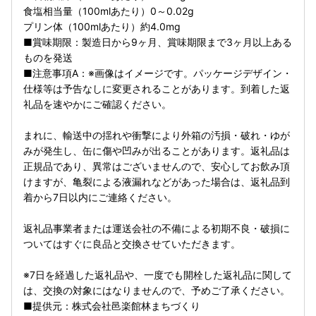
食塩相当量（100mlあたり）0～0.02g
プリン体（100mlあたり）約4.0mg
■賞味期限：製造日から9ヶ月、賞味期限まで3ヶ月以上ある
ものを発送
■注意事項A：※画像はイメージです。パッケージデザイン・
仕様等は予告なしに変更されることがあります。到着した返
礼品を速やかにご確認ください。
まれに、輸送中の揺れや衝撃により外箱の汚損・破れ・ゆが
みが発生し、缶に傷や凹みが出ることがあります。返礼品は
正規品であり、異常はございませんので、安心してお飲み頂
けますが、亀裂による液漏れなどがあった場合は、返礼品到
着から7日以内にご連絡ください。
返礼品事業者または運送会社の不備による初期不良・破損に
ついてはすぐに良品と交換させていただきます。
※7日を経過した返礼品や、一度でも開栓した返礼品に関して
は、交換の対象にはなりませんので、予めご了承ください。
■提供元：株式会社邑楽館林まちづくり