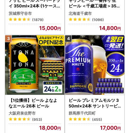
アサヒ ビール スーパードラ
キリンビール 一番搾り 生
イ 350ml×24本 (1ケース)
ビール ＜千歳工場産＞350
究極の辛口 ＜茨城工場＞ 缶
ml（24本）
茨城県守谷市
北海道千歳市
ビール Asahi superDRY お
(1879)
(1096)
酒
15,000
14,800
【1位獲得】ビール よなよ
ビール プレミアムモルツ 3
なエール 26本 ビール
50ml×24本 サントリービ
ール
大阪府泉佐野市
群馬県千代田町
(953)
(455)
18,000
17,000