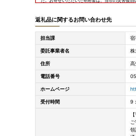
た。お寄せいただいた寄附金は、当市の災害復旧
皆様には、今後も一層のお力添えをいただきます
皆さまのご健勝を心からご祈念申し上げ、御礼の
返礼品に関するお問い合わせ先
宿毛市長 中平 富宏
担当課
宿
【年末年始の配送について】
委託事業者名
株
お礼の品の年内お届けのお申し込み期限はお礼の
は、必ず事前にお問い合わせください。
住所
高
年始は令和６年１月５日より順次発送を開始いた
欄に必ずご記載ください。
電話番号
05
ご記載やご連絡がなく、発送したお礼の品をお受
であらかじめご了承ください。
ホームページ
ht
◇ワンストップ特例申請書の郵送
受付時間
9
【郵便振替でのご寄附について】
実際にお支払いいただいてから事務局にて入金確認
【
がございます。
ご
令和５年１２月３１日２３時５９分までにお支払
領
い、ワンストップ特例にも対応いたします。