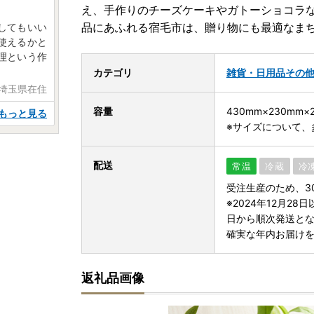
え、手作りのチーズケーキやガトーショコラ
品にあふれる宿毛市は、贈り物にも最適なま
してもいい
使えるかと
理という作
カテゴリ
雑貨・日用品
その
 埼玉県在住
容量
430mm×230mm×
もっと見る
※サイズについて、
配送
常温
冷蔵
冷
受注生産のため、3
※2024年12月2
日から順次発送と
確実な年内お届け
返礼品画像