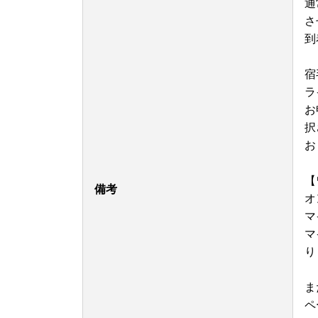
通
払込取扱票（振込用紙）は普通郵便でのお届けと
さ
くても１２月２２日までにお申し込みください。
到
【郵便振替以外のお支払い方法でのご寄附につい
原則、問題なく決済が完了した翌営業日に事務局
宿
令和５年１２月３１日２３時５９分までに決済が
ラ
ワンストップ特例にも対応いたします。
お
択
【ワンストップ特例申請書の返送先】
お
〒788-8686 高知県宿毛市希望ヶ丘１番地
宿毛市役所企画課 宛
【
備考
オ
ふるさと納税の対象となる地方団体の指定につい
マ
令和５年９月２８日、高知県宿毛市は総務大臣よ
マ
けました。指定期間は令和５年１０月１日から令
り
さと納税制度の趣旨に基づき、引き続き多くの皆
ま
ペ