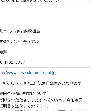
のため、有効に活用させていただきます。
ようお願い申し上げます。
言葉とさせていただきます。
毛市 ふるさと納税担当
式会社パンクチュアル
品ごとに異なります。確実な年内届けをご希望の場合
知県
します。お届けについてのご都合はお申し込み時の備考
0-1732-3057
け取りいただけなかった場合、再発送はできかねますの
tp://www.city.sukumo.kochi.jp/
：00から17：00※土日祝祭日は休みとなります。
できるまで、1週間から10日前後お時間がかかる場合
寄附金受領証明書について】
寄附をいただきましたすべての方へ、寄附金受
いいただいたご寄附は令和５年分のご寄附として取り扱
証明書を送付しております。