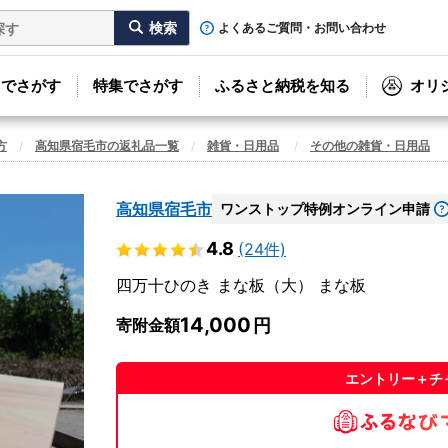
よくあるご質問・お問い合わせ
リでさがす
特集でさがす
ふるさと納税を知る
オリ
方
高知県宿毛市の返礼品一覧
雑貨・日用品
その他の雑貨・日用品
高知県宿毛市
ワンストップ特例オンライン申請
4.8
(24件)
四万十ひのき まな板（大） まな板
14,000
寄附金額
エントリー＋チ