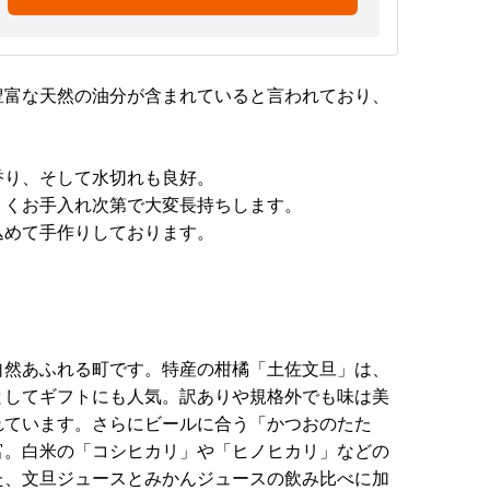
豊富な天然の油分が含まれていると言われており、
香り、そして水切れも良好。
くくお手入れ次第で大変長持ちします。
込めて手作りしております。
自然あふれる町です。特産の柑橘「土佐文旦」は、
としてギフトにも人気。訳ありや規格外でも味は美
れています。さらにビールに合う「かつおのたた
富。白米の「コシヒカリ」や「ヒノヒカリ」などの
た、文旦ジュースとみかんジュースの飲み比べに加