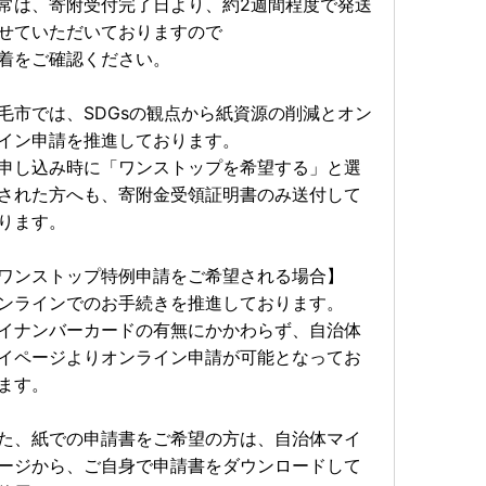
常は、寄附受付完了日より、約2週間程度で発送
なります。お手元に届くまでに数日かかりますので、遅
せていただいておりますので
着をご確認ください。
て】
で入金確認できます。
毛市では、SDGsの観点から紙資源の削減とオン
完了したご寄附は令和５年分のご寄附として取り扱い、
イン申請を推進しております。
申し込み時に「ワンストップを希望する」と選
された方へも、寄附金受領証明書のみ送付して
ります。
ワンストップ特例申請をご希望される場合】
ンラインでのお手続きを推進しております。
て
イナンバーカードの有無にかかわらず、自治体
り、『ふるさと納税の対象となる地方団体の指定』を受
イページよりオンライン申請が可能となってお
和６年９月３０日までです。今後におきましても、ふる
ます。
さまにご支援いただけますよう努めて参ります。
た、紙での申請書をご希望の方は、自治体マイ
ージから、ご自身で申請書をダウンロードして