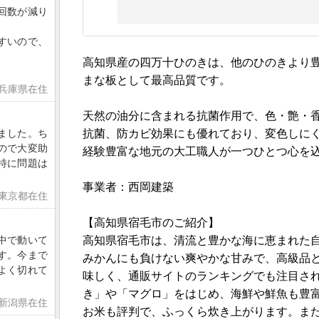
回数が減り
すいので、
高知県産の四万十ひのきは、他のひのきより
まな板として最高品質です。
 兵庫県在住
天然の油分に含まれる抗菌作用で、色・艶・
抗菌、防カビ効果にも優れており、変色しに
ました。ち
ので大変助
経験豊富な地元の大工職人が一つひとつ心を
特に問題は
事業者：西岡建築
 東京都在住
【高知県宿毛市のご紹介】
高知県宿毛市は、清流と豊かな海に恵まれた
中で動いて
す。今まで
みかんにも負けない爽やかな甘みで、高級品
よく切れて
味しく、通販サイトのランキングでも注目さ
き」や「マグロ」をはじめ、海鮮や鮮魚も豊
 新潟県在住
お米も評判で、ふっくら炊き上がります。ま