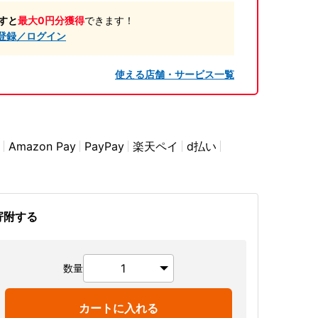
すと
最大0円分獲得
できます！
登録／ログイン
使える店舗・サービス一覧
Amazon Pay
PayPay
楽天ペイ
d払い
寄附する
数量
カートに入れる