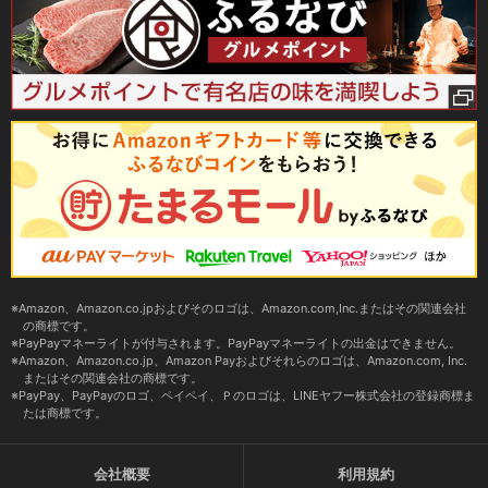
Amazon、Amazon.co.jpおよびそのロゴは、Amazon.com,Inc.またはその関連会社
の商標です。
PayPayマネーライトが付与されます。PayPayマネーライトの出金はできません。
Amazon、Amazon.co.jp、Amazon Payおよびそれらのロゴは、Amazon.com, Inc.
またはその関連会社の商標です。
PayPay、PayPayのロゴ、ペイペイ、Ｐのロゴは、LINEヤフー株式会社の登録商標ま
たは商標です。
会社概要
利用規約