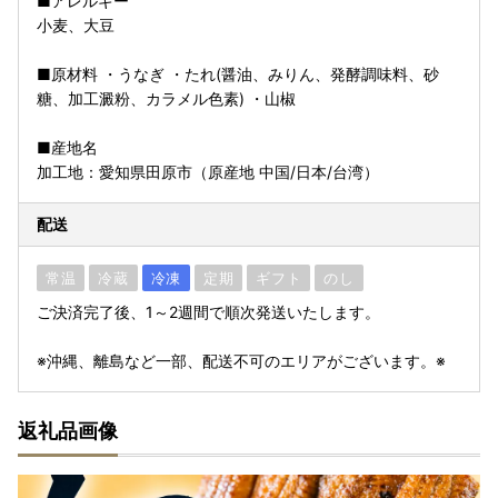
■アレルギー
小麦、大豆
■原材料 ・うなぎ ・たれ(醤油、みりん、発酵調味料、砂
糖、加工澱粉、カラメル色素) ・山椒
■産地名
加工地：愛知県田原市（原産地 中国/日本/台湾）
配送
常温
冷蔵
冷凍
定期
ギフト
のし
ご決済完了後、1～2週間で順次発送いたします。
※沖縄、離島など一部、配送不可のエリアがございます。※
返礼品画像