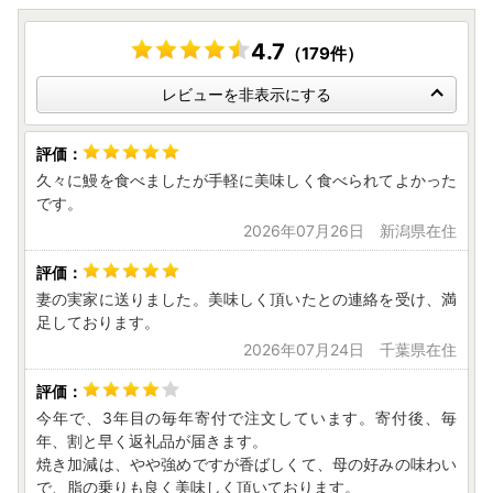
※12 月 31 日はお申込みが殺到します。システエラー等の理
由で年内に決済が完了しなかった場合でも寄附日を変更する
4.7
（179件）
ことはできません。あらかじめご承知おきください。
・市役所窓口でのお申込み（入金）は、12 月 26 日（金）正
レビューを非表示にする
午まで受付いたします。
久々に鰻を食べましたが手軽に美味しく食べられてよかった
〇年末年始における問い合わせについて
です。
令和 7 年 12 月 27 日（土）～令和 8 年 1 月 4 日（日）まで
2026年07月26日 新潟県在住
の間は閉庁のため、その間のメール、電話等の問い合わせに
つきましては、対応することができません。
妻の実家に送りました。美味しく頂いたとの連絡を受け、満
足しております。
〇寄附の締め切りについて
2026年07月24日 千葉県在住
令和７年分は、令和７年 12 月 31 日（水）のご寄附（決済
完了分）までとなります。
今年で、3年目の毎年寄付で注文しています。寄付後、毎
※12 月 31 日はお申込みが殺到します。
年、割と早く返礼品が届きます。
システエラー等の理由で年内に決済が完了しなかった場合で
焼き加減は、やや強めですが香ばしくて、母の好みの味わい
も寄附日を変更することはできません。あらかじめご承知お
で、脂の乗りも良く美味しく頂いております。