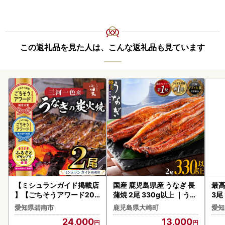
〇年末年始のワンストップ特例申請書の送付について
申請書送付を希望された方で、令和 7 年 12 月 25 日（木）
までのご寄附（決済完了分）については年内に発送いたしま
す。
12 月 26 日（金）から 31 日（水）までのご寄附（決済完了
この返礼品を見た人は、こんな返礼品も見ています
分）については、ご自身で申請書をダウンロードし必要事項
をご記入下さい。
ワンストップ特例申請書については、田原市のホームページ
からもダウンロードができます。
申請書送付先：〒444-1333
愛知県高浜市沢渡町 1-3-28 愛知県田原市ふるさと納税ワン
ストップ受付センター宛
※令和 7 年分は令和 8 年 1 月 13 日必着にて必要書類と共に
ご送付ください。
【ミシュランガイド掲載店
国産 鹿児島県産 うなぎ 長
最高
】【ごちそうアワード202
蒲焼 2尾 330g以上 ｜うな
3尾
〇オンラインワンストップ特例申請について
5 総合大賞】三河一色産う
ぎ 鰻
愛知県碧南市
鹿児島県大崎町
愛知
田原市では、マイナンバーカードをお持ちの方は、「ふるま
なぎの炭火焼 2尾 国産 冷
24,000
13,000
ど」にてオンラインワンストップをご申請いただけます。
蔵 簡単調理 職人 鰻 ウナギ