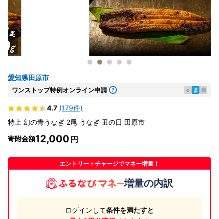
愛知県田原市
ワンストップ特例オンライン申請
e
ま
自
4.7
(179件)
特上 幻の青うなぎ 2尾 うなぎ 丑の日 田原市
12,000
寄附金額
エントリー＋チャージでマネー増量！
増量の内訳
ログインして
条件を満たすと