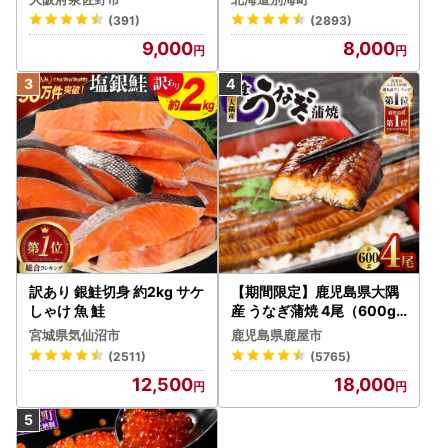
いただいた場合でもお受けすることが出来かねます。ご注意
冷凍 ）
(391)
(2893)
ください※
9,000
8,000
【返礼品に関するお問い合わせ先】
電話番号：0531-45-3330
受付時間：9:00-17:00 土日祝祭日は休みになります。
【ワンストップ特例制度のお問い合わせ先】
担当課 税務課 市民税係
電話番号：0531-23-3509
訳あり 銀鮭切身 約2kg サケ
【期間限定】鹿児島県大隅
■受領証明書及びワンストップ特例申請書のお届けについて
しゃけ 魚 鮭
産 うなぎ蒲焼 4尾（600g
入金確認後、注文内容確認画面の【注文者情報】に記載の住
） KN007-004-04-cp18
宮城県気仙沼市
鹿児島県鹿屋市
所にお送りいたします。
うなぎ 鰻 魚 惣菜 総菜
(2511)
(5765)
発送の時期は、2週間～1ヵ月以内を目途に、お礼の特産品と
は別にお送りいたします。(年末年始を除く)
12,500
18,000