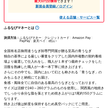
最大0円分獲得
できます！
新規会員登録／ログイン
使える店舗・サービス一覧
ふるなびマネーとは
決済方法：
ふるなびマネー
クレジットカード
Amazon Pay
PayPay
楽天ペイ
d払い
全国有名店御用達うなぎ卸専門問屋が贈る至高の青うなぎ
独自の基準による厳しい審査をクリアした国内外複数の契約養殖
場より厳選して仕入れをし、職人が１本ずつ最終チェックをした
活饅を熟練した職人が一本一本丁寧に焼き上げます。
さらにその中でも、国内において幻とも称される「青うなぎ」の
みをふるさと納税にてお届け。
食感・風味全てに自信のある最高のうなぎとなっております。
サイズは活鰻で240～260グラムのものを使用し、関西風の地焼き
でしっかり余分な脂を落とすため焼き上がりは1尾約150グラムに
なります。
焼き上げ後は鮮度を保持するため真空パックにてご用意。