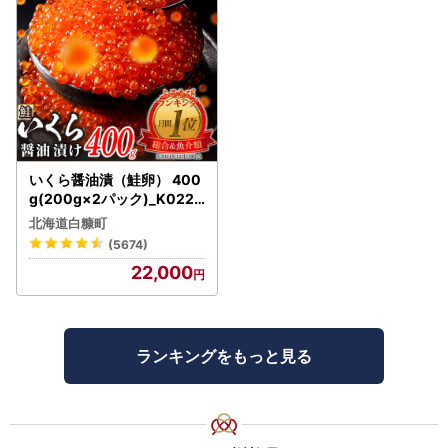
いくら醤油漬（鮭卵） 400
g(200g×2パック)_K022-
1676
北海道白糠町
(5674)
22,000
ランキングをもっと見る