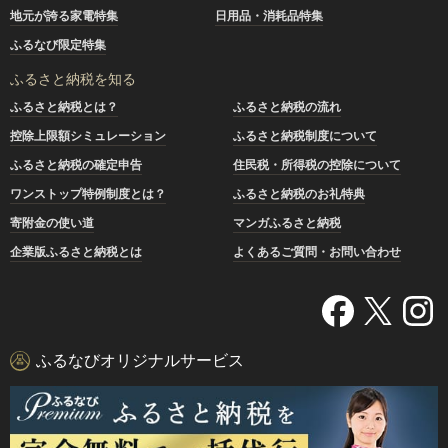
地元が誇る家電特集
日用品・消耗品特集
ふるなび限定特集
ふるさと納税を知る
ふるさと納税とは？
ふるさと納税の流れ
控除上限額シミュレーション
ふるさと納税制度について
ふるさと納税の確定申告
住民税・所得税の控除について
ワンストップ特例制度とは？
ふるさと納税のお礼特典
寄附金の使い道
マンガふるさと納税
企業版ふるさと納税とは
よくあるご質問・お問い合わせ
ふるなびオリジナルサービス