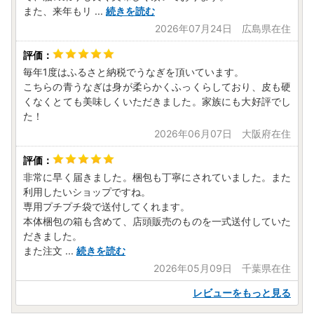
きください。
また、来年もリ
...
続きを読む
・市役所窓口でのお申込み（入金）は、12 月 26 日（金）正
2026年07月24日 広島県在住
午まで受付いたします。
毎年1度はふるさと納税でうなぎを頂いています。
〇年末年始における問い合わせについて
こちらの青うなぎは身が柔らかくふっくらしており、皮も硬
令和 7 年 12 月 27 日（土）～令和 8 年 1 月 4 日（日）まで
くなくとても美味しくいただきました。家族にも大好評でし
の間は閉庁のため、その間のメール、電話等の問い合わせに
た！
つきましては、対応することができません。
2026年06月07日 大阪府在住
年末のお問い合わせは、12 月 26 日(金)午後 5 時までにお願
いいたします。
非常に早く届きました。梱包も丁寧にされていました。また
利用したいショップですね。
専用プチプチ袋で送付してくれます。
〇寄附受領証明書の送付について
本体梱包の箱も含めて、店頭販売のものを一式送付していた
令和 7 年 12 月 25 日（木）までのご寄附（決済完了分）は
だきました。
年内に発送いたします。
また注文
...
続きを読む
12 月 26 日（金）から 31 日（水）までのご寄附（決済完了
2026年05月09日 千葉県在住
分）は、年明け１カ月以内に送付いたします。
レビューをもっと見る