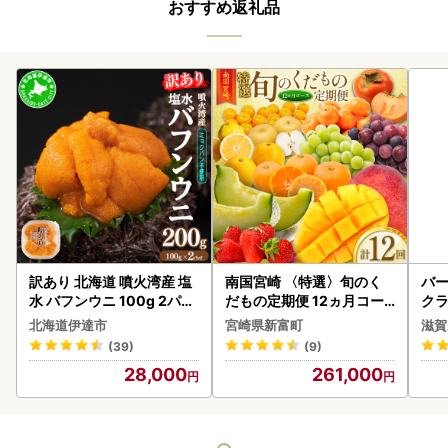
おすすめ返礼品
訳あり 北海道 噴火湾産 塩
南国宮崎 〈特選〉旬のく
バー
水 バフンウニ 100g 2パッ
だもの定期便 12ヵ月コー
クラ
ク 計200g 《アフター保証
ス【F84-25】
アボ
北海道伊達市
宮崎県新富町
滋賀
付き》うに ウニ 雲丹 海鮮
ン
(39)
(9)
海の幸 魚介類 ウニ丼 お寿
28,000
261,000
司 濃厚 無添加 産地直送 お
取り寄せ 山村水産 送料無
料