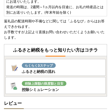
・申込状況により、通常の発送期日より遅れる場合もござい
にお送りいたします。
ますので予めご了承ください。
発送の時期は、2週間～1ヵ月以内を目途に、お礼の特産品とは
・天候、またはお受取人様のご都合により、荷物のお受取に
別にお送りいたします。(年末年始を除く)
遅延が生じた場合、一部の冷蔵商品につきましては、品質保
返礼品の配送時期や不備などに関しては「ふるなび」からはお答
持のため【冷凍】に切り替えて配送をさせていただきます。
えできかねます。
お手数ですが上記より直接お問い合わせいただくようお願いいた
※下記理由により、ご指定日・年内お届けが出来ない場合が
します。
ございます。予めご了承ください。
・年末年始の輸送需要増加による物量増加のため。
ふるさと納税をもっと知りたい方はコチラ
・大雪や荒天の影響による、高速道路等の交通規制や荷受け
の停止・配送遅延がある場合。
また 1 月 1 日から 1 月 9 日までの期間は指定日配達不可と
らくらく3ステップ
なります。ご注意ください。
ふるさと納税の流れ
※受取人様のご都合で受取が出来なかった場合の再発送は出
来ません。
控除上限額の限度額と目安
控除シミュレーション
〇寄附の締め切りについて
令和７年分は、令和７年 12 月 31 日（水）のご寄附（決済
レビュー
完了分）までとなります。