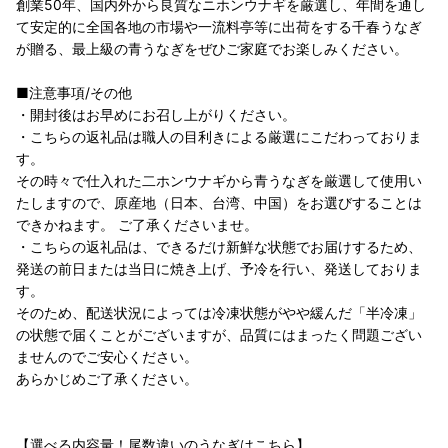
創業50年、国内外から良質なニホンウナギを厳選し、年間を通し
て安定的に全国各地の市場や一流料亭等に出荷をする千春うなぎ
が贈る、最上級の青うなぎをぜひご家庭でお楽しみください。
■注意事項/その他
・開封後はお早めにお召し上がりください。
・こちらの返礼品は職人の目利きによる厳選にこだわっておりま
す。
その時々で仕入れた二ホンウナギから青うなぎを厳選して使用い
たしますので、原産地（日本、台湾、中国）をお選びすることは
できかねます。 ご了承くださいませ。
・こちらの返礼品は、できるだけ新鮮な状態でお届けするため、
発送の前日または当日に焼き上げ、予冷を行い、発送しておりま
す。
そのため、配送状況によっては冷凍状態がやや緩んだ「半冷凍」
の状態で届くことがございますが、品質にはまったく問題ござい
ませんのでご安心ください。
あらかじめご了承ください。
【選べる内容量！尾数違いのうなぎはこちら】