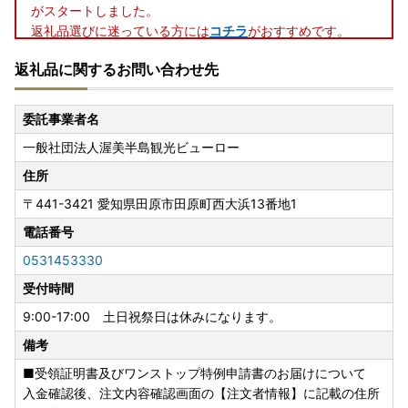
がスタートしました。
返礼品選びに迷っている方には
コチラ
がおすすめです。
返礼品に関するお問い合わせ先
──────────────────────────────────────
─────────────────
委託事業者名
〇返礼品のお届けについて
一般社団法人渥美半島観光ビューロー
年末年始の発送にについて
住所
12 月 18 日までに決済(入金)完了した場合は 12 月中に返礼
〒441-3421
愛知県田原市田原町西大浜13番地1
品事業者に対して出荷依頼をさせていただき、順次発送いた
します。
電話番号
事業者によって年内に発送する場合と年明けに発送する場合
0531453330
がございます。予めご了承ください。
受付時間
それ以降のご注文については原則 1 月に入ったら順次発送と
なります。
9:00-17:00 土日祝祭日は休みになります。
備考
※年内お届けの商品につきましてはその限りではございませ
ん。
■受領証明書及びワンストップ特例申請書のお届けについて
・年末年始の発送は事業者により異なります。
入金確認後、注文内容確認画面の【注文者情報】に記載の住所