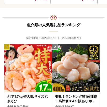
たれ ギフト 贈り物 ご褒美
申請に必要な寄附番号等は寄附完了後に田原市から届く寄附
蒲焼き うな重 ひつまぶし
完了メールをご覧ください。
人気 高リピート 創業大正
九年 日本料理 小伴天 ESS
──────────────────────────────────────
Eふるさとグランプリ金賞
魚介類の人気返礼品ランキング
─────────────────
受賞 H007-100
【お礼の品のお届けについて】
集計期間：2026年8月1日～2026年8月7日
【重要】ご依頼をいただき出荷準備が開始された後のお届け
先変更はお承りできません。
「発送完了メール」に記載されたお荷物番号をもとに、直接
配送業者にお問い合わせください。
配送期日は、あくまで目安です。
同日にお申込いただいた場合でも、発送の準備の状況によ
り、別々に配送される場合がございます。
梱包破損の状態で届いた場合は、配送業者までご連絡くださ
い。
※1月1日～10日は指定日配送をお受けできません。ご了承く
えび 1.7kg 特大5Lサイズ む
御礼！ランキング第1位獲得
ださい。※
きえび
！高評価★4.9 訳あり ホタ
※指定日配送を受付していない返礼品は、備考欄等にご記入
テ 400g（ほたて 帆立 貝柱
大阪府泉佐野市
北海道別海町