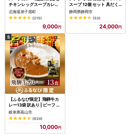
チキンレッグスープカレー
スープ 12個 セット 具だく
4個 3739
さんスープ 朝食 惣菜 国産
北海道弟子屈町
静岡県静岡市
野菜 常温保存
(215)
(53)
9,000
24,000
【ふるなび限定】飛騨牛カ
レー13袋 訳あり | ビーフ レ
トルト 訳あり DC006-CP
岐阜県高山市
01 FN-Limited-VO
(634)
10,000