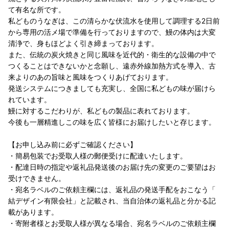
て有名な所です。
私どものうなぎは、この清らかな伏流水を使用して調理する2日前
から専用の活メ場で準備を行っておりますので、鰻の体内は大変
清浄で、身もほどよく引き締まっております。
また、伝統の炭火焼きと同じ風味を近代的・衛生的な設備の中で
つくることはできないかと念願し、遠赤外線加熱方式を導入、古
来よりのあの旨味と風味をつくりあげております。
発送システムにつきましても充実し、全国に私どもの味が届けら
れています。
鰻に対するこだわりが、私どもの製品に表れております。
今後も一層精進しこの味を広く皆様にお届けしたいと存じます。
【お申し込み前に必ずご確認ください】
・簡易包装でお受取人様の郵便受けに配達いたします。
・配達日時の指定や返礼品発送後のお届け先の変更のご要望はお
受けできません。
・宛名ラベルのご依頼主欄には、返礼品の発送手配をおこなう「
結デザイン有限会社」と記載され、当自治体の返礼品と分かる記
載があります。
・寄附者様とお受取人様が異なる場合、宛名ラベルのご依頼主欄