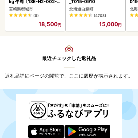
kg 牛肉〔18E-N2-002-1
_T015-0910
019
kg-S4A6-CF〕
宮崎県都城市
北海道白糠町
北海
(8)
(4708)
18,500
15,000
最近チェックした返礼品
返礼品詳細ページの閲覧で、ここに履歴が表示されます。