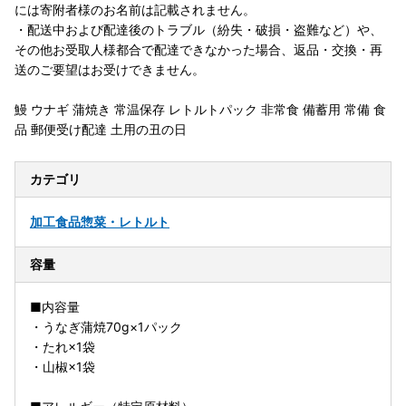
には寄附者様のお名前は記載されません。
・配送中および配達後のトラブル（紛失・破損・盗難など）や、
その他お受取人様都合で配達できなかった場合、返品・交換・再
送のご要望はお受けできません。
鰻 ウナギ 蒲焼き 常温保存 レトルトパック 非常食 備蓄用 常備 食
品 郵便受け配達 土用の丑の日
カテゴリ
加工食品
惣菜・レトルト
容量
■内容量
・うなぎ蒲焼70g×1パック
・たれ×1袋
・山椒×1袋