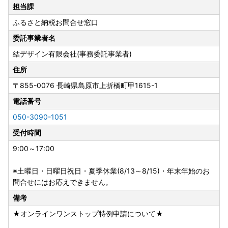
・お受け取り日指定はできません。
担当課
・長期ご不在でお受取不可の期間がございましたら、必ず備
ふるさと納税お問合せ窓口
考欄に「不在:○○」とご記入ください。
・返礼品送付先ご住所の誤り等のお申込内容不備や、受取人
委託事業者名
様のご都合により返礼品がお届けできない場合、再送はいた
結デザイン有限会社(事務委託事業者)
しません。また寄附金の返金もいたしかねます。
・手配状況次第では返礼品送付先ご住所の変更ができない場
住所
合があります。また転送する場合は転送料金(受取人着払い)
〒855-0076
長崎県島原市上折橋町甲1615-1
が発生しますので、ご了承ください。
電話番号
・「のし」可の返礼品を除き、のしの対応はいたしかねま
す。
050-3090-1051
・配送業者の指定はいたしかねます。また返礼品によって異
受付時間
なります。
・事前に出荷日のご案内は行っておりません。また、ご要望
9:00～17:00
をいただいても対応いたしかねます。
・返礼品をお届けする際の配送伝票について、ご依頼主には
※土曜日・日曜日祝日・夏季休業(8/13～8/15)・年末年始のお
ご寄附者様のお名前が入ります。変更はいたしかねますので
問合せにはお応えできません。
ご了承ください。
備考
・お受取人様の郵便受けにお届けする返礼品（メール便）に
★オンラインワンストップ特例申請について★
つきましては、依頼主様のお名前は配送伝票に印字されませ
ん。なお、ふるさと納税の記載が入りますのでご了承くださ