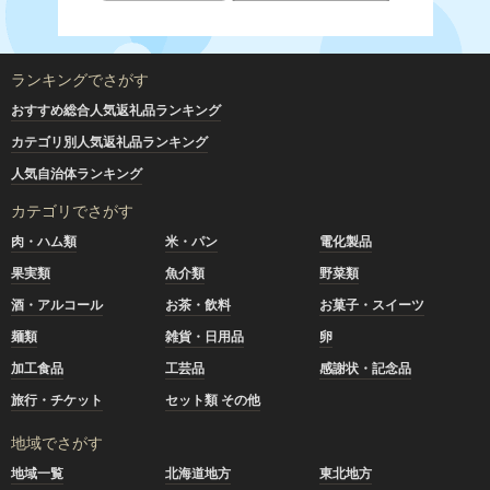
ランキングでさがす
おすすめ総合人気返礼品ランキング
カテゴリ別人気返礼品ランキング
人気自治体ランキング
カテゴリでさがす
肉・ハム類
米・パン
電化製品
果実類
魚介類
野菜類
酒・アルコール
お茶・飲料
お菓子・スイーツ
麺類
雑貨・日用品
卵
加工食品
工芸品
感謝状・記念品
旅行・チケット
セット類 その他
地域でさがす
地域一覧
北海道地方
東北地方