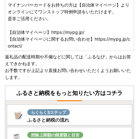
マイナンバーカードをお持ちの方は【自治体マイページ】より
い。
オンラインにてワンストップ特例申請をいただけます。
・複数の返礼品を選択頂いた場合、個別発送になることもご
是非ご活用ください。
ざいます。
・返礼品に不具合がある場合、お受け取り後、早急にご連絡
【自治体マイページ】https://mypg.jp/
ください。経過しすぎると対応できません。
【自治体マイページに関するお問い合わせ】https://mypg.jp/c
・カラーやサイズ、種類などを選択する返礼品について、ご
ontact/
希望がある場合は必ず備考欄に記入いただきますようお願い
いたします。
返礼品の配送時期や不備などに関しては「ふるなび」からはお答
・返礼品の送付は、吉田町外にお住まいの方に限らせていた
えできかねます。
だきます。
お手数ですが上記より直接お問い合わせいただくようお願いいた
します。
★個人情報について
吉田町ふるさと納税事業の範囲内で各種委託業者に情報提供
ふるさと納税をもっと知りたい方はコチラ
します。
・ふるさと納税事務処理、申請書類の各種手続きのため
・お礼の品発送のため
らくらく3ステップ
・お問い合わせ回答、履歴管理、サービス向上のため
ふるさと納税の流れ
・ふるさと納税のカタログ、メールマガジン、資料の送付、
その他サービスの提供のため
控除上限額の限度額と目安