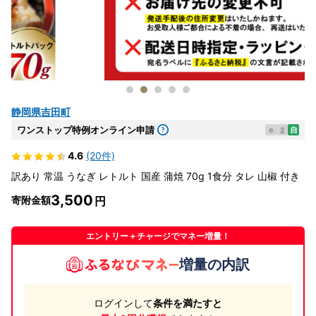
静岡県吉田町
ワンストップ特例オンライン申請
e
ま
自
4.6
(20件)
訳あり 常温 うなぎ レトルト 国産 蒲焼 70g 1食分 タレ 山椒 付き
3,500
寄附金額
エントリー＋チャージでマネー増量！
増量の内訳
ログインして
条件を満たすと