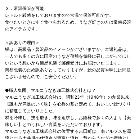
３．常温保管が可能
レトルト殺菌をしておりますので常温で保管可能です。
食べたいときにすぐ食べられるため、うなぎ好きの方は常備必須
のアイテムです。
＜訳ありの理由＞
鰻は、高級品・贅沢品のイメージがございますが、本返礼品は、
一人でも多くの方に国産のうなぎ蒲焼を気軽に召し上がってほし
いという想いから簡易包装で郵便受けにお届けいたします。
簡易包装のため訳ありとしておりますが、鰻の品質や味には問題
ございませんので、ご安心ください。
●職人集団、マルニうなぎ加工株式会社とは？
マルニうなぎ加工株式会社は、昭和23年（1948年）の創業以来、
【誰もが満足のいく味】を心得の基と定めて、おいしい鰻づくり
に精進してまいりました。
材を吟味し、技を磨き、味を追求し、お陰様で多くの人より【美
味しい】とのうれしい言葉をいただいております。
マルニうなぎ加工株式会社の位置する吉田町は、南アルプスを源
流とする大井川の伏流水が豊富に流れ、昔からうなぎの産地とし