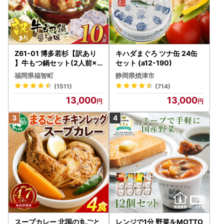
Z61-01 博多若杉【訳あり
キハダまぐろ ツナ缶 24缶
】牛もつ鍋セット(2人前×5
セット (a12-190)
) 10人前 もつ鍋
福岡県福智町
静岡県焼津市
(1511)
(714)
13,000
13,000
スープカレー 北国の丸ごと
レンジで1分 野菜をMOTTO