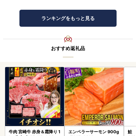
ランキングをもっと見る
おすすめ返礼品
牛肉 宮崎牛 赤身＆霜降り 1
エンペラーサーモン 900g
鮭 