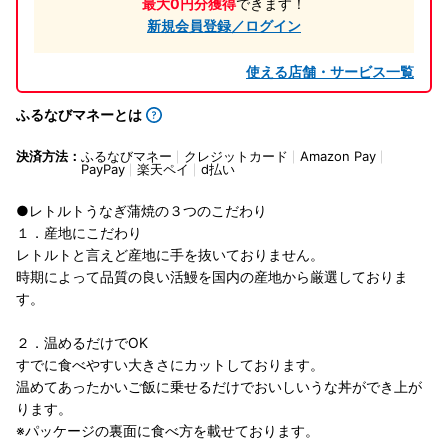
最大0円分獲得
できます！
新規会員登録／ログイン
使える店舗・サービス一覧
ふるなびマネーとは
決済方法：
ふるなびマネー
クレジットカード
Amazon Pay
PayPay
楽天ペイ
d払い
●レトルトうなぎ蒲焼の３つのこだわり
１．産地にこだわり
レトルトと言えど産地に手を抜いておりません。
時期によって品質の良い活鰻を国内の産地から厳選しておりま
す。
２．温めるだけでOK
すでに食べやすい大きさにカットしております。
温めてあったかいご飯に乗せるだけでおいしいうな丼ができ上が
ります。
※パッケージの裏面に食べ方を載せております。