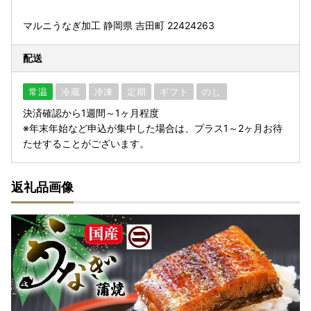
マルニうなぎ加工 静岡県 吉田町 22424263
配送
常温
冷蔵
冷凍
定期
ギフト
のし
決済確認から1週間～1ヶ月程度
※年末年始など申込が集中した場合は、プラス1～2ヶ月お待
たせすることがございます。
返礼品画像