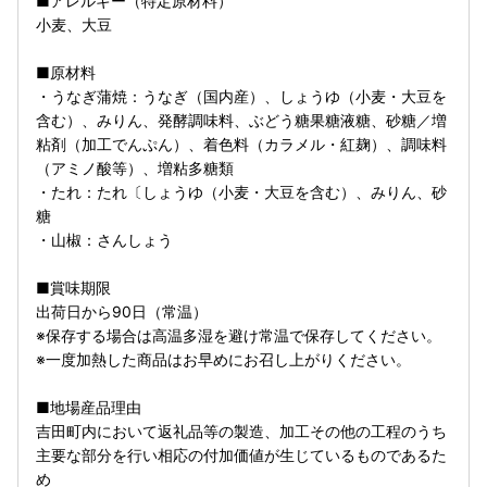
■アレルギー（特定原材料）
小麦、大豆
■原材料
・うなぎ蒲焼：うなぎ（国内産）、しょうゆ（小麦・大豆を
含む）、みりん、発酵調味料、ぶどう糖果糖液糖、砂糖／増
粘剤（加工でんぷん）、着色料（カラメル・紅麹）、調味料
（アミノ酸等）、増粘多糖類
・たれ：たれ〔しょうゆ（小麦・大豆を含む）、みりん、砂
糖
・山椒：さんしょう
■賞味期限
出荷日から90日（常温）
※保存する場合は高温多湿を避け常温で保存してください。
※一度加熱した商品はお早めにお召し上がりください。
■地場産品理由
吉田町内において返礼品等の製造、加工その他の工程のうち
主要な部分を行い相応の付加価値が生じているものであるた
め