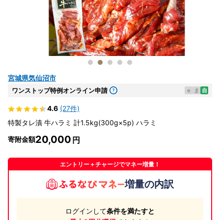
宮城県気仙沼市
ワンストップ特例オンライン申請
e
ま
自
4.6
(27件)
特製タレ漬 牛ハラミ 計1.5kg(300g×5p) ハラミ
20,000
寄附金額
エントリー＋チャージでマネー増量！
増量の内訳
ログインして
条件を満たすと