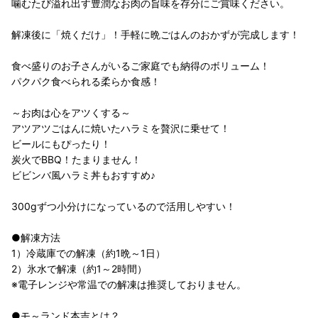
噛むたび溢れ出す豊潤なお肉の旨味を存分にご賞味ください。
解凍後に「焼くだけ」！手軽に晩ごはんのおかずが完成します！
食べ盛りのお子さんがいるご家庭でも納得のボリューム！
パクパク食べられる柔らか食感！
～お肉は心をアツくする～
アツアツごはんに焼いたハラミを贅沢に乗せて！
ビールにもぴったり！
炭火でBBQ！たまりません！
ビビンバ風ハラミ丼もおすすめ♪
300gずつ小分けになっているので活用しやすい！
●解凍方法
1）冷蔵庫での解凍（約1晩～1日）
2）氷水で解凍（約1～2時間）
※電子レンジや常温での解凍は推奨しておりません。
●モ～ランド本吉とは？