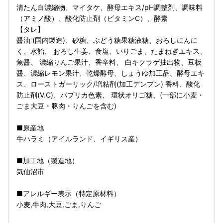
清たん白濃縮物、マイタケ、酵母エキス/pH調整剤、調味料
（アミノ酸）、酸化防止剤（ビタミンC）、酵素
【タレ】
醤油 (国内製造)、砂糖、ぶどう糖果糖液糖、おろしにんに
く、水飴、 おろし生姜、食塩、いりごま、たまねぎエキス、
魚醤、 濃縮りんご果汁、香辛料、 白キクラゲ抽出物、豆板
醤、濃縮レモン果汁、乾燥酵母、しょうゆ加工品、酵母エキ
ス、ローストガーリック/増粘剤(加工デンプン) 香料、酸化
防止剤(V.C)、パプリカ色素、 環状オリゴ糖、(一部に小麦・
ごま大豆・豚肉・りんごを含む)
■原産地
牛ハラミ（アイルランド、イギリス産）
■加工地（製造地）
気仙沼市
■アレルギー表示（特定原材料）
小麦,牛肉,大豆,ごま,りんご