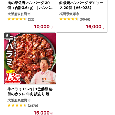
肉の泉佐野 ハンバーグ 30
鉄板焼ハンバーグ デミソー
個（合計3.6kg）｜ハンバ
ス 20個【A6-028】
ーグ 訳あり 黒毛和牛×なに
大阪府泉佐野市
福岡県飯塚市
わポーク
(22)
(5546)
10,000
16,000
牛ハラミ 1.3kg｜1位獲得 秘
伝の赤タレ 牛肉 訳あり 焼
肉 BBQ
大阪府泉佐野市
(2479)
15,000