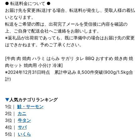
● 転送料金について ●
お届け先を変更(転送)する場合、転送料が発生し、受取人様の着払
いとなります。
転送をご希望の際は、出荷完了メールを受信後に内容を確認の
上、ご自身で配送会社へご連絡をお願いします。
※返礼品が出荷前であっても、既に準備中の場合はお届け先の変更
はできかねます。予めご了承ください。
[牛肉 肉 焼肉 ハラミ はらみ サガリ タレ BBQ おすすめ 焼き肉 焼
肉セット 焼肉用 小分け 冷凍]
※2024年12月31日時点 累計申込み 8,500件突破(900g/1.5kg合
計)
▼
人気カテゴリランキング
1位｜
鮭・サーモン
2位｜
カニ
3位｜
牛タン
4位｜
サバ
5位｜
いくら