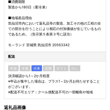
■消費期限
製造から180日（要冷凍）
■地場産品理由
気仙沼市内において返礼品等の製造、加工その他の工程の全
ての部分を行うことにより相応の付加価値が生じているもの
であるため。（告示第５条第３号に該当）
モ～ランド 宮城県 気仙沼市 20563342
配送
常温
冷蔵
冷凍
定期
ギフト
のし
決済確認から1～2か月程度
※申込が集中した場合は、プラス1～2か月お待たせすること
がございます。
※配送不可エリア：クール便配送不可の一部離島や地域
返礼品画像