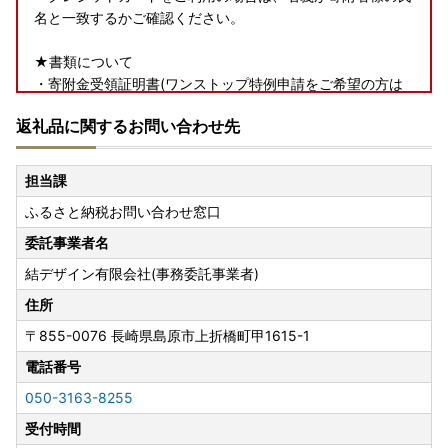
名と一致するかご確認ください。
★書類について
・寄附金受領証明書(ワンストップ特例申請をご希望の方は
申請書類を含む)は、返礼品とは別で郵送いたします。
返礼品に関するお問い合わせ先
★返礼品について
・お受け取り日の指定はできかねます。
担当課
・長期ご不在でお受取不可の期間がございましたら、必ず備
ふるさと納税お問い合わせ窓口
考欄に「不在:○○」とご記入ください。
・お申込内容の不備（住所誤り等）や、受取人様のご都合に
委託事業者名
より返礼品がお届けできない場合、再送および寄附金の返金
結デザイン有限会社(事務委託事業者)
はできかねます。
・手配状況次第では返礼品送付先の変更ができない場合があ
住所
ります。また転送する場合は転送料金(受取人着払い)が発生
〒855-0076
長崎県島原市上折橋町甲1615-1
します。
電話番号
・「のし」可の返礼品を除き、のしの対応はできかねます。
・配送業者の指定はできかねます。また返礼品によって異な
050-3163-8255
ります。
受付時間
・出荷日の事前案内は行っておりません。また、ご要望をい