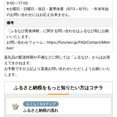
ただいても対応できかねます。
9:00～17:00
・返礼品をお届けする際の配送伝票について、ご依頼主名は
※土曜日・日曜日・祝日・夏季休業（8/13～8/15）・年末年始
寄附者様のお名前が入ります。変更はできかねます。
のお問い合わせにはお応え出来ません。
・郵便受けにお届けする返礼品（メール便）につきまして
備考
は、ご依頼主名は配送伝票に印字されません。なお、ふるさ
「ふるなび美食体験」に関する問い合わせはふるなび宛にお願
と納税の記載が入りますのでご了承ください。
いいたします。
・複数の返礼品をお選びいただいた場合、個別発送となる場
お問い合わせフォーム：https://furunavi.jp/FAQ/Contact/Mem
合があります。
ber/
・返礼品に不具合がある場合、お受け取り後、3日以内にご
連絡ください。
返礼品の配送時期や不備などに関しては「ふるなび」からはお答
・返礼品の送付は、気仙沼市外にお住まいの方に限らせてい
えできかねます。
ただきます。
お手数ですが上記より直接お問い合わせいただくようお願いいた
します。
★プライバシーについて
寄附者様からいただいた個人情報は、商品の発送とご連絡、
ふるさと納税をもっと知りたい方はコチラ
お問い合わせ対応、ならびに寄附者様へ向けた気仙沼市のふ
るさと納税に関する情報提供に使用させていただきます。
当市が責任をもって安全に蓄積・保管し、第三者に譲渡・提
らくらく3ステップ
供することはございません。
ふるさと納税の流れ
また、上記の手段としては、電子メールの配信やパンフレッ