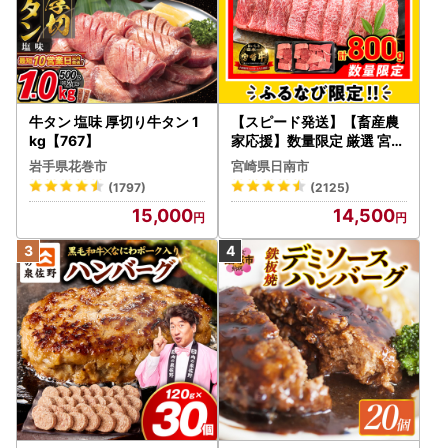
牛タン 塩味 厚切り牛タン 1
【スピード発送】【畜産農
kg【767】
家応援】数量限定 厳選 宮崎
牛 赤身 焼肉 計800g FN-Li
岩手県花巻市
宮崎県日南市
mited-PR_BDV5-26-2W
(1797)
(2125)
15,000
14,500