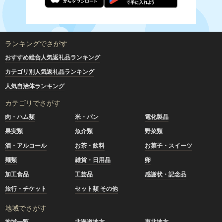
ランキングでさがす
おすすめ総合人気返礼品ランキング
カテゴリ別人気返礼品ランキング
人気自治体ランキング
カテゴリでさがす
肉・ハム類
米・パン
電化製品
果実類
魚介類
野菜類
酒・アルコール
お茶・飲料
お菓子・スイーツ
麺類
雑貨・日用品
卵
加工食品
工芸品
感謝状・記念品
旅行・チケット
セット類 その他
地域でさがす
地域一覧
北海道地方
東北地方