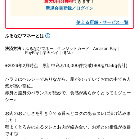
最大0円分獲得
できます！
新規会員登録／ログイン
使える店舗・サービス一覧
ふるなびマネーとは
決済方法：
ふるなびマネー
クレジットカード
Amazon Pay
PayPay
楽天ペイ
d払い
※2026年2月時点 累計申込み13,000件突破(900g/1.5kg合計)
ハラミはヘルシーでありながら、脂がのっていてお肉の中でも人
気が高い部位。
赤身と脂身のバランスが絶妙で、食感が柔らかくとってもジュー
シー♪
お肉のおいしさを引き立てる旨みとコクのあるタレに漬け込みま
した！
程よくとろみのあるタレとお肉が絡み合い、お米との相性が抜群
です◎