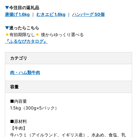
▼
今注目の返礼品
唐揚げ 1.6kg
｜
むきエビ 1.6kg
｜
ハンバーグ 50個
▼
迷ったらこちら
★
有効期限なし
★
後からゆっくり選べる
『ふるなびカタログ』
カテゴリ
肉・ハム類
牛肉
容量
■内容量
1.5kg（300g×5パック）
■原材料
【牛肉】
牛ハラミ（アイルランド、イギリス産）、水あめ、食塩、乳