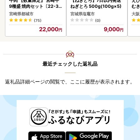
牛肉 【数量限定】 宮崎牛
【ねぎとろ】7日以内発送
えび
9種盛 焼肉セット〔22-31
ねぎとろ 500g(100g×5)
む
-006-600g〕都城 イチオ
宮崎県都城市
宮城県塩竈市
大阪
シ!! 牛肉
(75)
(0)
22,000
9,000
最近チェックした返礼品
返礼品詳細ページの閲覧で、ここに履歴が表示されます。