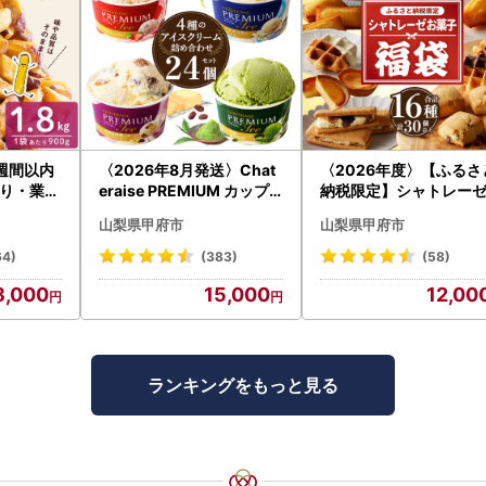
週間以内
〈2026年8月発送〉Chat
〈2026年度〉【ふるさ
り・業務
eraise PREMIUM カップ
納税限定】シャトレー
棒セット
アイス 詰合せ 4種 24個 ア
気お菓子勢ぞろい!! お
山梨県甲府市
山梨県甲府市
袋) p8-1
イス
福箱 シャトレーゼ
64)
(383)
(58)
8,000
15,000
12,00
ランキングをもっと見る