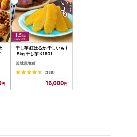
と
干し芋 紅はるか 干しいも 1
ゼ人
.5kg 干し芋 K1801
菓子
茨城県境町
(338)
0
16,000