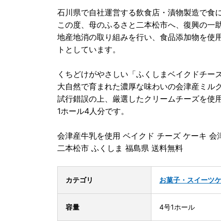
石川県で自社運営する飲食店・漬物製造で食に
この度、母のふるさと二本松市へ、復興の一
地産地消の取り組みを行い、食品添加物を使
トとしています。
くちどけがやさしい「ふくしまベイクドチー
大自然で育まれた濃厚な味わいの会津産ミル
試行錯誤の上、厳選したクリームチーズを使
1ホール4人分です。
会津産牛乳を使用 ベイクド チーズ ケーキ 会津
二本松市 ふくしま 福島県 送料無料
カテゴリ
お菓子・スイーツ
容量
4号1ホール