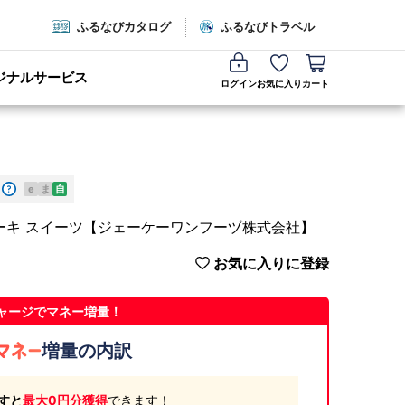
ふるなびカタログ
ふるなびトラベル
ジナルサービス
ログイン
お気に入り
カート
e
ま
自
ケーキ スイーツ【ジェーケーワンフーヅ株式会社】
お気に入りに登録
ャージでマネー増量！
増量の内訳
すと
最大0円分獲得
できます！