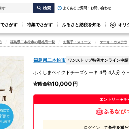
よくあるご質問・お問い合わせ
リでさがす
特集でさがす
ふるさと納税を知る
オリ
方
福島県二本松市の返礼品一覧
お菓子・スイーツ
ケーキ・カステラ
福島県二本松市
ワンストップ特例オンライン申請
ふくしまベイクドチーズケーキ 4号 4人分 
10,000
寄附金額
エントリー＋チ
ログインして
条件を満た