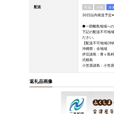
配送
常温
冷蔵
冷
30日以内発送予定
●一部離島地域へ
下記の配送不可地
ださい。
【配送不可地域(沖
沖縄県：全地域
伊豆諸島：青ヶ島
式根島
小笠原諸島：小笠
返礼品画像