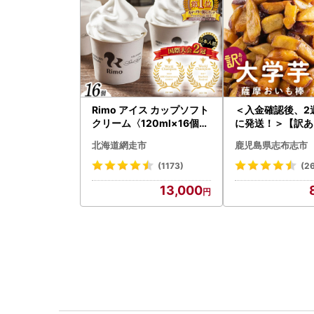
Rimo アイス カップソフト
＜入金確認後、2
クリーム〈120ml×16個〉
に発送！＞【訳あ
ABA002 | アイス
用】薩摩おいも
北海道網走市
鹿児島県志布志市
計1.8kg(900g×2
42-2w
(1173)
(2
13,000