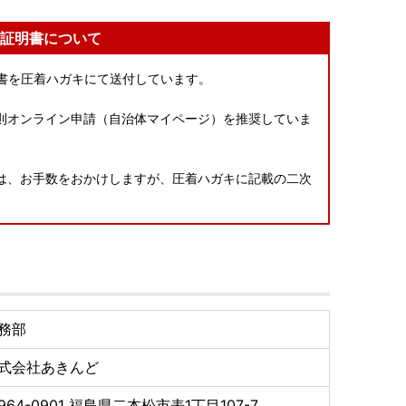
証明書について
明書を圧着ハガキにて送付しています。
則オンライン申請（自治体マイページ）を推奨していま
は、お手数をおかけしますが、圧着ハガキに記載の二次
務部
式会社あきんど
964-0901
福島県二本松市表1丁目107-7