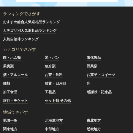
ランキングでさがす
おすすめ総合人気返礼品ランキング
カテゴリ別人気返礼品ランキング
人気自治体ランキング
カテゴリでさがす
肉・ハム類
米・パン
電化製品
果実類
魚介類
野菜類
酒・アルコール
お茶・飲料
お菓子・スイーツ
麺類
雑貨・日用品
卵
加工食品
工芸品
感謝状・記念品
旅行・チケット
セット類 その他
地域でさがす
地域一覧
北海道地方
東北地方
関東地方
中部地方
近畿地方