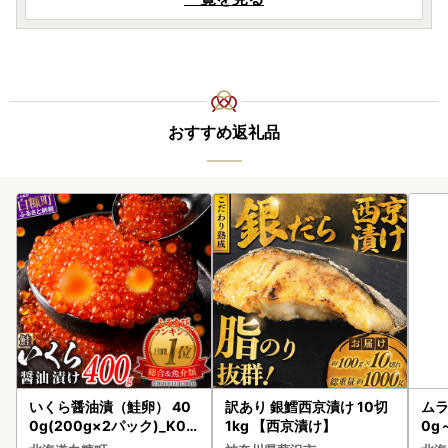
おすすめ返礼品
いくら醤油漬（鮭卵） 40
訳あり 銀鱈西京漬け 10切
ムラ
0g(200g×2パック)_K02
1kg 【西京漬け】
0g
2-1676