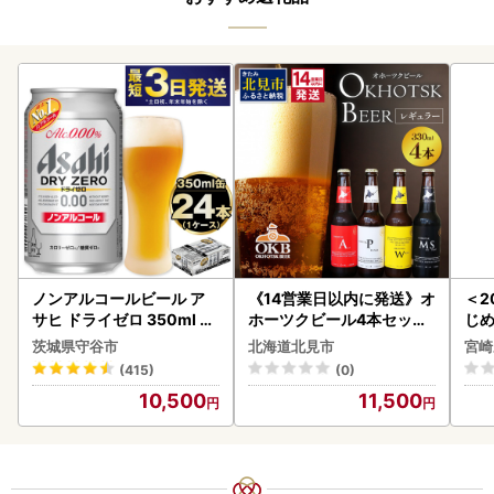
ノンアルコールビール ア
《14営業日以内に発送》オ
＜2
サヒ ドライゼロ 350ml 24
ホーツクビール4本セット
じ
本 ノンアル ビール asashi
( 飲料 飲み物 お酒 ビール
ロイ
茨城県守谷市
北海道北見市
宮崎
守谷市
クラフトビール 瓶ビール
K00
(415)
(0)
贈答 ギフト 贈り物 お中元
10,500
11,500
御中元 お歳暮 御歳暮 お祝
い プレゼント モルトビー
ル 麦芽100% 熨斗 のし )【
028-0064】