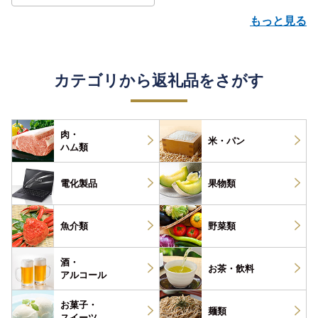
もっと見る
カテゴリから返礼品をさがす
肉・
米・パン
ハム類
電化製品
果物類
魚介類
野菜類
酒・
お茶・
飲料
アルコール
お菓子・
麺類
スイーツ