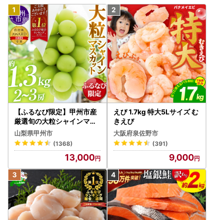
【ふるなび限定】甲州市産
えび 1.7kg 特大5Lサイズ む
厳選旬の大粒シャインマス
きえび
カット 約1.3kg 2～3房【2
山梨県甲州市
大阪府泉佐野市
026年発送】（MG）B12-
(1368)
(391)
472 FN-Limited-VO シャ
13,000
9,000
インマスカット フルーツ