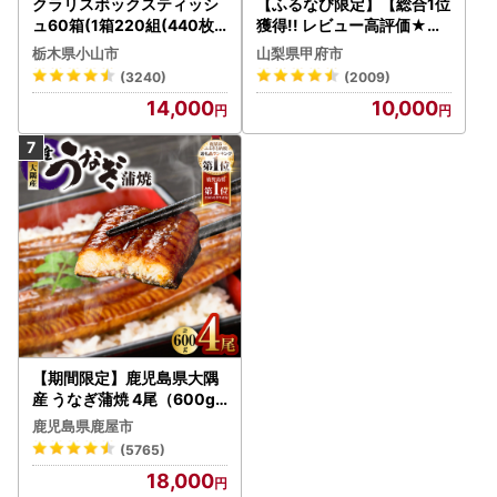
クラリスボックスティッシ
【ふるなび限定】【総合1位
ュ60箱(1箱220組(440枚))
獲得!! レビュー高評価★】
(5個入り×12セット)【配送
〈2026年度配送分〉山梨
栃木県小山市
山梨県甲府市
不可地域：離島・沖縄県】
県産 シャインマスカット 2
(3240)
(2009)
【1256759】
～3房（1.0kg以上）シャイ
14,000
10,000
ン フルーツ FN-Limited-S
P
【期間限定】鹿児島県大隅
産 うなぎ蒲焼 4尾（600g
） KN007-004-04-cp18
鹿児島県鹿屋市
うなぎ 鰻 魚 惣菜 総菜
(5765)
18,000