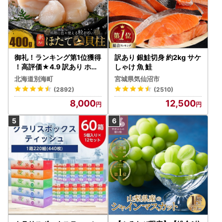
御礼！ランキング第1位獲得
訳あり 銀鮭切身 約2kg サケ
！高評価★4.9 訳あり ホタ
しゃけ 魚 鮭
テ 400g（ほたて 帆立 貝柱
北海道別海町
宮城県気仙沼市
冷凍 ）
(2892)
(2510)
8,000
12,500