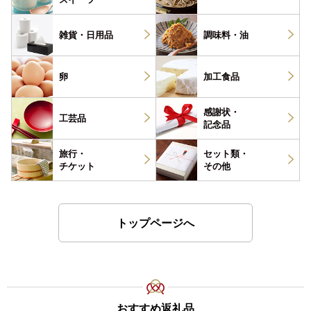
雑貨・
日用品
調味料・
油
卵
加工食品
感謝状・
工芸品
記念品
旅行・
セット類・
チケット
その他
トップページへ
おすすめ返礼品