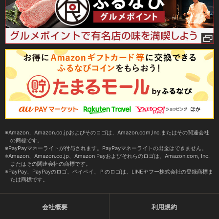
Amazon、Amazon.co.jpおよびそのロゴは、Amazon.com,Inc.またはその関連会社
の商標です。
PayPayマネーライトが付与されます。PayPayマネーライトの出金はできません。
Amazon、Amazon.co.jp、Amazon Payおよびそれらのロゴは、Amazon.com, Inc.
またはその関連会社の商標です。
PayPay、PayPayのロゴ、ペイペイ、Ｐのロゴは、LINEヤフー株式会社の登録商標ま
たは商標です。
会社概要
利用規約