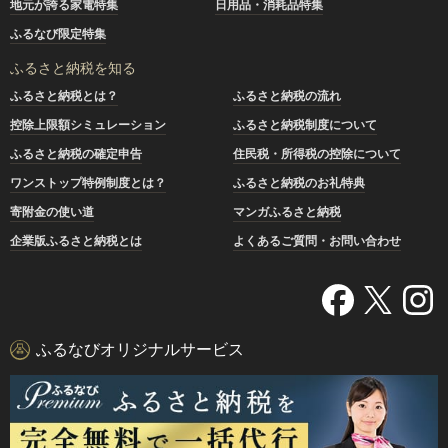
地元が誇る家電特集
日用品・消耗品特集
ふるなび限定特集
ふるさと納税を知る
ふるさと納税とは？
ふるさと納税の流れ
控除上限額シミュレーション
ふるさと納税制度について
ふるさと納税の確定申告
住民税・所得税の控除について
ワンストップ特例制度とは？
ふるさと納税のお礼特典
寄附金の使い道
マンガふるさと納税
企業版ふるさと納税とは
よくあるご質問・お問い合わせ
ふるなびオリジナルサービス