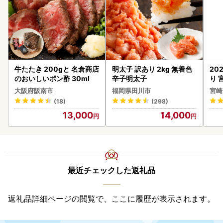
牛たたき 200gと 名倉商店
明太子 訳あり 2kg 無着色
20
のおいしいポン酢 30ml
辛子明太子
り 
C32
大阪府阪南市
福岡県田川市
宮崎
(18)
(298)
13,000
14,000
最近チェックした返礼品
返礼品詳細ページの閲覧で、ここに履歴が表示されます。