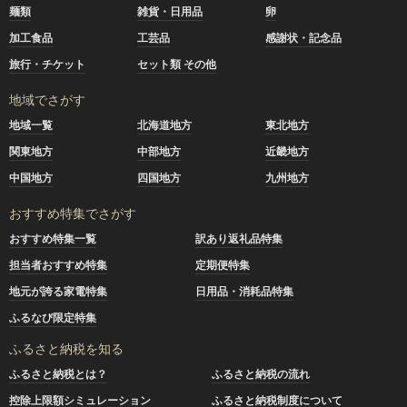
麺類
雑貨・日用品
卵
加工食品
工芸品
感謝状・記念品
旅行・チケット
セット類 その他
地域でさがす
地域一覧
北海道地方
東北地方
関東地方
中部地方
近畿地方
中国地方
四国地方
九州地方
おすすめ特集でさがす
おすすめ特集一覧
訳あり返礼品特集
担当者おすすめ特集
定期便特集
地元が誇る家電特集
日用品・消耗品特集
ふるなび限定特集
ふるさと納税を知る
ふるさと納税とは？
ふるさと納税の流れ
控除上限額シミュレーション
ふるさと納税制度について