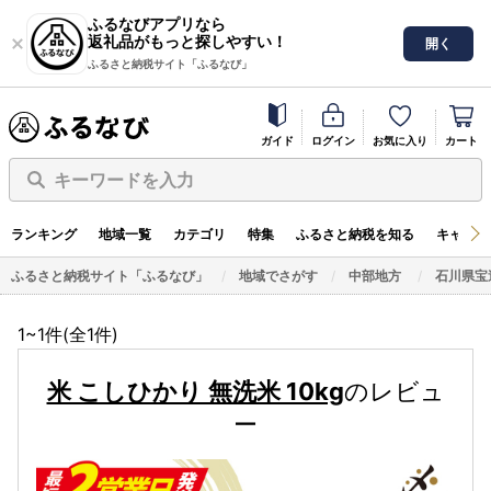
ふるなびアプリなら
返礼品がもっと探しやすい！
開く
ふるさと納税サイト「ふるなび」
ガイド
ログイン
お気に入り
カート
キーワードを入力
ランキング
地域一覧
カテゴリ
特集
ふるさと納税を知る
キャンペ
ふるさと納税サイト「ふるなび」
地域でさがす
中部地方
石川県宝
1~1件(全
1
件)
米 こしひかり 無洗米 10kg
のレビュ
ー