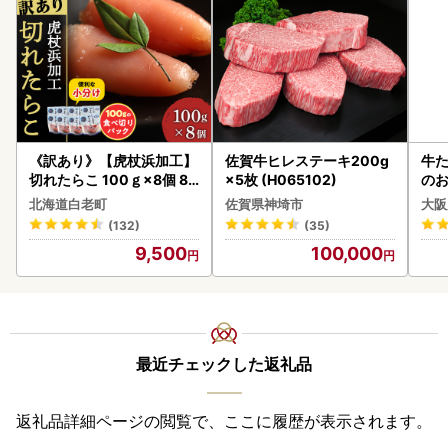
《訳あり》【虎杖浜加工】
佐賀牛ヒレステーキ200g
牛た
切れたらこ 100ｇ×8個 80
×5枚 (H065102)
のお
0g AK081
北海道白老町
佐賀県神埼市
大阪
(132)
(35)
9,500
100,000
最近チェックした返礼品
返礼品詳細ページの閲覧で、ここに履歴が表示されます。