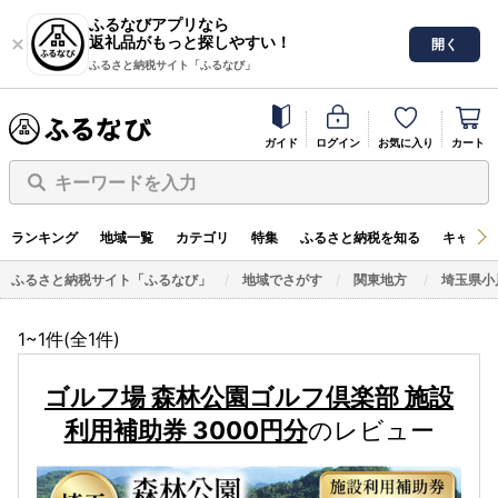
ふるなびアプリなら
返礼品がもっと探しやすい！
開く
ふるさと納税サイト「ふるなび」
ガイド
ログイン
お気に入り
カート
キーワードを入力
ランキング
地域一覧
カテゴリ
特集
ふるさと納税を知る
キャンペ
ふるさと納税サイト「ふるなび」
地域でさがす
関東地方
埼玉県小
1~1件(全
1
件)
ゴルフ場 森林公園ゴルフ倶楽部 施設
利用補助券 3000円分
のレビュー