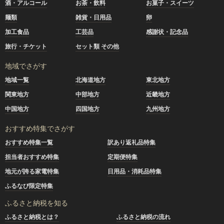
酒・アルコール
お茶・飲料
お菓子・スイーツ
麺類
雑貨・日用品
卵
加工食品
工芸品
感謝状・記念品
旅行・チケット
セット類 その他
地域でさがす
地域一覧
北海道地方
東北地方
関東地方
中部地方
近畿地方
中国地方
四国地方
九州地方
おすすめ特集でさがす
おすすめ特集一覧
訳あり返礼品特集
担当者おすすめ特集
定期便特集
地元が誇る家電特集
日用品・消耗品特集
ふるなび限定特集
ふるさと納税を知る
ふるさと納税とは？
ふるさと納税の流れ