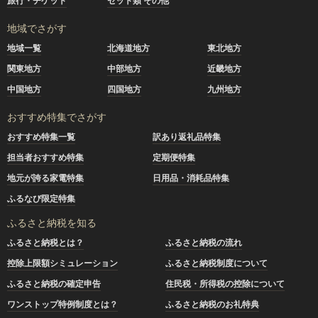
旅行・チケット
セット類 その他
地域でさがす
地域一覧
北海道地方
東北地方
関東地方
中部地方
近畿地方
中国地方
四国地方
九州地方
おすすめ特集でさがす
おすすめ特集一覧
訳あり返礼品特集
担当者おすすめ特集
定期便特集
地元が誇る家電特集
日用品・消耗品特集
ふるなび限定特集
ふるさと納税を知る
ふるさと納税とは？
ふるさと納税の流れ
控除上限額シミュレーション
ふるさと納税制度について
ふるさと納税の確定申告
住民税・所得税の控除について
ワンストップ特例制度とは？
ふるさと納税のお礼特典