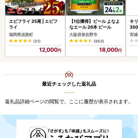
エビフライ 25尾 | エビフ
【1位獲得】ビール よなよ
キリ
ライ
なエール 26本 ビール
35
ーハ
福岡県須恵町
大阪府泉佐野市
宮城
(21)
(953)
12,000
18,000
最近チェックした返礼品
返礼品詳細ページの閲覧で、ここに履歴が表示されます。