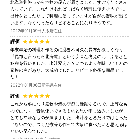
北海道釧路市から本物の昆布が届きました。すごくたくさん
入っていて、これだけあればしばらく料理に使えそうです。
出汁をとったりして料理に使っていますが自然の旨味が出て
います。なくなったらリピすることになりそうです。
2022年01月09日大阪府在住
年末年始の料理を作るのに必要不可欠な昆布が欲しくなり、
『昆布と言ったら北海道』という安直な考えの元、ふるさと
納税を行いました。出汁変えた？いつもより美味しい！との
家族の声があり、大成功でした。リピート必須な商品でし
た！！
2022年01月06日新潟県在住
これから冬になり煮物や鍋の季節に活躍するので、上等なも
のではなく、普段使いできるものと思い申し込みましたが、
とても立派なものが届きました。出汁をとるだけではもった
いないので、つくだ煮等も作って大事に食べたいと思えるほ
どいい昆布でした。