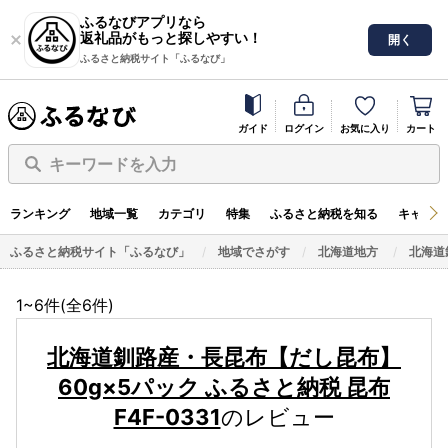
ふるなびアプリなら
返礼品がもっと探しやすい！
開く
ふるさと納税サイト「ふるなび」
ガイド
ログイン
お気に入り
カート
キーワードを入力
ランキング
地域一覧
カテゴリ
特集
ふるさと納税を知る
キャンペ
ふるさと納税サイト「ふるなび」
地域でさがす
北海道地方
北海道
1~6件(全
6
件)
北海道釧路産・長昆布【だし昆布】
60g×5パック ふるさと納税 昆布
F4F-0331
のレビュー