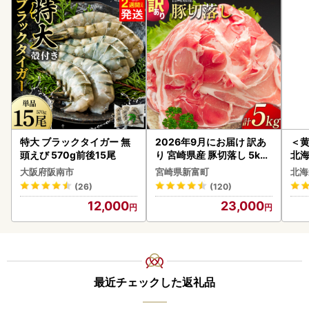
特大 ブラックタイガー 無
2026年9月にお届け 訳あ
＜
頭えび 570g前後15尾
り 宮崎県産 豚切落し 5kg
北海
C325-2506-2609
20
大阪府阪南市
宮崎県新富町
北海
(26)
(120)
12,000
23,000
最近チェックした返礼品