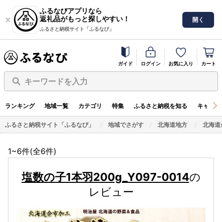
ふるなびアプリなら
返礼品がもっと探しやすい！
開く
ふるさと納税サイト「ふるなび」
ガイド
ログイン
お気に入り
カート
キーワードを入力
ランキング
地域一覧
カテゴリ
特集
ふるさと納税を知る
キャンペ
ふるさと納税サイト「ふるなび」
地域でさがす
北海道地方
北海道
1~6件(全
6
件)
塩数の子1本羽200g_Y097-0014
の
レビュー