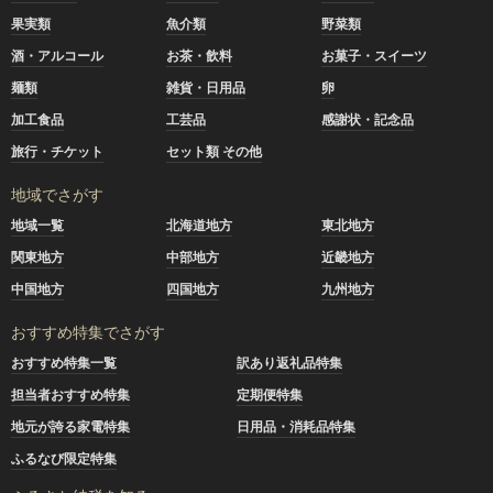
果実類
魚介類
野菜類
酒・アルコール
お茶・飲料
お菓子・スイーツ
麺類
雑貨・日用品
卵
加工食品
工芸品
感謝状・記念品
旅行・チケット
セット類 その他
地域でさがす
地域一覧
北海道地方
東北地方
関東地方
中部地方
近畿地方
中国地方
四国地方
九州地方
おすすめ特集でさがす
おすすめ特集一覧
訳あり返礼品特集
担当者おすすめ特集
定期便特集
地元が誇る家電特集
日用品・消耗品特集
ふるなび限定特集