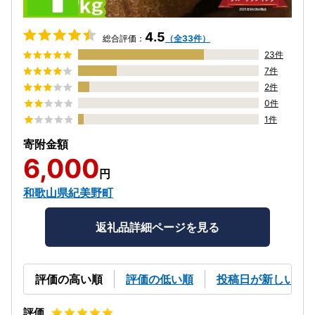
4.5
総合評価：
（全33件）
23件
7件
2件
0件
1件
寄附金額
6,000
円
和歌山県紀美野町
返礼品詳細ページを見る
評価の高い順
評価の低い順
投稿日が新しい順