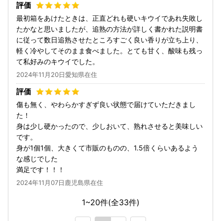
最初箱をあけたときは、正直どれも硬いキウイであれ失敗し
たかなと思いましたが、追熟の方法が詳しく書かれた説明書
に従って数日追熟させたところすごく良い香りが立ち上り、
軽く冷やしてそのまま食べました。とても甘く、酸味も残っ
て私好みのキウイでした。
2024年11月20日愛知県在住
傷も無く、やわらかすぎず良い状態で届けていただきまし
た！
身は少し硬かったので、少しおいて、熟れさせると美味しい
です。
身が1個1個、大きくて市販のものの、1.5倍くらいあるよう
な感じでした
満足です！！！
2024年11月07日鹿児島県在住
1~20件(全
33
件)