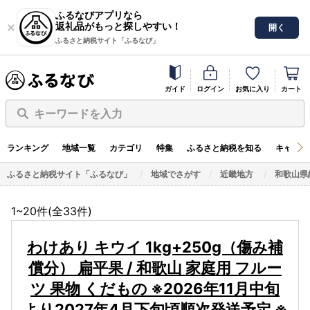
ふるなびアプリなら
返礼品がもっと探しやすい！
開く
ふるさと納税サイト「ふるなび」
ガイド
ログイン
お気に入り
カート
キーワードを入力
ランキング
地域一覧
カテゴリ
特集
ふるさと納税を知る
キャンペ
ふるさと納税サイト「ふるなび」
地域でさがす
近畿地方
和歌山県
1~20件(全
33
件)
わけあり キウイ 1kg+250g（傷み補
償分） 扁平果 / 和歌山 家庭用 フルー
ツ 果物 くだもの ※2026年11月中旬
より2027年4月下旬頃順次発送予定 ※