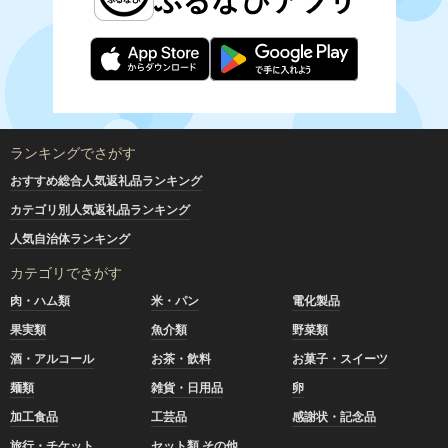
ランキングでさがす
おすすめ総合人気返礼品ランキング
カテゴリ別人気返礼品ランキング
人気自治体ランキング
カテゴリでさがす
肉・ハム類
米・パン
電化製品
果実類
魚介類
野菜類
酒・アルコール
お茶・飲料
お菓子・スイーツ
麺類
雑貨・日用品
卵
加工食品
工芸品
感謝状・記念品
旅行・チケット
セット類 その他