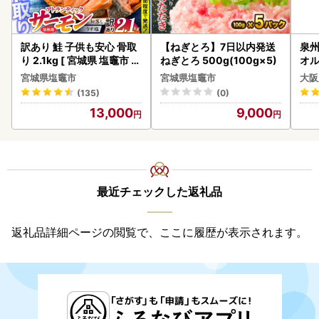
訳あり 鮭 子供も安心 骨取
【ねぎとろ】7日以内発送
泉州
り 2.1kg [ 宮城県 塩竈市 ]
ねぎとろ 500g(100g×5)
オル
鮭
宮城県塩竈市
宮城県塩竈市
大阪
(135)
(0)
13,000
9,000
最近チェックした返礼品
返礼品詳細ページの閲覧で、ここに履歴が表示されます。