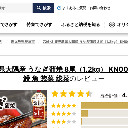
よくあるご質問・お問い合わせ
リでさがす
特集でさがす
ふるさと納税を知る
オリ
方
鹿児島県鹿屋市
726-3 鹿児島県大隅産 うなぎ蒲焼 8尾（1.2kg） KN00
島県大隅産 うなぎ蒲焼 8尾（1.2kg） KN00
鰻 魚 惣菜 総菜
のレビュー
4
総合評価：