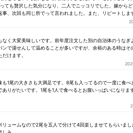
とっても贅沢した気分になり、二人でニッコリでした。嫁から
返事、次回も同じ所でって言われました。また、リピートしま
2
もなく大変美味しいです。前年度注文した別の自治体のうなぎ
パンで湯せんして温めることが多いですが、余裕のある時はそ
ただけます。
20
味も1尾の大きさも大満足です。8尾も入ってるので一度に食べ
でありがたいです。1尾を1人で食べるとお腹いっぱいになりま
ボリュームなので2尾を五人で分けて4回楽しませてもらいまし
楽しみ