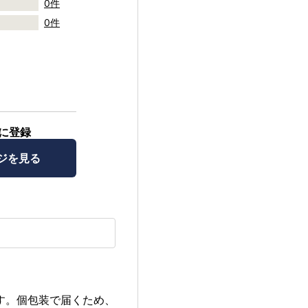
0件
0件
に登録
ジを見る
す。個包装で届くため、