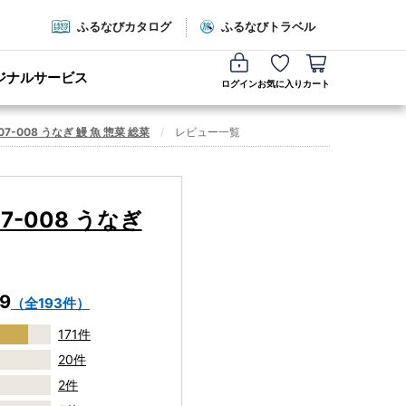
ふるなびカタログ
ふるなびトラベル
ジナルサービス
ログイン
お気に入り
カート
7-008 うなぎ 鰻 魚 惣菜 総菜
レビュー一覧
7-008 うなぎ
.9
（全193件）
171件
20件
2件