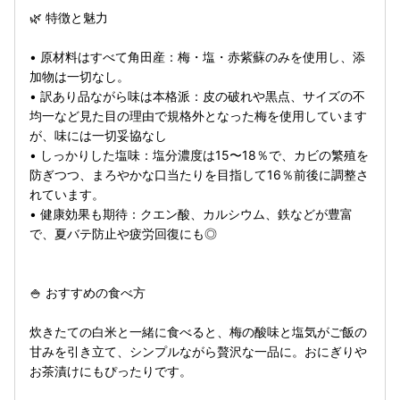
🌿 特徴と魅力
• 原材料はすべて角田産：梅・塩・赤紫蘇のみを使用し、添
加物は一切なし。
• 訳あり品ながら味は本格派：皮の破れや黒点、サイズの不
均一など見た目の理由で規格外となった梅を使用しています
が、味には一切妥協なし
• しっかりした塩味：塩分濃度は15〜18％で、カビの繁殖を
防ぎつつ、まろやかな口当たりを目指して16％前後に調整さ
れています。
• 健康効果も期待：クエン酸、カルシウム、鉄などが豊富
で、夏バテ防止や疲労回復にも◎
🍚 おすすめの食べ方
炊きたての白米と一緒に食べると、梅の酸味と塩気がご飯の
甘みを引き立て、シンプルながら贅沢な一品に。おにぎりや
お茶漬けにもぴったりです。