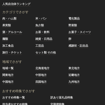
人気自治体ランキング
カテゴリでさがす
肉・ハム類
米・パン
電化製品
果実類
魚介類
野菜類
酒・アルコール
お茶・飲料
お菓子・スイーツ
麺類
雑貨・日用品
卵
加工食品
工芸品
感謝状・記念品
旅行・チケット
セット類 その他
地域でさがす
地域一覧
北海道地方
東北地方
関東地方
中部地方
近畿地方
中国地方
四国地方
九州地方
おすすめ特集でさがす
おすすめ特集一覧
訳あり返礼品特集
担当者おすすめ特集
定期便特集