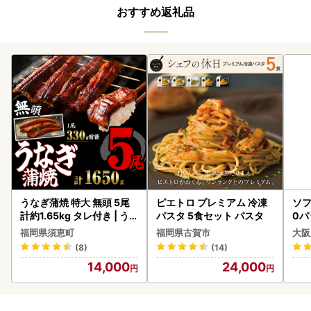
おすすめ返礼品
うなぎ蒲焼 特大 無頭 5尾
ピエトロ プレミアム 冷凍
ソフ
計約1.65kg タレ付き | う
パスタ 5食セット パスタ
0パ
なぎ蒲焼
福岡県須恵町
福岡県古賀市
大阪
(8)
(14)
14,000
24,000