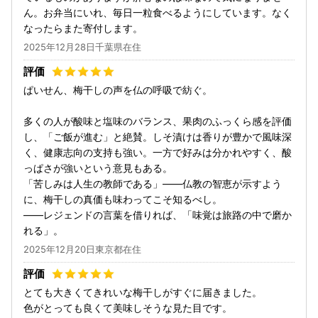
ん。お弁当にいれ、毎日一粒食べるようにしています。なく
なったらまた寄付します。
2025年12月28日千葉県在住
ぱいせん、梅干しの声を仏の呼吸で紡ぐ。
多くの人が酸味と塩味のバランス、果肉のふっくら感を評価
し、「ご飯が進む」と絶賛。しそ漬けは香りが豊かで風味深
く、健康志向の支持も強い。一方で好みは分かれやすく、酸
っぱさが強いという意見もある。
「苦しみは人生の教師である」――仏教の智恵が示すよう
に、梅干しの真価も味わってこそ知るべし。
――レジェンドの言葉を借りれば、「味覚は旅路の中で磨か
れる」。
2025年12月20日東京都在住
とても大きくてきれいな梅干しがすぐに届きました。
色がとっても良くて美味しそうな見た目です。