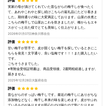
実家の母が漬けてくれていた昔ながらの梅干しが食べたく
て、あれやこれやと探し続けこちらの返礼品にたどり着きま
した。期待通りの味に大変満足しております。山菜の水煮と
こちらの梅干しで山菜おこわを炊きましたが、種からもエキ
スがぐっと出た様でとても美味しく仕上がりました。
2026年01月07日神奈川県在住
甘い梅干が苦手で、皮が固くない梅干を探しているときにこ
ちらを発見！文字通り、良い塩梅です！！！また購入したい
です。
ごちそうさまでした。
※寄附金受領証明書は、商品受領後、2週間程経過しますが、
届きません。
2025年12月28日大阪府在住
昔ながらのすっぱい梅干しです。最近の梅干しにありがちな
添加物などなく、梅干し本来の味を楽しめます。皮がやぶれ
ているものがありますが肝心なのは味なので気になりませ