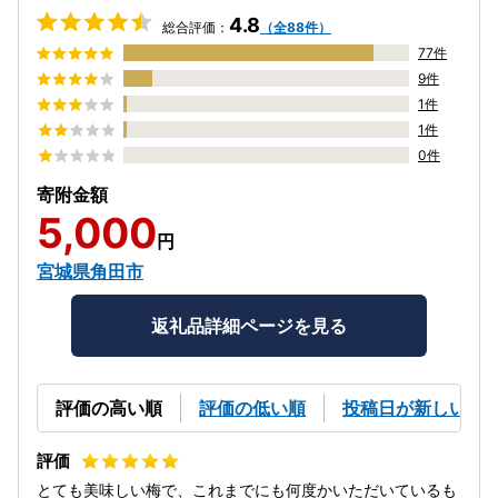
4.8
総合評価：
（全88件）
77件
9件
1件
1件
0件
寄附金額
5,000
円
宮城県角田市
返礼品詳細ページを見る
評価の高い順
評価の低い順
投稿日が新しい順
とても美味しい梅で、これまでにも何度かいただいているも