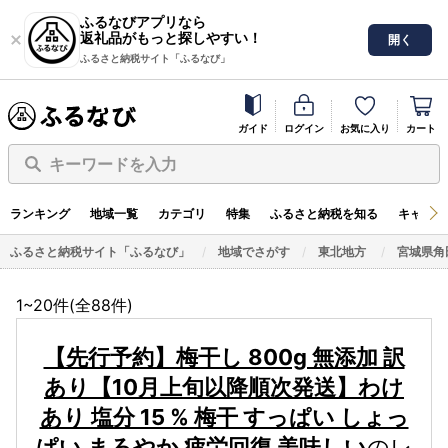
ふるなびアプリなら
返礼品がもっと探しやすい！
開く
ふるさと納税サイト「ふるなび」
ガイド
ログイン
お気に入り
カート
キーワードを入力
ランキング
地域一覧
カテゴリ
特集
ふるさと納税を知る
キャンペ
ふるさと納税サイト「ふるなび」
地域でさがす
東北地方
宮城県角
1~20件(全
88
件)
【先行予約】梅干し 800g 無添加 訳
あり【10月上旬以降順次発送】わけ
あり 塩分 15 % 梅干 すっぱい しょっ
ぱい まろやか 疲労回復 美味しい
のレ