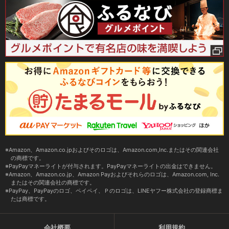
Amazon、Amazon.co.jpおよびそのロゴは、Amazon.com,Inc.またはその関連会社
の商標です。
PayPayマネーライトが付与されます。PayPayマネーライトの出金はできません。
Amazon、Amazon.co.jp、Amazon Payおよびそれらのロゴは、Amazon.com, Inc.
またはその関連会社の商標です。
PayPay、PayPayのロゴ、ペイペイ、Ｐのロゴは、LINEヤフー株式会社の登録商標ま
たは商標です。
会社概要
利用規約