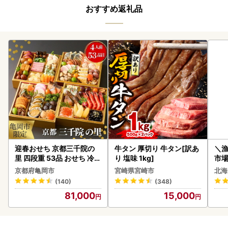
おすすめ返礼品
迎春おせち 京都三千院の
牛タン 厚切り 牛タン[訳あ
＼
里 四段重 53品 おせち 冷蔵
り 塩味 1kg]
市場
2027 先行予約
貝柱
京都府亀岡市
宮崎県宮崎市
北海
(140)
(348)
81,000
15,000