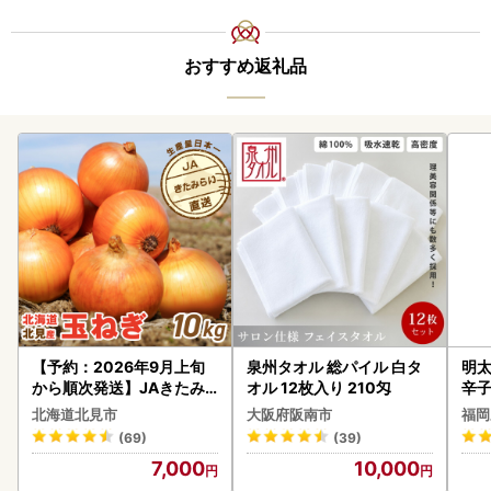
おすすめ返礼品
【予約：2026年9月上旬
泉州タオル 総パイル 白タ
明太
から順次発送】JAきたみ
オル 12枚入り 210匁
辛
らい産 玉ねぎ Lサイズ 10k
北海道北見市
大阪府阪南市
福岡
g ( タマネギ たまねぎ 野菜
(69)
(39)
)【210-0003-2026】
7,000
10,000