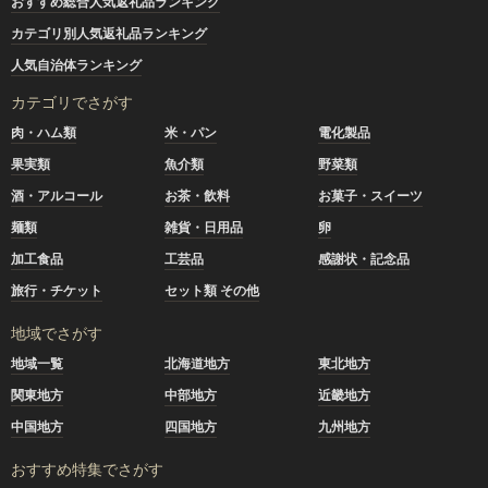
おすすめ総合人気返礼品ランキング
カテゴリ別人気返礼品ランキング
人気自治体ランキング
カテゴリでさがす
肉・ハム類
米・パン
電化製品
果実類
魚介類
野菜類
酒・アルコール
お茶・飲料
お菓子・スイーツ
麺類
雑貨・日用品
卵
加工食品
工芸品
感謝状・記念品
旅行・チケット
セット類 その他
地域でさがす
地域一覧
北海道地方
東北地方
関東地方
中部地方
近畿地方
中国地方
四国地方
九州地方
おすすめ特集でさがす